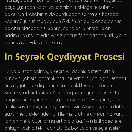
lisenziyalaşdırılıb. Promosyon kodumuzla 1win saytında
qeydiyyatdan keçin və istənilən məbləğə hesabınızı
doldurun. Hesabınızı doldurduqdan sonra siz hesaba
köçürdüyünüz məbləğdən 5 dəfə ən pul olacaq bonus
balansı alacaqsınız. Sonra, daha azı 3 əmsalı olan
hadisələrə mərc edin və siz bonus fondlarından uduşlara
bonus əldə edə biləcəksiniz.
In Seyrək Qeydiyyat Prosesi
Tələb olunan bölməyə keçin və ödəniş sistemlərinin
bütöv siyahısını görmək ötrü müvafiq nişanı açın Depozit
əməliyyatın təsdiqindən sonra cəld hesaba köçürülür.
Seçilmiş xidmətdən bağlı olaraq, əməliyyat prosesi 15
dəqiqədən 7 günə kəmiyyət davam edir. Bu günəş yüz
minlərlə istifadəçiyə qoşularaq 1win Azərbaycanın daha
yaxşı mərc evlərindən biri ilə mərc etmək imkanınız var .
İdman mərc oyunlarına artıq olaraq, 1win istifadəçilərə
onlayn kazino təklif edir. Bu, öz bonusları və əyləncələri