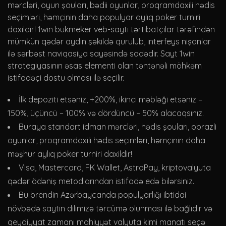
mərcləri, oyun şouları, bədii oyunlar, proqramdaxili hədis
seçimləri, həmçinin daha populyar aylıq poker turniri
daxildir! 1win bukmeker veb-saytı tərtibatçılar tərəfindən
mümkün qədər aydın şəkildə qurulub, interfeys nişanlar
ilə sərbəst naviqasiya sayəsində sadədir. Sayt 1win
strategiyasının əsas elementi olan təntənəli möhkəm
istifadəçi dostu olması ilə seçilir.
İlk depoziti etsəniz, +200%, ikinci məbləği etsəniz –
150%, üçüncü – 100% və dördüncü – 50% alacaqsınız.
Buraya standart idman mərcləri, hədis şouları, obrazli
oyunlar, proqramdaxili hədis seçimləri, həmçinin daha
məşhur aylıq poker turniri daxildir!
Visa, Mastercard, FK Wallet, AstroPay, kriptovalyuta
qədər ödəniş metodlarından istifadə edə bilərsiniz.
Bu brendin Azərbaycanda populyarlığı ibtidai
növbədə saytın dilimizə tərcümə olunması ilə bağlıdır və
qeydiyyat zamanı mahiyyət valyuta kimi manatı seçə