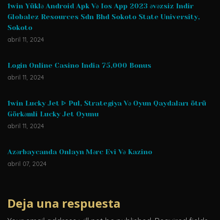
1win Yüklə Android Apk Və Ios App 2023 əvəzsiz Indir
Globalez Resources Sdn Bhd Sokoto State University,
Sokoto
abril 11, 2024
Login Online Casino India 75,000 Bonus
abril 11, 2024
1win Lucky Jet ᐈ Pul, Strategiya Və Oyun Qaydaları ötrü
Görkəmli Lucky Jet Oyunu
abril 11, 2024
Azərbaycanda Onlayn Mərc Evi Və Kazino
abril 07, 2024
Deja una respuesta