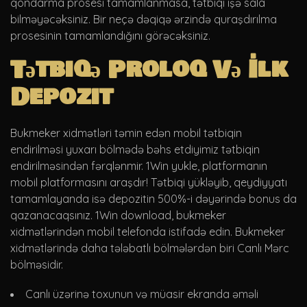
qondarma prosesi tamamlanmasa, tətbiqi işə sala
bilməyəcəksiniz. Bir neçə dəqiqə ərzində quraşdırılma
prosesinin tamamlandığını görəcəksiniz.
Tətbiqə Proloq Və İlk
Depozit
Bukmeker xidmətləri təmin edən mobil tətbiqin
endirilməsi yuxarı bölmədə bəhs etdiyimiz tətbiqin
endirilməsindən fərqlənmir. 1Win yukle, platformanın
mobil platformasını araşdır! Tətbiqi yükləyib, qeydiyyatı
tamamlayanda isə depozitin 500%-i dəyərində bonus da
qazanacaqsınız. 1Win download, bukmeker
xidmətlərindən mobil telefonda istifadə edin. Bukmeker
xidmətlərində daha tələbatlı bölmələrdən biri Canlı Mərc
bölməsidir.
Canlı üzərinə toxunun və müasir ekranda əməli