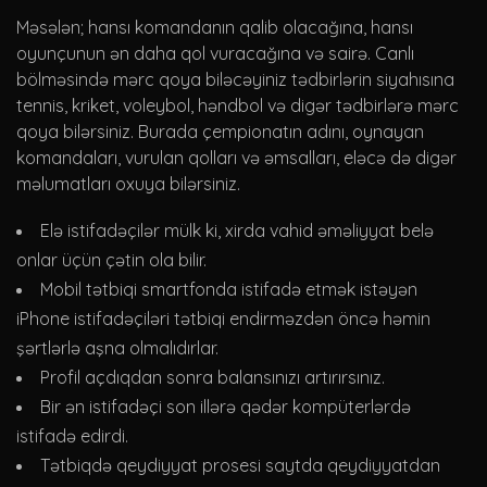
Məsələn; hansı komandanın qalib olacağına, hansı
oyunçunun ən daha qol vuracağına və sairə. Canlı
bölməsində mərc qoya biləcəyiniz tədbirlərin siyahısına
tennis, kriket, voleybol, həndbol və digər tədbirlərə mərc
qoya bilərsiniz. Burada çempionatın adını, oynayan
komandaları, vurulan qolları və əmsalları, eləcə də digər
məlumatları oxuya bilərsiniz.
Elə istifadəçilər mülk ki, xirda vahid əməliyyat belə
onlar üçün çətin ola bilir.
Mobil tətbiqi smartfonda istifadə etmək istəyən
iPhone istifadəçiləri tətbiqi endirməzdən öncə həmin
şərtlərlə aşna olmalıdırlar.
Profil açdıqdan sonra balansınızı artırırsınız.
Bir ən istifadəçi son illərə qədər kompüterlərdə
istifadə edirdi.
Tətbiqdə qeydiyyat prosesi saytda qeydiyyatdan