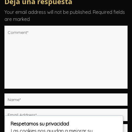
Deja una respuesta
Your email address will not be published.
Required fields
are marked
Respetamos su privacidad
Las cookies nos ayudan a mejorar su