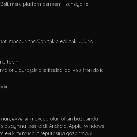
əli, mərc platforması rəsmi lisenziya ilə
dməti məcburi təcrübə tələb edəcək. Uğurla
nu tapın.
 onu quraşdırıb istifadəçi adı və şifrənizlə iç
dır.
nınan, əvvəllər mövcud olan ofisin bazasında
 və dizaynına təsir etdi. Android, Apple, Windows
rc evi kimi müsbət reputasiya qazanmağı