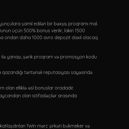
oyunçulara şamil edilən bir bəxşiş proqramı mal.
unun üçün 500% bonus verilir, lakin 1500
na ondan daha 1000 avro depozit daxil olacaq.
r ilə yanaşı, şərik proqram və promosyon kodu
da qazandığı təntənəli reputasiyası sayəsində
 olan elliklə əsl bonuslar oradadır.
baycandan olan istifadəçilər arasında
ikatlaşdırılan 1Win mərc şirkəti bukmeker və