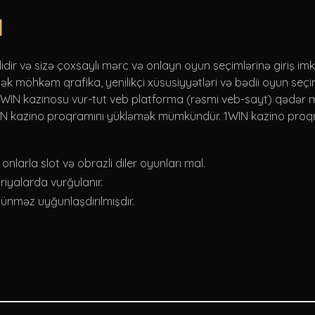
i
r və sizə çoxsaylı mərc və onlayn oyun seçimlərinə giriş imkan
k möhkəm qrafika, yenilikçi xüsusiyyətləri və bədii oyun seçimlə
. 1WIN kazinosu vur-tut veb platforma (rəsmi veb-sayt) qədə
1WIN kazino proqramını yükləmək mümkündür. 1WIN kazino proqr
larla slot və obrazli diler oyunları mal.
iyalarda vurğulanır.
lünməz uyğunlaşdırılmışdır.