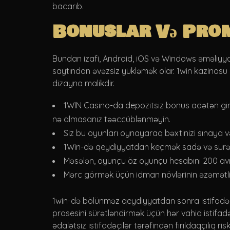
bacarıb.
Bonuslar Və Pro
Bundan izafi, Android, iOS və Windows əməliyy
saytından əvəzsiz yükləmək olar. 1win kazinosu
dizayna malikdir.
1WIN Casino-da depozitsiz bonus adətən giri
nə almasanız təəccüblənməyin.
Siz bu oyunları oynayaraq bəxtinizi sınaya və 
1Win-də qeydiyyatdan keçmək sadə və sürətli
Məsələn, oyunçu öz oyunçu hesabını 200 av
Mərc görmək üçün idman növlərinin əzəmətli s
1win-də bölünməz qeydiyyatdan sonra istifadəçil
prosesini sürətləndirmək üçün hər vahid istifadə
ədalətsiz istifadəçilər tərəfindən fırıldaqçılıq