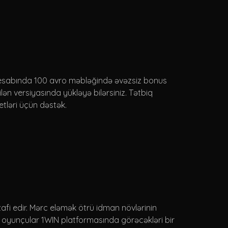
hesabında 100 avro məbləğində əvəzsiz bonus
lən versiyasında yükləyə bilərsiniz. Tətbiq
etləri üçün dəstək.
izafi edir. Mərc eləmək ötrü idman növlərinin
ün oyunçular 1WIN platformasında görəcəkləri bir