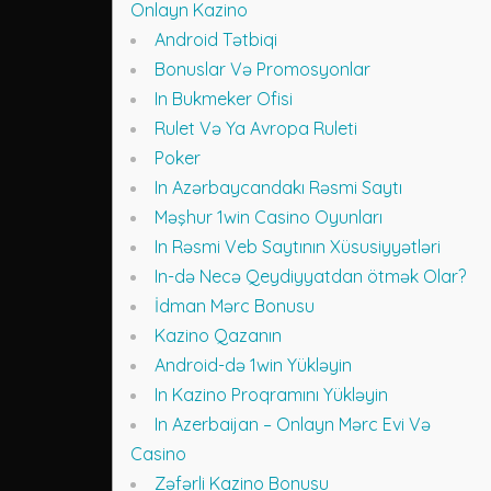
Onlayn Kazino
Android Tətbiqi
Bonuslar Və Promosyonlar
In Bukmeker Ofisi
Rulet Və Ya Avropa Ruleti
Poker
In Azərbaycandakı Rəsmi Saytı
Məşhur 1win Casino Oyunları
In Rəsmi Veb Saytının Xüsusiyyətləri
In-də Necə Qeydiyyatdan ötmək Olar?
İdman Mərc Bonusu
Kazino Qazanın
Android-də 1win Yükləyin
In Kazino Proqramını Yükləyin
In Azerbaijan – Onlayn Mərc Evi Və
Casino
Zəfərli Kazino Bonusu