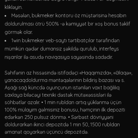
klikləyin.
Məsələn, bukmeker kontoru öz müştərisinə hesabın
doldurulması ötrü 500% -ə kəmiyyət bir xoş bonus təklif
görmək olar.
1win bukmeker veb-saytı tərtibatçılar tərəfindən
mümkün qədər dumansiz şəkildə qurulub, interfeys
nişanlar ilə asudə naviqasiya sayəsində sadədir.
Səhifənin az hissəsində istifadəçi «Haqqımızda», «Əlaqə»,
yanacaqdoldurma məntəqələrinin bildiriş bazası və s.
Aşağı sağ küncdə oyunçunun istənilən vaxt bağlılıq
saxlaya biləcəyi texniki dəstək mütəxəssisləri ilə
söhbətlər azalır. • 1 min rubldan artıq yüklənmə üçün
100% mülayim gəlmisiniz bonusu, həmçinin ilk depoziti
edərkən 250 pulsuz dönmə. • Sərbəst dövriyyəni
doldurarkən ikinci depozitdə 1 min 50, 1500 rubldan
əmanət qoyarkən üçüncü depozitdə.