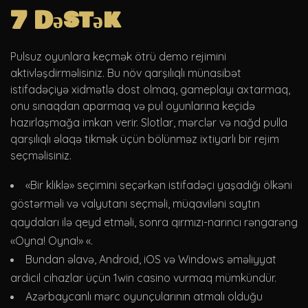
7 Dəstək
Pulsuz oyunlara keçmək ötrü demo rejimini
aktivləşdirməlisiniz. Bu növ qarşılıqlı münasibət
istifadəçiyə xidmətlə dost olmaq, gameplayı axtarmaq,
onu sınaqdan aparmaq və pul oyunlarına keçidə
hazırlaşmağa imkan verir. Slotlar, mərclər və nağd pulla
qarşılıqlı əlaqə tikmək üçün bölünməz ixtiyarlı bir rejim
seçməlisiniz.
«Bir kliklə» seçimini seçərkən istifadəçi yaşadığı ölkəni
göstərməli və valyutanı seçməli, müqaviləni saytın
qaydaları ilə qeyd etməli, sonra qırmızı-narıncı rəngarəng
«Oyna! Oyna!» «.
Bundan əlavə, Android, iOS və Windows əməliyyat
ardicil cihazlar üçün 1win casino vurmaq mümkündür.
Azərbaycanlı mərc oyunçularının atmalı olduğu