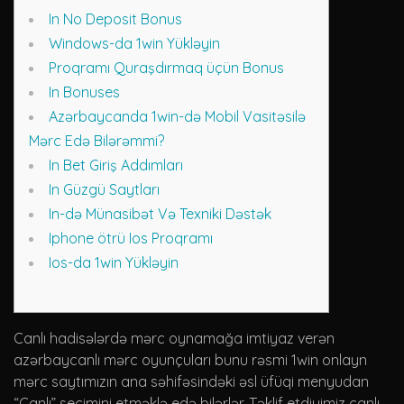
In No Deposit Bonus
Windows-da 1win Yükləyin
Proqramı Quraşdırmaq üçün Bonus
In Bonuses
Azərbaycanda 1win-də Mobil Vasitəsilə
Mərc Edə Bilərəmmi?
In Bet Giriş Addımları
In Güzgü Saytları
In-də Münasibət Və Texniki Dəstək
Iphone ötrü Ios Proqramı
Ios-da 1win Yükləyin
Canlı hadisələrdə mərc oynamağa imtiyaz verən
azərbaycanlı mərc oyunçuları bunu rəsmi 1win onlayn
mərc saytımızın ana səhifəsindəki əsl üfüqi menyudan
“Canlı” seçimini etməklə edə bilərlər. Təklif etdiyimiz canlı