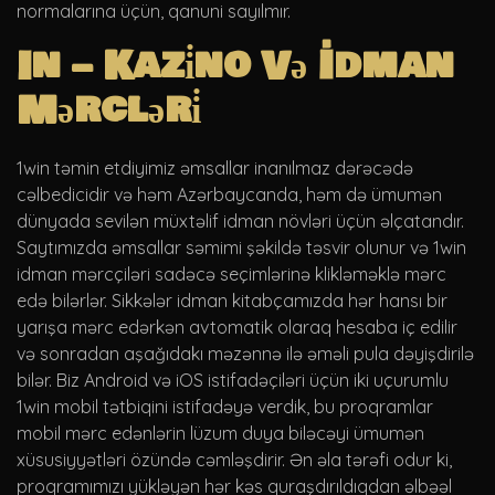
normalarına üçün, qanuni sayılmır.
In – Kazi̇no Və İdman
Mərcləri̇
1win təmin etdiyimiz əmsallar inanılmaz dərəcədə
cəlbedicidir və həm Azərbaycanda, həm də ümumən
dünyada sevilən müxtəlif idman növləri üçün əlçatandır.
Saytımızda əmsallar səmimi şəkildə təsvir olunur və 1win
idman mərcçiləri sadəcə seçimlərinə klikləməklə mərc
edə bilərlər. Sikkələr idman kitabçamızda hər hansı bir
yarışa mərc edərkən avtomatik olaraq hesaba iç edilir
və sonradan aşağıdakı məzənnə ilə əməli pula dəyişdirilə
bilər. Biz Android və iOS istifadəçiləri üçün iki uçurumlu
1win mobil tətbiqini istifadəyə verdik, bu proqramlar
mobil mərc edənlərin lüzum duya biləcəyi ümumən
xüsusiyyətləri özündə cəmləşdirir. Ən əla tərəfi odur ki,
proqramımızı yükləyən hər kəs quraşdırıldıqdan əlbəəl