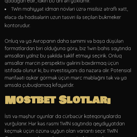
qadağan edir, lakin bu anı ən yoxlamır.
1Win mahiyyət idman növləri üzrə misilsiz ətraflı xətt,
eləcə də hadisələrin uzun təsviri ilə seçilən bukmeker
kontorudur.
Onluq və ya Avropanın daha səmimi və başa düşülən
formatlardan biri olduğuna görə, biz 1win bahis saytında
əmsalları yalnız bu şəkildə təklif etməyi seçirik. Onluq
əmsallar mərcin perspektiv gəlirini baxdırmaq üçün
istifadə olunur ki, bu investisiyanı da nəzərə alır. Potensial
mənfəəti aşkar görmək üçün mərc məbləğini tək və ya
əmsala çubuqlamaq kifayətdir.
Mostbet Slotları
İsti və məşhur oyunlar da cürbəcür kateqoriyalarda
vurğulanır. Hər kəs rəsmi 1WIN saytında qeydiyyatdan
keçmək üçün özünə uyğun olan variantı seçir. 1WIN