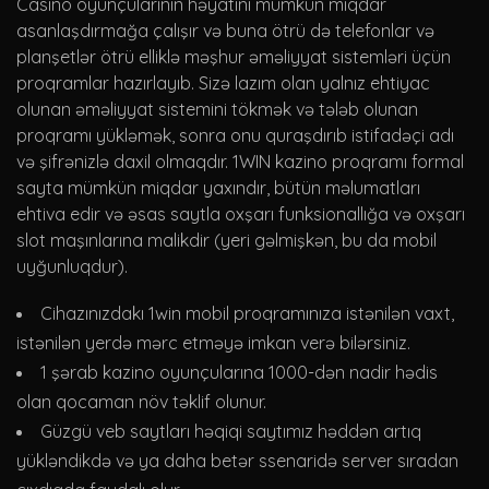
Casino oyunçularının həyatını mümkün miqdar
asanlaşdırmağa çalışır və buna ötrü də telefonlar və
planşetlər ötrü elliklə məşhur əməliyyat sistemləri üçün
proqramlar hazırlayıb. Sizə lazım olan yalnız ehtiyac
olunan əməliyyat sistemini tökmək və tələb olunan
proqramı yükləmək, sonra onu quraşdırıb istifadəçi adı
və şifrənizlə daxil olmaqdır. 1WIN kazino proqramı formal
sayta mümkün miqdar yaxındır, bütün məlumatları
ehtiva edir və əsas saytla oxşarı funksionallığa və oxşarı
slot maşınlarına malikdir (yeri gəlmişkən, bu da mobil
uyğunluqdur).
Cihazınızdakı 1win mobil proqramınıza istənilən vaxt,
istənilən yerdə mərc etməyə imkan verə bilərsiniz.
1 şərab kazino oyunçularına 1000-dən nadir hədis
olan qocaman növ təklif olunur.
Güzgü veb saytları həqiqi saytımız həddən artıq
yükləndikdə və ya daha betər ssenaridə server sıradan