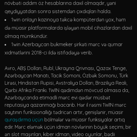
növbəti addım öz hesablarına daxil olmaqdır, yəni
qeydiyyatdan sonra sistemdən çıxdıqları halda.
1win onlayn kazinoya təkcə kompüterdən yox, həm
də müasir platformalarda işləyən mobil cihazlardan daxil
olmaq mümkündür.
1win Azerbaycan bukmeker şirkəti mərc və qumar
xidmətlərini 2018-ci ildə istifadəyə verib.
Avro, ABŞ Dolları, Rubl, Ukrayna Qrivnası, Qazax Tenge,
Azərbaycan Manatı, Tacik Somoni, Özbək Somonu, Türk
Lirəsi, Hindistan Rupisi, Avstraliya Dolları, Braziliya Realı,
Qərbi Afrika Frankı. 1WIN qədimdən mövcud olmasa da,
Azərbaycanda etimadli mərc evi qədər müsbət
reputasiya qazanmağı bacarıb. Hər il rəsmi 1WIN mərc
saytının funksionallığı tədricən artır, genişlənir, müasir
quraşdırma üçün
bölmələr və müasir funksiyalar artıq
edir. Mərc eləmək üçün idman növlərinin böyük seçimi, bir
ən slot maşınları, kiber idman, video oyunlar, bədii