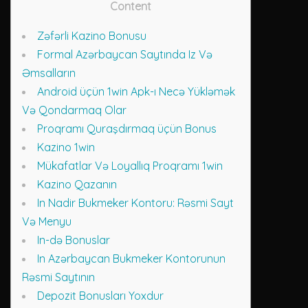
Content
Zəfərli Kazino Bonusu
Formal Azərbaycan Saytında Iz Və
Əmsalların
Android üçün 1win Apk-ı Necə Yükləmək
Və Qondarmaq Olar
Proqramı Quraşdırmaq üçün Bonus
Kazino 1win
Mükafatlar Və Loyallıq Proqramı 1win
Kazino Qazanın
In Nadir Bukmeker Kontoru: Rəsmi Sayt
Və Menyu
In-də Bonuslar
In Azərbaycan Bukmeker Kontorunun
Rəsmi Saytının
Depozit Bonusları Yoxdur