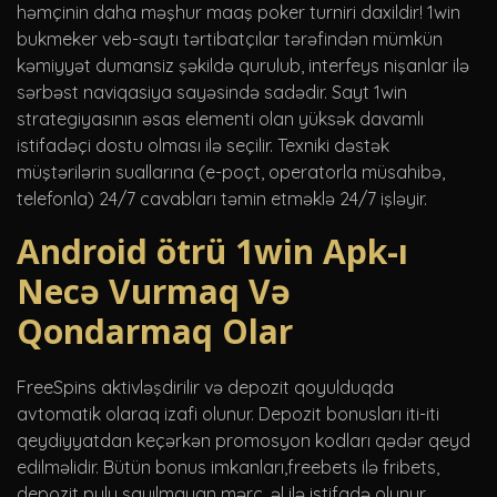
həmçinin daha məşhur maaş poker turniri daxildir! 1win
bukmeker veb-saytı tərtibatçılar tərəfindən mümkün
kəmiyyət dumansiz şəkildə qurulub, interfeys nişanlar ilə
sərbəst naviqasiya sayəsində sadədir. Sayt 1win
strategiyasının əsas elementi olan yüksək davamlı
istifadəçi dostu olması ilə seçilir. Texniki dəstək
müştərilərin suallarına (e-poçt, operatorla müsahibə,
telefonla) 24/7 cavabları təmin etməklə 24/7 işləyir.
Android ötrü 1win Apk-ı
Necə Vurmaq Və
Qondarmaq Olar
FreeSpins aktivləşdirilir və depozit qoyulduqda
avtomatik olaraq izafi olunur. Depozit bonusları iti-iti
qeydiyyatdan keçərkən promosyon kodları qədər qeyd
edilməlidir. Bütün bonus imkanları,freebets ilə fribets,
depozit pulu sayılmayan mərc, əl ilə istifadə olunur.