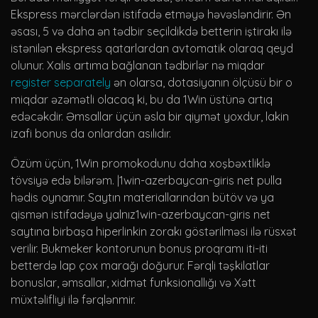
Ekspress mərclərdən istifadə etməyə həvəsləndirir. Ən
əsası, 5 və daha ən tədbir seçildikdə betterin iştirakı ilə
istənilən ekspress qatarlardan avtomatik olaraq qeyd
olunur. Xalis artıma bağlanan tədbirlər nə miqdar
register separately
ən olarsa, dotasiyanın ölçüsü bir o
miqdar əzəmətli olacaq ki, bu da 1Win üstünə artıq
edəcəkdir. Əmsallar üçün əsla bir qiymət yoxdur, lakin
izafi bonus da onlardan asılıdır.
Özüm üçün, 1Win promokodunu daha xoşbəxtliklə
tövsiyə edə bilərəm. |1win-azerbaycan-giris net pulla
hədis oynamır. Saytın materiallarından bütöv və ya
qismən istifadəyə yalnız1win-azerbaycan-giris net
saytına birbaşa hiperlinkin zorakı göstərilməsi ilə rüsxət
verilir. Bukmeker kontorunun bonus proqramı iti-iti
betterdə lap çox marağı doğurur. Fərqli təşkilatlar
bonuslar, əmsallar, xidmət funksionallığı və Xətt
müxtəlifliyi ilə fərqlənmir.