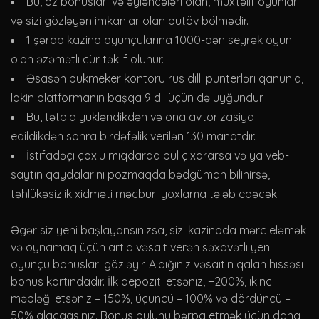
Bu, öz bonusları və əyləncələri olan, müxtəlif oyunlar
və sizi gözləyən imkanlar olan bütöv bölmədir.
1 şərab kazino oyunçularına 1000-dən seyrək oyun
olan əzəmətli cür təklif olunur.
Əsasən bukmeker kontoru rus dilli punterləri qanunla,
lakin platformanın başqa 9 dil üçün də uyğundur.
Bu, tətbiq yükləndikdən və ona avtorizasiya
edildikdən sonra birdəfəlik verilən 130 manatdır.
İstifadəçi çoxlu miqdarda pul çıxararsa və ya veb-
saytın qaydalarını pozmaqda bədgüman bilinirsə,
təhlükəsizlik xidməti məcburi yoxlama tələb edəcək.
Əgər siz yeni başlayansınızsa, sizi kazinoda mərc eləmək
və oynamaq üçün artıq vəsait verən səxavətli yeni
oyunçu bonusları gözləyir. Aldığınız vəsaitin qalan hissəsi
bonus kartındadır. İlk depoziti etsəniz, +200%, ikinci
məbləği etsəniz – 150%, üçüncü – 100% və dördüncü –
50% alacaqsınız. Bonus pulunu bərpa etmək üçün daha