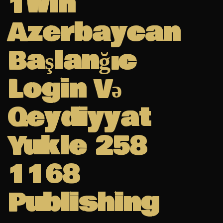
1win
Azerbaycan
Başlanğıc
Login Və
Qeydiyyat
Yukle 258
1168
Publishing