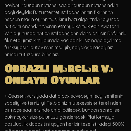
növbəti raundun nəticəsi sabiq raundun nəticəsindən
bağlı deyildir. Bəzi internet istifadəçilərinin fikirlərinə
əsasən maşın öyrənməsi kimi bəzi alqoritmlər oyunda
nəticəni öncədən təxmin etməyə kömək edir. Aviator 1
Win oyununda nəticə istifadəçidən daha asılıdır. Dəfələrlə
fikir etdiyimiz kimi, burada vacibdir ki, siz nağdlaşdırma
funksiyasını bütöv mənimsəyib, nağdlaşdıracağınız
əmsalı tutuzdura biləsiniz.
Obrazli Mərclər Və
Onlayn Oyunlar
+ Əsasən, versiyada daha çox sevəcəyim şey, səhifənin
sadəliyi və təmizliyi. Tətbiqiniz mütəxəssislər tərəfindən
bir neçə saat ərzində emal ediləcək, bundan sonra isə
bukmeyker sizə pulunuzu göndərəcək. Platformaya
qoşulub, ilk depozitini qoyan hər bir təzə istifadəçi 500%