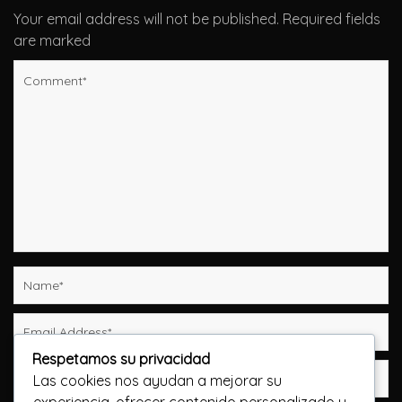
Your email address will not be published.
Required fields
are marked
Respetamos su privacidad
Las cookies nos ayudan a mejorar su