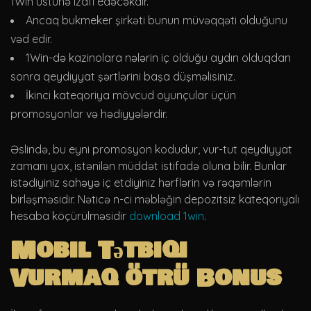
1Win üstünə izafi edəcəkdir.
Ancaq bukmeker şirkəti bunun müvəqqəti olduğunu
vəd edir.
1Win-də kazinolara nələrin iç olduğu aydın olduqdan
sonra qeydiyyat şərtlərini başa düşməlisiniz.
İkinci kateqoriya mövcud oyunçular üçün
promosyonlar və hədiyyələrdir.
Əslində, bu eyni promosyon kodudur, vur-tut qeydiyyat
zamanı yox, istənilən müddət istifadə oluna bilir. Bunlar
istədiyiniz sahəyə iç etdiyiniz hərflərin və rəqəmlərin
birləşməsidir. Nəticə n-ci məbləğin depozitsiz kateqoriyalı
hesaba köçürülməsidir
download 1win
.
Mobil Tətbiqi
Vurmaq ötrü Bonus