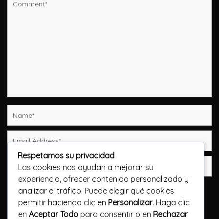
Respetamos su privacidad
Las cookies nos ayudan a mejorar su
experiencia, ofrecer contenido personalizado y
Guarda mi nombre, correo electrónico y web en
analizar el tráfico. Puede elegir qué cookies
este navegador para la próxima vez que comente.
permitir haciendo clic en
Personalizar
. Haga clic
en
Aceptar Todo
para consentir o en
Rechazar