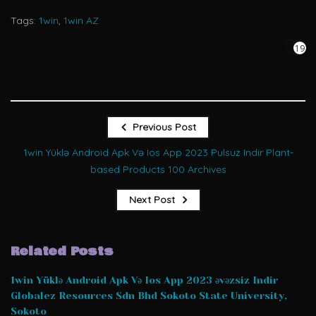
Tags:
1win
,
1win AZ
19
Previous Post
1win Yüklə Android Apk Və Ios App 2023 Pulsuz Indir Plant-
based Products 100 Archives
Next Post
Related Posts
1win Yüklə Android Apk Və Ios App 2023 əvəzsiz Indir
Globalez Resources Sdn Bhd Sokoto State University,
Sokoto