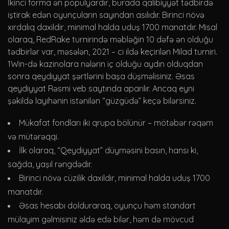
İkinci forma ən populyardır, burada qalibiyyət tədbirdə
iştirak edən oyunçuların sayından asılıdır. Birinci növə
xırdalıq daxildir, minimal halda uduş 1700 manatdır. Misal
olaraq, RedRake turnirində məbləğin 10 dəfə ən olduğu
tədbirlər var, məsələn, 2021 – ci ildə keçirilən Milad turniri.
1Win-də kazinolara nələrin iç olduğu aydın olduqdan
sonra qeydiyyat şərtlərini başa düşməlisiniz. Əsas
qeydiyyat Rəsmi veb saytında aparılır. Ancaq eyni
şəkildə layihənin istənilən “güzgüdə” keçə bilərsiniz.
Mükafat fondları iki qrupa bölünür – mötəbər rəqəm
və mütərəqqi.
İlk olaraq, “Qeydiyyat” düyməsini basın, hansı ki,
sağda, yaşıl rəngdədir.
Birinci növə cüzilik daxildir, minimal halda uduş 1700
manatdır.
Əsas hesabı dolduraraq, oyunçu həm standart
mülayim gəlmisiniz əldə edə bilər, həm də mövcud