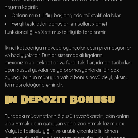
həyata keçirilir.
Onların müxtəlifliyi başlanğıcda müxtəlif ola bilər.
Fərqli təşkilatlar bonuslar, əmsallar, xidmət
funksionallığı və Xətt müxtəlifliyi ilə fərqlənmir.
İkinci kateqoriya mövcud oyunçular üçün promosyonlar
və hədiyyələrdir. Bunlar sistemdaxili liqaların
mexanizmləri, cekpotlar və fərdi təkliflər, idman tədbirləri
üçün xüsusi yuvalar və ya promosyonlardır. Bir çox
oyunçu bunun müəyyən vahid bonus növü deyil, əksinə
forması olduğuna əmindir.
In Depozit Bonusu
Buradakı müavinətlərin ölçüsü təvazökardır, lakin onları
əldə etmək üçün qətiyyən vahid zad etmək lazım yox.
Valyuta fasiləsiz yığılır və arabir çıxarıla bilir. İdman