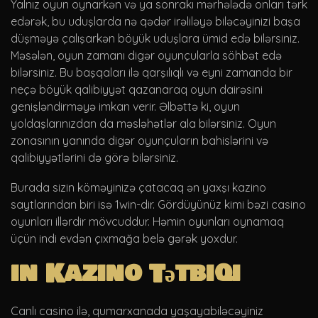
Yalnız oyun oynarkən və ya sonrakı mərhələdə onları tərk
edərək, bu uduşlarda nə qədər irəliləyə biləcəyinizi başa
düşməyə çalışarkən böyük uduşlara ümid edə bilərsiniz.
Məsələn, oyun zamanı digər oyunçularla söhbət edə
bilərsiniz. Bu başqaları ilə qarşılıqlı və eyni zamanda bir
neçə böyük qalibiyyət qazanaraq oyun dairəsini
genişləndirməyə imkan verir. Əlbəttə ki, oyun
yoldaşlarınızdan da məsləhətlər ala bilərsiniz. Oyun
zonasının yanında digər oyunçuların bahislərini və
qalibiyyətlərini də görə bilərsiniz.
Burada sizin köməyinizə çatacaq ən yaxşı kazino
saytlarından biri isə 1win-dir. Gördüyünüz kimi bəzi casino
oyunları illərdir mövcuddur. Həmin oyunları oynamaq
üçün indi evdən çıxmağa belə gərək yoxdur.
in Kazino Tətbiqi
Canlı casino ilə, qumarxanada yaşayabiləcəyiniz