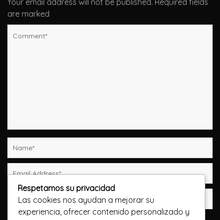
Your email address will not be published.
Required fields
are marked
Respetamos su privacidad
Las cookies nos ayudan a mejorar su
experiencia, ofrecer contenido personalizado y