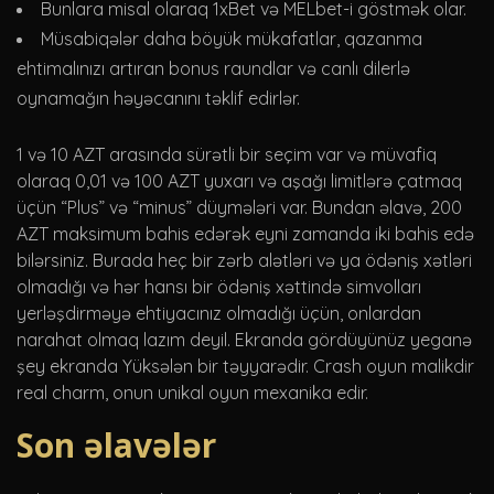
Bunlara misal olaraq 1xBet və MELbet-i göstmək olar.
Müsabiqələr daha böyük mükafatlar, qazanma
ehtimalınızı artıran bonus raundlar və canlı dilerlə
oynamağın həyəcanını təklif edirlər.
1 və 10 AZT arasında sürətli bir seçim var və müvafiq
olaraq 0,01 və 100 AZT yuxarı və aşağı limitlərə çatmaq
üçün “Plus” və “minus” düymələri var. Bundan əlavə, 200
AZT maksimum bahis edərək eyni zamanda iki bahis edə
bilərsiniz. Burada heç bir zərb alətləri və ya ödəniş xətləri
olmadığı və hər hansı bir ödəniş xəttində simvolları
yerləşdirməyə ehtiyacınız olmadığı üçün, onlardan
narahat olmaq lazım deyil. Ekranda gördüyünüz yeganə
şey ekranda Yüksələn bir təyyarədir. Crash oyun malikdir
real charm, onun unikal oyun mexanika edir.
Son əlavələr