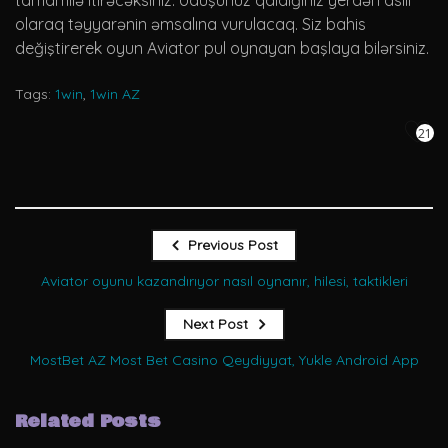
tamamilə itirəcəksiniz. Uduşunuz qaldığınız yerdən asılı
olaraq təyyarənin əmsalına vurulacaq. Siz bahis
değiştirerek oyun Aviator pul oynayan başlaya bilərsiniz.
Tags:
1win
,
1win AZ
21
Previous Post
Aviator oyunu kazandırıyor nasıl oynanır, hilesi, taktikleri
Next Post
MostBet AZ Most Bet Casino Qeydiyyat, Yukle Android App
Related Posts