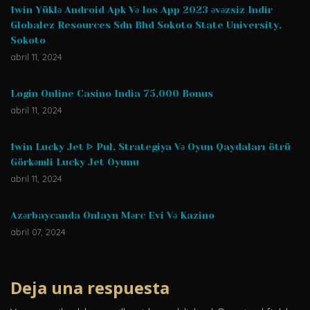
1win Yüklə Android Apk Və Ios App 2023 əvəzsiz Indir
Globalez Resources Sdn Bhd Sokoto State University,
Sokoto
abril 11, 2024
Login Online Casino India 75,000 Bonus
abril 11, 2024
1win Lucky Jet ᐈ Pul, Strategiya Və Oyun Qaydaları ötrü
Görkəmli Lucky Jet Oyunu
abril 11, 2024
Azərbaycanda Onlayn Mərc Evi Və Kazino
abril 07, 2024
Deja una respuesta