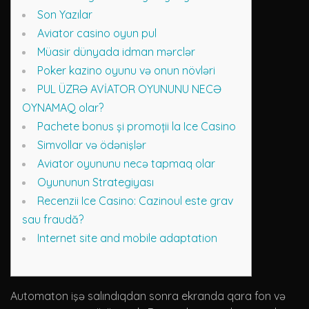
Son Yazılar
Aviator casino oyun pul
Müasir dünyada idman mərclər
Poker kazino oyunu və onun növləri
PUL ÜZRƏ AVİATOR OYUNUNU NECƏ
OYNAMAQ olar?
Pachete bonus și promoții la Ice Casino
Simvollar və ödənişlər
Aviator oyununu necə tapmaq olar
Oyununun Strategiyası
Recenzii Ice Casino: Cazinoul este grav
sau fraudă?
Internet site and mobile adaptation
Automaton işə salındıqdan sonra ekranda qara fon və