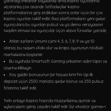
yaratdığı imkanlar sayəsində artıq kazino oyunlarına
əlçatanlıq çox asandır. İstifadəçilər kazino
platformalarına giriş etdikdən sonra onlar üçün bir çox
kazino oyunları təklif edilir. Bəzi platformaların yeni gələn
oyunçulara bu oyunları pulsuz və ya demo versiyasının
təqdim etməsi isə oyunçular üçün əlava fürsətlər yaradır.
Atılan zərların ümumi cəmi 4, 5, 6, 7, 8, 9 və ya 10
olarsa, bu rəqəm «Xal» olur və kraps oyununun növbəti
mərhələsinə başlanılır.
Bu siyahıda Smartsoft Gaming şirkətinin adını tapın və
üzərinə klikləyin.
Xoş gəldin bonusunun bir hissəsi kimi Pin-Up ilk
depozit üçün 2500 manata qədər bonus və 250 pulsuz
fırlanma təklif edir.
1Win onlayn kazino hazırda müştərilərinə qumar və
əyləncələrin geniş çeşidini təklif edir. Siz «Aviator game»-i