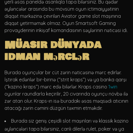
yerli əsas paneldə asanlıqla tapa bilərsiniz. Bu qədər
əyləncələr arasında bu mövsüm oyun ictimaiyyətinin
diqqət mərkəzinə çevrilən Aviator game slot maşınına
diqqət yetirməmək olmaz. Oyun Smartsoft Gaming
provayderinin inkişaf komandasının səylərinin nəticəsi idi.
Müasir dünyada
idman mərclər
Burada oyunçular bir cüt zərin nəticəsinə mərc edirlər.
İştirak edənlər bir-birinə (“strit kraps”) və ya banka qarşı
(“kazino kraps”) mərc edə bilərlər. Kraps casino
1win
oyunlar raundlarla keçirilir, 20 civarında oyunçu növbə ilə
zər atan olur. Kraps-ın isə buradakı əsas məqsədi atıcının
atacağı zərin cəmini düzgün təxmin etməkdir.
Burada siz geniş çeşidli slot maşınları və klassik kazino
əyləncələri tapa bilərsiniz, canlı dilerlə rulet, poker və ya