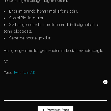
maqazini yeni aksiya həyata keçirir.
Endirim anında həmin malı sifariş edin.
Sosial Platformalar
Siz hər gün müxtəlif malların endirimli qiymətləri ilə
tanış olacaqsız.
Səbətdə heçnə yoxdur.
Hər gün yeni mallar yeni endirimlərlə sizi sevindirəcəyik.
\e
Tags:
1win
,
1win AZ
26
Previous Post