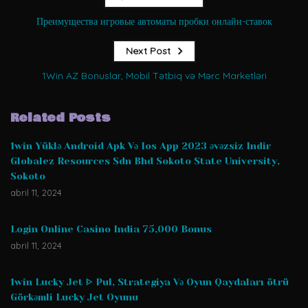
Преимущества игровые автоматы пробки онлайн-ставок
Next Post
1Win AZ Bonuslar, Mobil Tətbiq və Mərc Marketləri
Related Posts
1win Yüklə Android Apk Və Ios App 2023 əvəzsiz Indir
Globalez Resources Sdn Bhd Sokoto State University,
Sokoto
abril 11, 2024
Login Online Casino India 75,000 Bonus
abril 11, 2024
1win Lucky Jet ᐈ Pul, Strategiya Və Oyun Qaydaları ötrü
Görkəmli Lucky Jet Oyunu