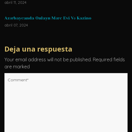
abril 11, 2024
Azərbaycanda Onlayn Mərc Evi Və Kazino
abril 07, 2024
Deja una respuesta
Your email address will not be published.
Required fields
are marked