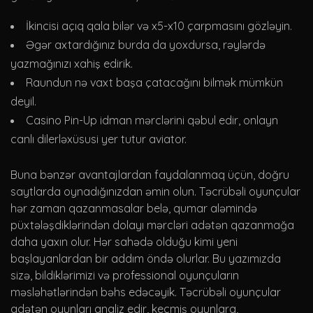
İkincisi açıq qala bilər və x5-x10 çarpmasını gözləyin.
Əgər axtardığınız burda da yoxdursa, rəylərdə
yazmağınızı xahiş edirik.
Raundun nə vaxt başa çatacağını bilmək mümkün
deyil.
Casino Pin-Up idman mərclərini qəbul edir, onlayn
canlı dilerləxüsusi yer tutur aviator.
Buna bənzər avantajlardan faydalanmaq üçün, doğru
saytlarda oynadığınızdan əmin olun. Təcrübəli oyunçular
hər zaman qazanmasalar belə, qumar aləmində
püxtələşdiklərindən dolayı mərcləri adətən qazanmağa
daha yaxın olur. Hər sahədə olduğu kimi yeni
başlayanlardan bir addım öndə olurlar. Bu yazımızda
sizə, bildiklərimizi və professional oyunçuların
məsləhətlərindən bəhs edəcəyik. Təcrübəli oyunçular
adətən oyunları analiz edir, keçmiş oyunlara,