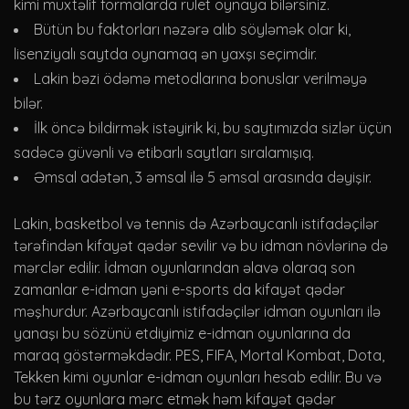
kimi müxtəlif formalarda rulet oynaya bilərsiniz.
Bütün bu faktorları nəzərə alıb söyləmək olar ki,
lisenziyalı saytda oynamaq ən yaxşı seçimdir.
Lakin bəzi ödəmə metodlarına bonuslar verilməyə
bilər.
İlk öncə bildirmək istəyirik ki, bu saytımızda sizlər üçün
sadəcə güvənli və etibarlı saytları sıralamışıq.
Əmsal adətən, 3 əmsal ilə 5 əmsal arasında dəyişir.
Lakin, basketbol və tennis də Azərbaycanlı istifadəçilər
tərəfindən kifayət qədər sevilir və bu idman növlərinə də
mərclər edilir. İdman oyunlarından əlavə olaraq son
zamanlar e-idman yəni e-sports da kifayət qədər
məşhurdur. Azərbaycanlı istifadəçilər idman oyunları ilə
yanaşı bu sözünü etdiyimiz e-idman oyunlarına da
maraq göstərməkdədir. PES, FIFA, Mortal Kombat, Dota,
Tekken kimi oyunlar e-idman oyunları hesab edilir. Bu və
bu tərz oyunlara mərc etmək həm kifayət qədər