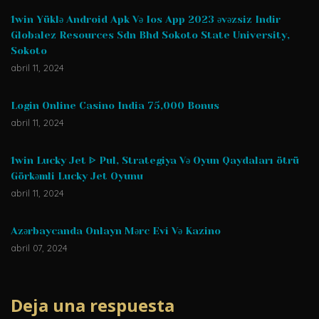
1win Yüklə Android Apk Və Ios App 2023 əvəzsiz Indir
Globalez Resources Sdn Bhd Sokoto State University,
Sokoto
abril 11, 2024
Login Online Casino India 75,000 Bonus
abril 11, 2024
1win Lucky Jet ᐈ Pul, Strategiya Və Oyun Qaydaları ötrü
Görkəmli Lucky Jet Oyunu
abril 11, 2024
Azərbaycanda Onlayn Mərc Evi Və Kazino
abril 07, 2024
Deja una respuesta