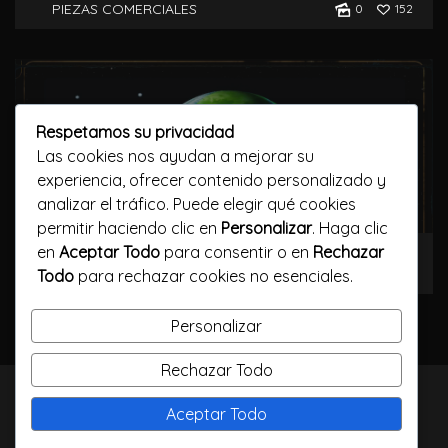
PIEZAS COMERCIALES
0
152
Respetamos su privacidad
Las cookies nos ayudan a mejorar su
experiencia, ofrecer contenido personalizado y
analizar el tráfico. Puede elegir qué cookies
permitir haciendo clic en
Personalizar
. Haga clic
METRO – MOVILIDAD SOSTENIBLE
en
Aceptar Todo
para consentir o en
Rechazar
PIEZAS COMERCIALES
Todo
para rechazar cookies no esenciales.
0
154
Personalizar
Rechazar Todo
TODOS LOS DERECHOS RESERVADOS / CALLELARGA
Aceptar Todo
FILMS / 2023