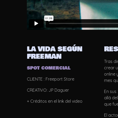
LA VIDA SEGÚN
RE
FREEMAN
Tras di
SPOT COMERCIAL
crear 
online 
CLIENTE : Freeport Store
mes que
CREATIVO: JP Daguer
En sus
allá de
+ Créditos en el link del video
que fue
El acto