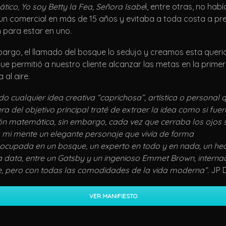
ico, Yo soy Betty la Fea, Señora Isabe
l, entre otras, no habí
un comercial en más de 15 años y evitaba a toda costa a pre
 para estar en uno.
bargo, el llamado del bosque lo sedujo y creamos esta queri
ue permitió a nuestro cliente alcanzar las metas en la prime
al aire.
do cualquier idea creativa “caprichosa”, artística o personal
era del objetivo principal traté de extraer la idea como si fue
ón matemática, sin embargo, cada vez que cerraba los ojos 
a mi mente un elegante personaje que vivía de forma
ocupada en un bosque, un experto en todo y en nada, un he
a data, entre un Gatsby y un ingenioso Emmet Brown, interna
, pero con todas las comodidades de la vida moderna”.
JP 
VER MANIFIESTO