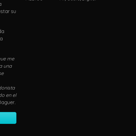
a
star su
da
ra
 que me
ra una
se
donista
do en el
Daguer
.