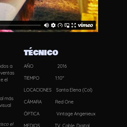
TÉCNICO
ados a
AÑO 2016
 ventas
TIEMPO 1:10″
e el
LOCACIONES Santa Elena (Col)
ial más
CÁMARA Red One
visual
ÓPTICA Vintage Angenieux
isco el
MEDIOS TV, Cable, Digital