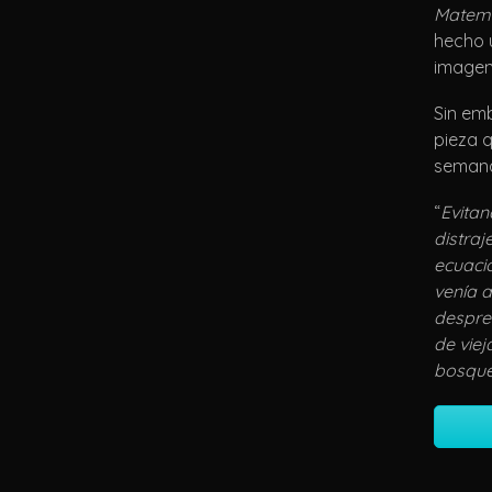
Matemát
hecho 
imagen
Sin em
pieza q
semana 
“
Evitan
distraj
ecuaci
venía 
despre
de viej
bosque