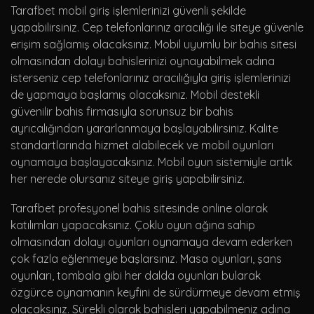
Tarafbet mobil giriş işlemlerinizi güvenli şekilde
yapabilirsiniz. Cep telefonlarınız aracılığı ile siteye güvenle
erişim sağlamış olacaksınız. Mobil uyumlu bir bahis sitesi
olmasından dolayı bahislerinizi oynayabilmek adına
isterseniz cep telefonlarınız aracılığıyla giriş işlemlerinizi
de yapmaya başlamış olacaksınız. Mobil destekli
güvenilir bahis firmasıyla sorunsuz bir bahis
ayrıcalığından yararlanmaya başlayabilirsiniz. Kalite
standartlarında hizmet alabilecek ve mobil oyunları
oynamaya başlayacaksınız. Mobil oyun sistemiyle artık
her nerede olursanız siteye giriş yapabilirsiniz.
Tarafbet profesyonel bahis sitesinde online olarak
katılımları yapacaksınız. Çoklu oyun ağına sahip
olmasından dolayı oyunları oynamaya devam ederken
çok fazla eğlenmeye başlarsınız. Masa oyunları, şans
oyunları, tombala gibi her dalda oyunları bularak
özgürce oynamanın keyfini de sürdürmeye devam etmiş
olacaksınız. Sürekli olarak bahisleri yapabilmeniz adına