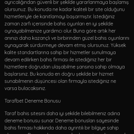
ayrıcalığından güvenli bir şekilde yararlanmaya başlamış
olursunuz. Bu konuda ne kadar kaliteli bir site olduğunu
hizmetleriyle de kanıtlamayı başarmıştır. İstediğiniz
zaman zarfı içerisinde bahis oyunları en iyi şekilde
oynayabilmenize yardımcı olur. Buna göre artık her
anınızı daha kazançlı ve birbirinden güzel bahis oyunlarını
oynayarak sürdürmeye devam etmiş olursunuz. Yüksek
kalite standartlarına sahip bir hizmetler sunulmaya
devam edilirken bahis firması ile istediğiniz her bir
hizmetlere doğrudan ulaşabilme şansına sahip olmaya
başlarsınız. Bu konuda en doğru şekilde bir hizmet
sunabilmenin düşüncesi olan firmayla istediğiniz ne
varsa bulacaksınız.
Tarafbet Deneme Bonusu
Taraf bahis sitesini daha iyi şekilde bilebilmeniz adına
deneme bonusu sunar. Deneme bonusları sayesinde
bahis firması hakkında daha ayrıntılı bir bilgiye sahip