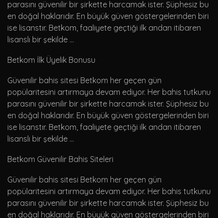
parasını güvenilir bir şirkette harcamak ister. Şüphesiz bu
en doğal haklarıdır. En büyük güven göstergelerinden biri
ise lisanstır. Betkom, faaliyete geçtiği ilk andan itibaren
lisanslı bir şekilde …
Betkom İlk Üyelik Bonusu
Güvenilir bahis sitesi Betkom her geçen gün
popülaritesini artırmaya devam ediyor. Her bahis tutkunu
parasını güvenilir bir şirkette harcamak ister. Şüphesiz bu
en doğal haklarıdır. En büyük güven göstergelerinden biri
ise lisanstır. Betkom, faaliyete geçtiği ilk andan itibaren
lisanslı bir şekilde …
Betkom Güvenilir Bahis Siteleri
Güvenilir bahis sitesi Betkom her geçen gün
popülaritesini artırmaya devam ediyor. Her bahis tutkunu
parasını güvenilir bir şirkette harcamak ister. Şüphesiz bu
en doğal haklarıdır. En büyük güven göstergelerinden biri