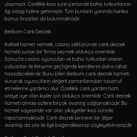
ulaşmıştır. Özellikle kısa süre içerisinde bahis tutkunlarının
ilgi odağı haline getirmiştir. Tüm bunların yanında harika
bonus fırsatları da bulunmaktadır.
Betkom Canlı Destek
Kaliteli hizmet vermek, casino sektöründe canlı destek
hizmeti sunan bir firma seçmek oldukça önemlidir.
Sonuçta casino oyuncuları ve bahis tutkunları sitenin
çalışanları ile iletişime geçtiğinde kendilerini daha rahat
hissedeceklerdir. Bunu bilen Betkom canlı destek hizmeti
sunarak oyuncuların değerli zamanlarından tasarruf
etmelerine yardımcı olur. Özellikle canlı yardım hattı
siteye üye olan kişiler için oldukça önemlidir. Canlı destek
hizmeti olması sizlere birçok avantaj sağlamaktadır. Bu
hizmet sayesinde var olan şikayetler kısa sürede
raporlanmaktadır. Canlı destek biriminin bir diğer
avantajı da site ile ilgili beğendiklerinizi söyleyebilmenizdir.