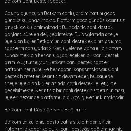
Betkom Canlı Destek Saatleri
Casino oyuncuları Betkom canlı yardım hattını gece
gündüz kullanabilmekte. Platform gece gündüz kesintisiz
bir şekilde kullanılmaktadır. Bu nedenle canlı destek
bağlantı süreleri değişebilmekte. Bu bağlamda siteye
üye olan kişiler Betkom’un canlı destek ekibinin çalışma
saatlerini soruyorlar. Şirket, üyelerine daha iyi bir ortam
sunabilmek için her an ulaşabilecekleri bir canlı destek
birimi oluşturmuştur. Betkom canlı destek saatleri
haftanın her günü ve her saatini kapsamaktadır. Canlı
destek hizmetleri kesintisiz devam eder, bu sayede
siteye üye olan kişiler anında canlı destek ile iletişime
geçebilmekte. Kesintisiz bir canlı destek hizmeti sunması,
üyeleri nezdinde platformu oldukça güvenilir kılmaktadır
Betkom Canlı Desteğe Nasıl Bağlanılır?
Betkom en kullanıcı dostu bahis sitelerinden biridir.
Kullanımı o kadar kolay ki, canlı desteğe bağlanmak hiç