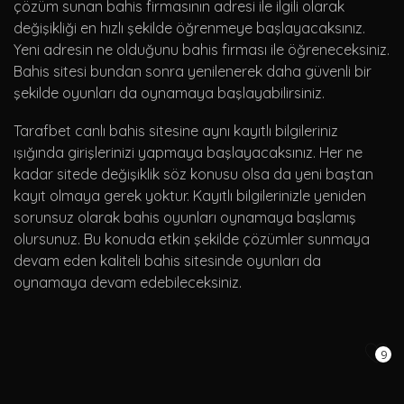
çözüm sunan bahis firmasının adresi ile ilgili olarak
değişikliği en hızlı şekilde öğrenmeye başlayacaksınız.
Yeni adresin ne olduğunu bahis firması ile öğreneceksiniz.
Bahis sitesi bundan sonra yenilenerek daha güvenli bir
şekilde oyunları da oynamaya başlayabilirsiniz.
Tarafbet canlı bahis sitesine aynı kayıtlı bilgileriniz
ışığında girişlerinizi yapmaya başlayacaksınız. Her ne
kadar sitede değişiklik söz konusu olsa da yeni baştan
kayıt olmaya gerek yoktur. Kayıtlı bilgilerinizle yeniden
sorunsuz olarak bahis oyunları oynamaya başlamış
olursunuz. Bu konuda etkin şekilde çözümler sunmaya
devam eden kaliteli bahis sitesinde oyunları da
oynamaya devam edebileceksiniz.
9