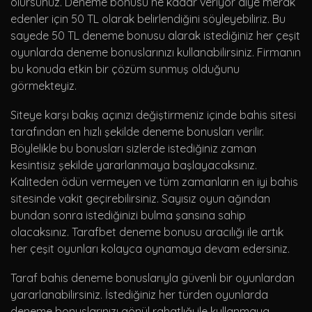
olursunuz. Deneme bonusu ne kadar veriyor diye merak
edenler için 50 TL olarak belirlendiğini söyleyebiliriz. Bu
sayede 50 TL deneme bonusu alarak istediğiniz her çeşit
oyunlarda deneme bonuslarınızı kullanabilirsiniz. Firmanın
bu konuda etkin bir çözüm sunmuş olduğunu
görmekteyiz.
Siteye karşı bakış açınızı değiştirmeniz içinde bahis sitesi
tarafından en hızlı şekilde deneme bonusları verilir.
Böylelikle bu bonusları sizlerde istediğiniz zaman
kesintisiz şekilde yararlanmaya başlayacaksınız.
Kaliteden ödün vermeyen ve tüm zamanların en iyi bahis
sitesinde vakit geçirebilirsiniz. Sayısız oyun ağından
bundan sonra istediğinizi bulma şansına sahip
olacaksınız. Tarafbet deneme bonusu aracılığı ile artık
her çeşit oyunları kolayca oynamaya devam edersiniz.
Taraf bahis deneme bonuslarıyla güvenli bir oyunlardan
yararlanabilirsiniz. İstediğiniz her türden oyunlarda
deneme bonuslarınızı gönül rahatlığı ile kullanmaya