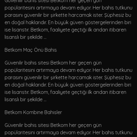
Güvenilir bahis sitesi Betkom her geçen gün
popülaritesini artırmaya devam ediyor. Her bahis tutkunu
parasını güvenilir bir şirkette harcamak ister. Şüphesiz bu
en doğal haklarıdır. En büyük güven göstergelerinden biri
ise lisanstır. Betkom, faaliyete geçtiği ilk andan itibaren
lisanslı bir şekilde …
Betkom Maç Önü Bahis
Güvenilir bahis sitesi Betkom her geçen gün
popülaritesini artırmaya devam ediyor. Her bahis tutkunu
parasını güvenilir bir şirkette harcamak ister. Şüphesiz bu
en doğal haklarıdır. En büyük güven göstergelerinden biri
ise lisanstır. Betkom, faaliyete geçtiği ilk andan itibaren
lisanslı bir şekilde …
Betkom Kombine Bahisler
Güvenilir bahis sitesi Betkom her geçen gün
popülaritesini artırmaya devam ediyor. Her bahis tutkunu