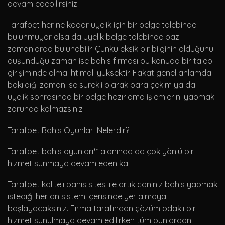
devam edebilirsiniz.
Tarafbet her ne kadar üyelik için bir belge talebinde
bulunmuyor olsa da üyelik belge talebinde bazı
zamanlarda bulunabilir. Çünkü eksik bir bilginin olduğunu
düşündüğü zaman ise bahis firması bu konuda bir talep
girişiminde olma ihtimali yüksektir. Fakat genel anlamda
bakıldığı zaman ise sürekli olarak para çekim ya da
üyelik sonrasında bir belge hazırlama işlemlerini yapmak
zorunda kalmazsınız
Tarafbet Bahis Oyunları Nelerdir?
Tarafbet bahis oyunları** alanında da çok yönlü bir
hizmet sunmaya devam eden kal
Tarafbet kaliteli bahis sitesi ile artık canınız bahis yapmak
istediği her an sistem içerisinde yer almaya
başlayacaksınız. Firma tarafından çözüm odaklı bir
hizmet sunulmaya devam edilirken tüm bunlardan