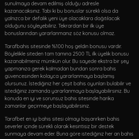
sunulmaya devam edilmiş olduğu adresle
kazanacaksınız. Tabi ki bu bonuslar sürekli olsa da
yalnızca bir defalık yeni üye olacaklara dağıtılacak
olduğunu söyleyebiliriz. Tekrardan bir ilk üye
bonuslarından yararlanmanız söz konusu olmaz.
Tarafbahis sitesinde %100 hoş geldin bonusu vardır.
Böylelikle siteden tam tamına 2500 TL ilk üyelik bonusu
kazanabilmeniz mümkün olur. Bu sayede ekstra bir şey
yapmanıza gerek kalmadan bundan sonra bahis
güvencesinden kolayca yararlanmaya başlamış
olursunuz. İstediğiniz her çeşit bahis oyunları bulabilir ve
istediğiniz zamanda yararlanmaya başlayabilirsiniz. Bu
konuda en iyi ve sorunsuz bahis sitesinde harika
zamanlar geçirmeye başlayabilirsiniz.
Tarafbet en iyi bahis sitesi olmayı başarırken bahis
severler içinde sürekli olarak kesintisiz bir destek
sunmaya devam eder. Buna göre istediğiniz her an bahis