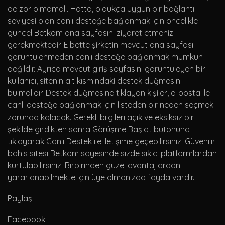
de zor olmamalı. Hatta, oldukça uygun bir bağlantı
seviyesi olan canlı desteğe bağlanmak için öncelikle
güncel Betkom ana sayfasını ziyaret etmeniz
gerekmektedir. Elbette şirketin mevcut ana sayfası
görüntülenmeden canlı desteğe bağlanmak mümkün
değildir. Ayrıca mevcut giriş sayfasını görüntüleyen bir
kullanıcı, sitenin alt kısmındaki destek düğmesini
bulmalıdır. Destek düğmesine tıklayan kişiler, e-posta ile
canlı desteğe bağlanmak için listeden bir neden seçmek
zorunda kalacak. Gerekli bilgileri açık ve eksiksiz bir
şekilde girdikten sonra Görüşme Başlat butonuna
tıklayarak Canlı Destek ile iletişime geçebilirsiniz. Güvenilir
bahis sitesi Betkom sayesinde sizde sıkıcı platformlardan
kurtulabilirsiniz. Birbirinden güzel avantajlardan
yararlanabilmekte için üye olmanızda fayda vardır.
Paylaş
Facebook