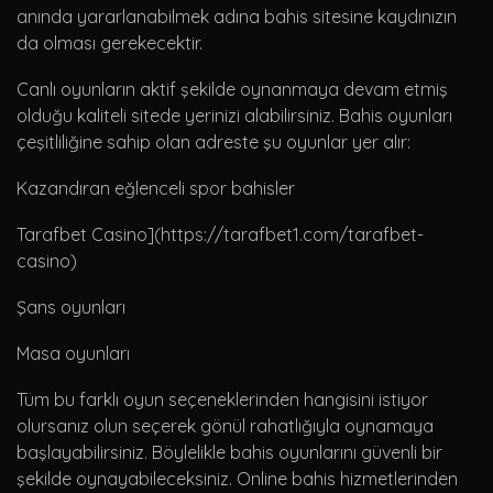
anında yararlanabilmek adına bahis sitesine kaydınızın
da olması gerekecektir.
Canlı oyunların aktif şekilde oynanmaya devam etmiş
olduğu kaliteli sitede yerinizi alabilirsiniz. Bahis oyunları
çeşitliliğine sahip olan adreste şu oyunlar yer alır:
Kazandıran eğlenceli spor bahisler
Tarafbet Casino](https://tarafbet1.com/tarafbet-
casino)
Şans oyunları
Masa oyunları
Tüm bu farklı oyun seçeneklerinden hangisini istiyor
olursanız olun seçerek gönül rahatlığıyla oynamaya
başlayabilirsiniz. Böylelikle bahis oyunlarını güvenli bir
şekilde oynayabileceksiniz. Online bahis hizmetlerinden