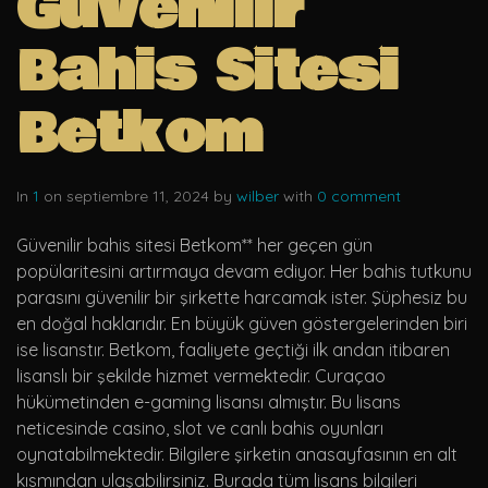
Güvenilir
Bahis Sitesi
Betkom
In
1
on septiembre 11, 2024 by
wilber
with
0 comment
Güvenilir bahis sitesi Betkom** her geçen gün
popülaritesini artırmaya devam ediyor. Her bahis tutkunu
parasını güvenilir bir şirkette harcamak ister. Şüphesiz bu
en doğal haklarıdır. En büyük güven göstergelerinden biri
ise lisanstır. Betkom, faaliyete geçtiği ilk andan itibaren
lisanslı bir şekilde hizmet vermektedir. Curaçao
hükümetinden e-gaming lisansı almıştır. Bu lisans
neticesinde casino, slot ve canlı bahis oyunları
oynatabilmektedir. Bilgilere şirketin anasayfasının en alt
kısmından ulaşabilirsiniz. Burada tüm lisans bilgileri