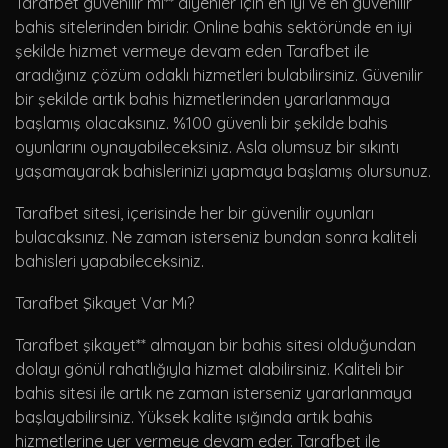
Tarafbet güvenilir mi** diyenler için en iyi ve en güvenilir
bahis sitelerinden biridir. Online bahis sektöründe en iyi
şekilde hizmet vermeye devam eden Tarafbet ile
aradığınız çözüm odaklı hizmetleri bulabilirsiniz. Güvenilir
bir şekilde artık bahis hizmetlerinden yararlanmaya
başlamış olacaksınız. %100 güvenli bir şekilde bahis
oyunlarını oynayabileceksiniz. Asla olumsuz bir sıkıntı
yaşamayarak bahislerinizi yapmaya başlamış olursunuz.
Tarafbet sitesi, içerisinde her bir güvenilir oyunları
bulacaksınız. Ne zaman isterseniz bundan sonra kaliteli
bahisleri yapabileceksiniz.
Tarafbet Şikayet Var Mı?
Tarafbet şikayet** almayan bir bahis sitesi olduğundan
dolayı gönül rahatlığıyla hizmet alabilirsiniz. Kaliteli bir
bahis sitesi ile artık ne zaman isterseniz yararlanmaya
başlayabilirsiniz. Yüksek kalite ışığında artık bahis
hizmetlerine yer vermeye devam eder. Tarafbet ile