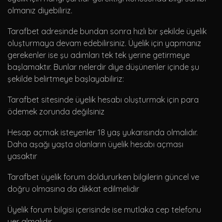
olmanız diyebiliriz.
Tarafbet adresinde bundan sonra hızlı bir şekilde üyelik
oluşturmaya devam edebilirsiniz. Üyelik için yapmanız
gerekenler ise şu adımları tek tek yerine getirmeye
başlamaktır. Bunlar nelerdir diye düşünenler içinde şu
şekilde belirtmeye başlayabiliriz:
Tarafbet sitesinde üyelik hesabı oluşturmak için para
ödemek zorunda değilsiniz
Hesap açmak isteyenler 18 yaş yukarısında olmalıdır.
Daha aşağı yaşta olanların üyelik hesabı açması
yasaktır
Tarafbet üyelik forum doldururken bilgilerin güncel ve
doğru olmasına da dikkat edilmelidir
Üyelik forum bilgisi içerisinde ise mutlaka cep telefonu
yer almalıdır