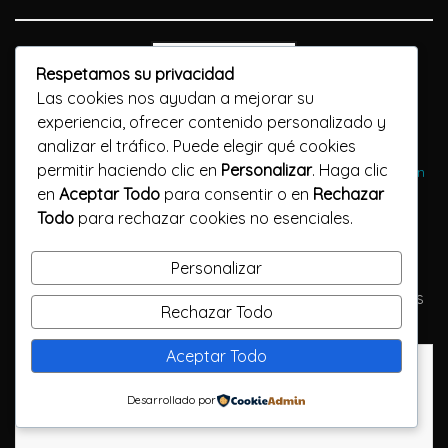
Previous Post
Respetamos su privacidad
play Online at Mister Beast Casino ⎯ Casino en Ligne
Las cookies nos ayudan a mejorar su
experiencia, ofrecer contenido personalizado y
Next Post
analizar el tráfico. Puede elegir qué cookies
permitir haciendo clic en
Personalizar
. Haga clic
Energy Spielsaal 5 Euro Bonus Kode Energy Kasino Provision
en
Aceptar Todo
para consentir o en
Rechazar
Ohne Einzahlung
Todo
para rechazar cookies no esenciales.
Deja una respuesta
Personalizar
Your email address will not be published.
Required fields
Rechazar Todo
are marked
Aceptar Todo
Desarrollado por