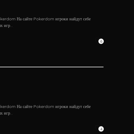
Pokerdom На сайте Pokerdom игроки найдут себе
 игр...
6
Pokerdom На сайте Pokerdom игроки найдут себе
 игр...
4