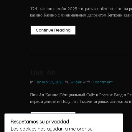
ТОП казино онлайн 2025 - играть в online casino на
казино Казино с минимальным депозитом Биткоин казин
Continue Reading
Пин Ап
on
In
1
enero 27, 2025
by
wilber
with
0 comment
Пин Ап Казино Официальный Сайт в России: Вход и Ре
первом депозите Получить Тысячи игровых автоматов и
Continue Reading
Respetamos su privacidad
Las cookies nos ayudan a mejorar su