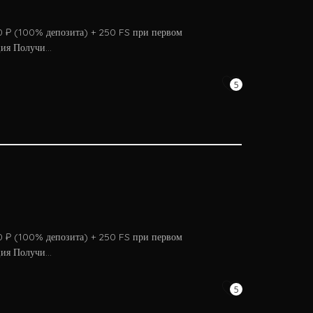
0 ₽ (100% депозита) + 250 FS при первом
я Получи...
5
0 ₽ (100% депозита) + 250 FS при первом
я Получи...
5