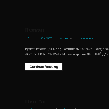
Вулкан
on
In
1
marzo 03, 2025
by
wilber
with
0 comment
Вулкан казино (Vulkan) - официальный сайт | Вход 
ДОСТУП В КЛУБ ВУЛКАН Регистрация ЛИЧНЫЙ ДОС
Continue Reading
Пин Ап