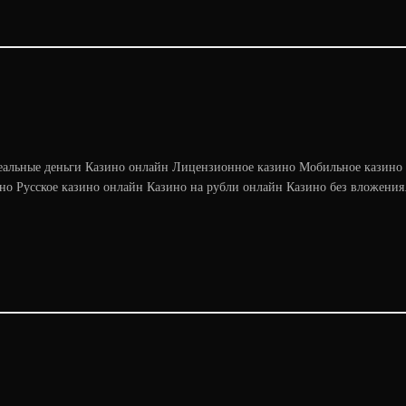
 реальные деньги Казино онлайн Лицензионное казино Мобильное казин
о Русское казино онлайн Казино на рубли онлайн Казино без вложения.