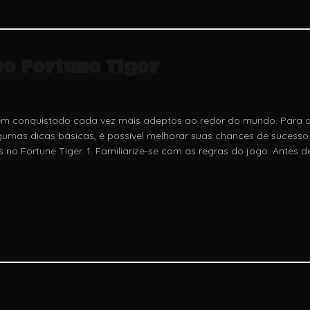
no Fortune Tiger
tem conquistado cada vez mais adeptos ao redor do mundo. Para os
gumas dicas básicas, é possível melhorar suas chances de sucesso
no Fortune Tiger. 1. Familiarize-se com as regras do jogo: Antes 