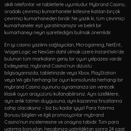
akıllı telefonlar ve tabletlerle uyumludur. Mybrand Casino,
oradaki çevrimiçi kumarhaneler kitlesine katılan birçok
çevrimiçi kumarhaneden biridir. Ne yazık ki, tüm çevrimiçi
kumarhaneler eşit yaratılmamıştır ve belirli bir
kumarhaneyi neyin işaretlediğini bulmak önemlidir.
En iyi casino yazılımı sağlayıcıları, Microgaming, NetEnt,
WagerLogic ve NexGen dahil olmak üzere InstantWin’de
bulunan tüm markaların geniş bir oyun yelpazesi vardır.
Evdeyseniz, mybrand Casino’nun dizüstü
bilgisayarınızda, tabletinizde veya Xbox, PlayStation
veya Wii gibi herhangi bir oyun konsolunda herhangi bir
mybrand Casino oyununu oynamanıza izin verecek
klasik oyun arayüzünü kullanabilirsiniz. Aynı özelliklere,
aynı anlık tatmin duygusuna, aynı kazanma fırsatlarına
sahip olacaksınız – biz bu kadar iyiyiz! Para Yatırma
Bonusu bilgileri ve ilgili promosyonlar mybrand
Casino’nun incelemesine ve onayına tabidir. Tüm para
yatırma bonusları, hesabınıza yatırıldıktan sonra 24 saat