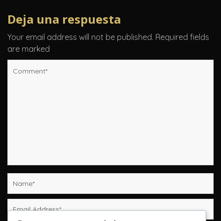
Deja una respuesta
Your email address will not be published.
Required fields
are marked