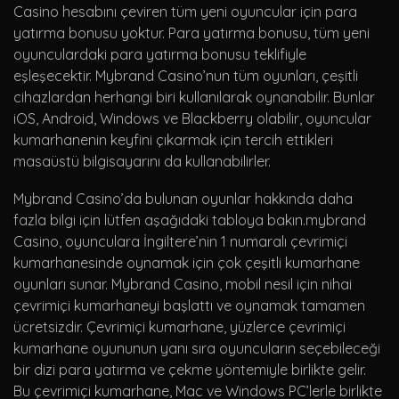
Casino hesabını çeviren tüm yeni oyuncular için para
yatırma bonusu yoktur. Para yatırma bonusu, tüm yeni
oyunculardaki para yatırma bonusu teklifiyle
eşleşecektir. Mybrand Casino’nun tüm oyunları, çeşitli
cihazlardan herhangi biri kullanılarak oynanabilir. Bunlar
iOS, Android, Windows ve Blackberry olabilir, oyuncular
kumarhanenin keyfini çıkarmak için tercih ettikleri
masaüstü bilgisayarını da kullanabilirler.
Mybrand Casino’da bulunan oyunlar hakkında daha
fazla bilgi için lütfen aşağıdaki tabloya bakın.mybrand
Casino, oyunculara İngiltere’nin 1 numaralı çevrimiçi
kumarhanesinde oynamak için çok çeşitli kumarhane
oyunları sunar. Mybrand Casino, mobil nesil için nihai
çevrimiçi kumarhaneyi başlattı ve oynamak tamamen
ücretsizdir. Çevrimiçi kumarhane, yüzlerce çevrimiçi
kumarhane oyununun yanı sıra oyuncuların seçebileceği
bir dizi para yatırma ve çekme yöntemiyle birlikte gelir.
Bu çevrimiçi kumarhane, Mac ve Windows PC’lerle birlikte