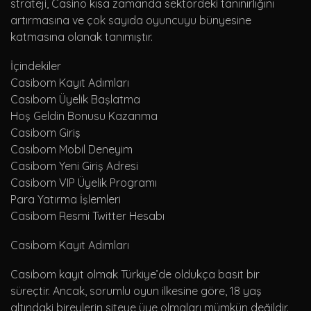
strateji, Casino kısa zamanda sektördeki tanınırlığını
artırmasına ve çok sayıda oyuncuyu bünyesine
katmasına olanak tanımıştır.
İçindekiler
Casibom Kayıt Adımları
Casibom Üyelik Başlatma
Hoş Geldin Bonusu Kazanma
Casibom Giriş
Casibom Mobil Deneyim
Casibom Yeni Giriş Adresi
Casibom VIP Üyelik Programı
Para Yatırma İşlemleri
Casibom Resmi Twitter Hesabı
Casibom Kayıt Adımları
Casibom kayıt olmak Türkiye’de oldukça basit bir
süreçtir. Ancak, sorumlu oyun ilkesine göre, 18 yaş
altındaki bireylerin siteye üye olmaları mümkün değildir.