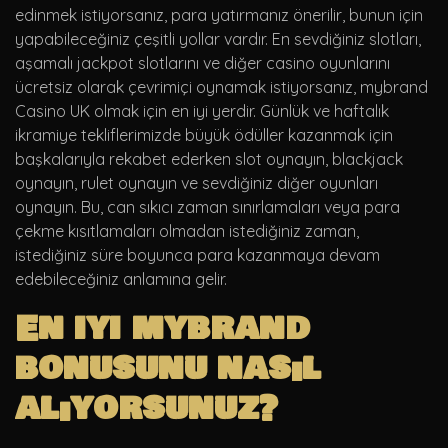
edinmek istiyorsanız, para yatırmanız önerilir, bunun için
yapabileceğiniz çeşitli yollar vardır. En sevdiğiniz slotları,
aşamalı jackpot slotlarını ve diğer casino oyunlarını
ücretsiz olarak çevrimiçi oynamak istiyorsanız, mybrand
Casino UK olmak için en iyi yerdir. Günlük ve haftalık
ikramiye tekliflerimizde büyük ödüller kazanmak için
başkalarıyla rekabet ederken slot oynayın, blackjack
oynayın, rulet oynayın ve sevdiğiniz diğer oyunları
oynayın. Bu, can sıkıcı zaman sınırlamaları veya para
çekme kısıtlamaları olmadan istediğiniz zaman,
istediğiniz süre boyunca para kazanmaya devam
edebileceğiniz anlamına gelir.
En iyi mybrand
bonusunu nasıl
alıyorsunuz?