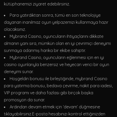
kütüphanemizi ziyaret edebilirsiniz.
Para yatırdıktan sonra, tümü en son teknolojiye
dayanan inanılmaz oyun yelpazemizi kullanmaya hazır
olacaksınız.
Mybrand Casino, oyuncuların ihtiyaçlarını dikkate
almanın yanı sıra, mümkün olan en iyi çevrimiçi deneyimi
sunmaya adanmış harika bir ekibe sahiptir.
Mybrand Casino, oyuncuların eğlenmesi için en iyi
casino oyunlarıyla benzersiz ve heyecan verici bir oyun
deneyimi sunar.
Hoşgeldin bonusu ile birleştiğinde, mybrand Casino
para yatırma bonusu, bedava çevirme, nakit para iadesi,
VIP programı ve daha fazlası gibi birçok başka
promosyon da sunar.
Ardından devam etmek için ‘devam’ düğmesine
tıklayabilirsiniz.E-posta hesabınızı kontrol ettiğinizden