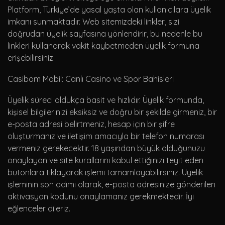
Platform, Türkiye’de yasal yaşta olan kullanıcılara üyelik
imkanı sunmaktadır. Web sitemizdeki linkler, sizi
doğrudan üyelik sayfasına yönlendirir, bu nedenle bu
linkleri kullanarak vakit kaybetmeden üyelik formuna
erişebilirsiniz.
Casibom Mobil: Canlı Casino ve Spor Bahisleri
Üyelik süreci oldukça basit ve hızlıdır. Üyelik formunda,
kişisel bilgilerinizi eksiksiz ve doğru bir şekilde girmeniz, bir
e-posta adresi belirtmeniz, hesap için bir şifre
oluşturmanız ve iletişim amacıyla bir telefon numarası
vermeniz gerekecektir. 18 yaşından büyük olduğunuzu
onaylayan ve site kurallarını kabul ettiğinizi teyit eden
butonlara tıklayarak işlemi tamamlayabilirsiniz. Üyelik
işleminin son adımı olarak, e-posta adresinize gönderilen
aktivasyon kodunu onaylamanız gerekmektedir. İyi
eğlenceler dileriz.