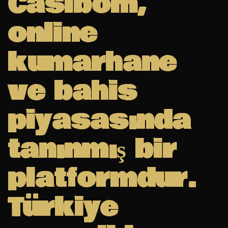
Casibom,
online
kumarhane
ve bahis
piyasasında
tanınmış bir
platformdur.
Türkiye