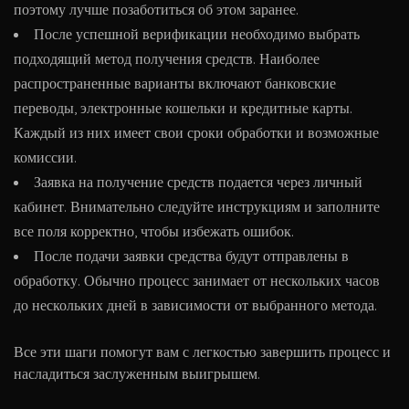
поэтому лучше позаботиться об этом заранее.
После успешной верификации необходимо выбрать
подходящий метод получения средств. Наиболее
распространенные варианты включают банковские
переводы, электронные кошельки и кредитные карты.
Каждый из них имеет свои сроки обработки и возможные
комиссии.
Заявка на получение средств подается через личный
кабинет. Внимательно следуйте инструкциям и заполните
все поля корректно, чтобы избежать ошибок.
После подачи заявки средства будут отправлены в
обработку. Обычно процесс занимает от нескольких часов
до нескольких дней в зависимости от выбранного метода.
Все эти шаги помогут вам с легкостью завершить процесс и
насладиться заслуженным выигрышем.