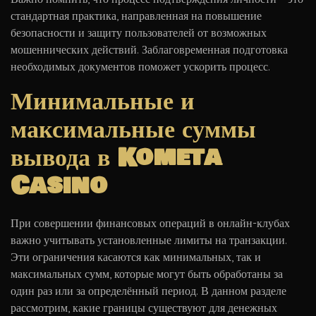
стандартная практика, направленная на повышение
безопасности и защиту пользователей от возможных
мошеннических действий. Заблаговременная подготовка
необходимых документов поможет ускорить процесс.
Минимальные и
максимальные суммы
вывода в Kometa
Casino
При совершении финансовых операций в онлайн-клубах
важно учитывать установленные лимиты на транзакции.
Эти ограничения касаются как минимальных, так и
максимальных сумм, которые могут быть обработаны за
один раз или за определённый период. В данном разделе
рассмотрим, какие границы существуют для денежных