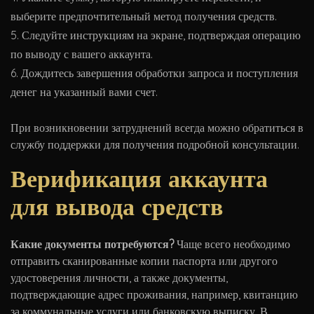
выберите предпочтительный метод получения средств.
Следуйте инструкциям на экране, подтверждая операцию
по выводу с вашего аккаунта.
Дождитесь завершения обработки запроса и поступления
денег на указанный вами счет.
При возникновении затруднений всегда можно обратиться в
службу поддержки для получения подробной консультации.
Верификация аккаунта
для вывода средств
Какие документы потребуются?
Чаще всего необходимо
отправить сканированные копии паспорта или другого
удостоверения личности, а также документы,
подтверждающие адрес проживания, например, квитанцию
за коммунальные услуги или банковскую выписку. В