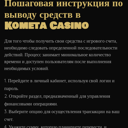
Пошаговая инструкция по
выводу средств в
Kometa Casino
Для того чтобы получить свои средства с игрового счета,
необходимо следовать определенной последовательности
действий. Процесс занимает минимальное количество
времени и доступен пользователям после выполнения
необходимых условий.
Перейдите в личный кабинет, используя свой логин и
пароль.
Откройте раздел, предназначенный для управления
финансовыми операциями.
Выберите опцию для осуществления транзакции на ваш
счет.
Укажите сумму, которую планируете перевести, и