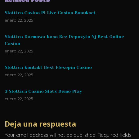
Related Posts
Slottica Casino Pl Live Casino Bonukset
enero 22, 2025
Slottica Darmowa Kasa Bez Depozytu Nj Best Online
Casino
enero 22, 2025
Slottica Kontakt Best Flexepin Casino
enero 22, 2025
3 Slottica Casino Slots Demo Play
enero 22, 2025
Deja una respuesta
Your email address will not be published.
Required fields