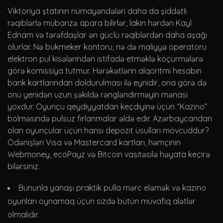
Viktoriya ştatının nümayəndələri daha da şiddətli
rəqiblərlə mübarizə apara bilirlər, lakin hərdən Kayl
Ednam və tərəfdaşlar ən güclü rəqiblərdən daha aşağı
olurlar. Nə bukmeker kontoru, nə də maliyyə operatoru
elektron pul kisələrindən istifadə etməklə köçürmələrə
görə komissiya tutmur. Hərəkətlərin alqoritmi hesabın
bank kartlarından doldurulması ilə eynidir, ona görə də
onu yenidən uzun şəkildə rəngləndirməyin mənası
yoxdur. Oyunçu qeydiyyatdan keçdiyinə üçün “Kazino”
bölməsində pulsuz fırlanmalar əldə edir. Azərbaycandan
olan oyunçular üçün hansı depozit üsulları mövcuddur?
Ödənişləri Visa və Mastercard kartları, həmçinin
Webmoney, ecoPayz və Bitcoin vasitəsilə həyata keçirə
bilərsiniz.
Bununla yanaşı praktik pulla mərc eləmək və kazino
oyunları oynamaq üçün sizdə bütün müvafiq alətlər
olmalıdır.