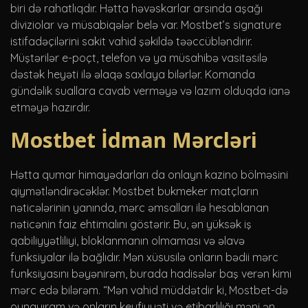
biri də rahatlıqdır. Hətta həvəskarlar arsında aşağı
diviziolar və müsabiqələr belə var. Mostbet’s signature
istifadəçilərini sakit vahid şəkildə təəccübləndirir.
Müştərilər e-poçt, telefon və ya müsahibə vasitəsilə
dəstək heyəti ilə əlaqə saxlaya bilərlər. Komanda
gündəlik suallara cavab verməyə və lazım olduqda ianə
etməyə hazırdır.
Mostbet İdman Mərcləri
Hətta qumar himayədarları da onlayn kazino bölməsini
qiymətləndirəcəklər. Mostbet bukmeker matçların
nəticələrinin yanında, mərc əmsalları ilə hesablanan
nəticənin faiz ehtimalını göstərir. Bu, ən yüksək iş
qabiliyyətliliyi, bloklanmanın olmaması və əlavə
funksiyalar ilə bağlıdır. Mən xüsusilə onların bədii mərc
funksiyasını bəyənirəm, burada hadisələr baş verən kimi
mərc edə bilərəm. “Mən vahid müddətdir ki, Mostbet-də
oynayıram və onların keyfiyyəti və etibarlılığı məni ən