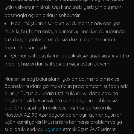
yolu veb-saytın əksik sağ küncündə yerləşən düyməni
basmaqla açılan onlayn söhbətdir.
Mobil müştərinin sərbəst və dumansiz naviqasiyası
mülk ki, bu, hətta onlayn qumar əyləncələri dünyasında
təzə başlayanlar üçün də sizə lazım olan məlumatı
tapmağı asanlaşdırır.
Qumar istifadəçilərinin böyük əksəriyyəti əyləncə ötrü
mobil cihazlardan istifadə etməyə üstünlük verir.
Müştərilər say balanslarını yoxlamaq, mərc etmək və
ödənişlərini idarə görmək üçün proqramdan istifadə edə
bilərlər. Bütün bu əcaib üstünlüklərə və daha çoxuna
başlanğıc əldə eləmək ötrü əlan qoşulun. Təhlükəsiz
platforması, ətraflı növlü seçimləri və bonusları ilə
Mostbet AZ-90 Azərbaycanda onlayn qumar oyunları
üçün kamil yerdir! Müştərilərə hər hansı problem və ya
sualları ilə sədəqə
əgər siz
etmək üçün 24/7 xidmət