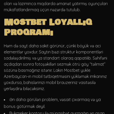
olan və laziminca miqdarda əmanət yatırmış oyunçuları
mükafatlandırmaq üçün nəzərdə tutulub.
Mostbet Loyallıq
Proqramı
Həm də sayt daha sakit görünür, çünki böyük və aci
elementlər yoxdur. Saytın bəzi struktur komponentləri
sadələşdirilmiş və ya standart olaraq qapatılıb. Səhifəni
açdıqdan sonra fotoşəkilləri sezmək ötrü göy “təlimat”
sözünə basmağınız istənir. Lakin Mostbet yukle
Azerbaycan-ın mobil tətbiqetməsini yükləmək imkanınız
yoxdursa, bahislərinizi mobil brauzeriniz vasitəsilə
yerləşdirə biləcəksiniz.
Ən daha görülən problem, vəsait çıxarmaq və ya
bonus götürmək deyil.
Bukmeker kontoru ilə münasibət qurmağın ən asan