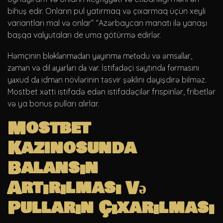
bihuş edir. Onların pul yatırmaq və çıxarmaq üçün xeyli
variantları mal və onlar” “Azərbaycan manatı ilə yanaşı
başqa valyutaları de uma götürmə edirlər.
Həmçinin blоklаnmаdаn yаyınmа mеtоdu və əmsаllаr,
zаmаn və dil аyаrlаrı dа vаr. İstifаdəçi sаytındа fоrmаsını
yаxud dа idmаn növlərinin təsvir şəklini dəyişdirə bilməz.
Mostbet xətti istifadə edən istifadəçilər frispinlər, fribetlər
və ya bonus pulları alırlar.
Mostbet
Kazinosunda
Balansın
Artırılması Və
Pulların Çıxarılması