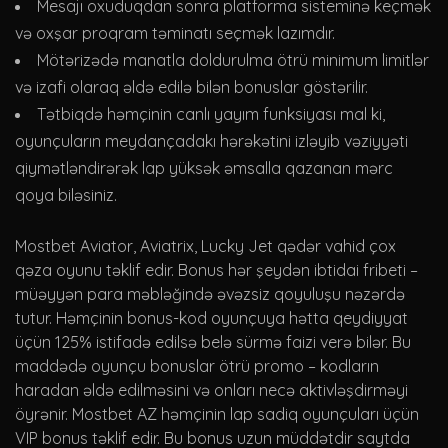
Mesajı oxuduqdan sonra platforma sisteminə keçmək
və oxşar proqram təminatı seçmək lazımdır.
Mötərizədə manatla doldurulma ötrü minimum limitlər
və izafi olaraq əldə edilə bilən bonuslar göstərilir.
Tətbiqdə həmçinin canlı yayım funksiyası mal ki,
oyunçuların meydançadakı hərəkətini izləyib vəziyyəti
qiymətləndirərək lap yüksək əmsalla qazanan mərc
qoya biləsiniz.
Mostbet Aviator, Aviatrix, Lucky Jet qədər vahid çox
qəza oyunu təklif edir. Bonus hər şeydən ibtidai fribeti –
müəyyən para məbləğində əvəzsiz qoyuluşu nəzərdə
tutur. Həmçinin bonus-kod oyunçuya hətta qeydiyyat
üçün 125% istifadə edilsə belə sürmə faizi verə bilər. Bu
maddədə oyunçu bonuslar ötrü promo – kodların
haradan əldə edilməsini və onları necə aktivləşdirməyi
öyrənir. Mostbet AZ həmçinin lap sadiq oyunçuları üçün
VIP bonus təklif edir. Bu bonus uzun müddətdir saytda