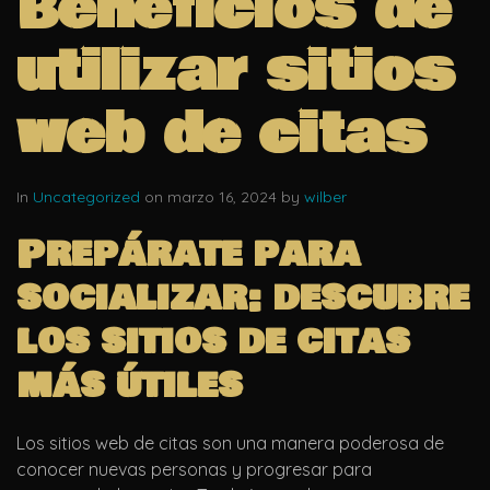
Beneficios de
utilizar sitios
web de citas
In
Uncategorized
on marzo 16, 2024 by
wilber
Prepárate para
socializar: descubre
los sitios de citas
más útiles
Los sitios web de citas son una manera poderosa de
conocer nuevas personas y progresar para