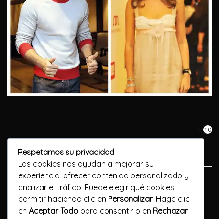
10
Respetamos su privacidad
Las cookies nos ayudan a mejorar su
experiencia, ofrecer contenido personalizado y
Previous Post
analizar el tráfico. Puede elegir qué cookies
permitir haciendo clic en
Personalizar
. Haga clic
Mostbet Azerbaycan Yükle Mobil Proqramını
en
Aceptar Todo
para consentir o en
Rechazar