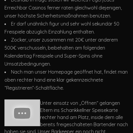
Erreichbar Casinos ferner raten gleichwohl diejenigen,
unser höchste Sicherheitsmaßnahmen benützen.
Er darf unähnlich figur und sehr wohl sekundär 50
Freispiele abzüglich Einzahlung enthalten.
Zocker, unser zusammen mit 20€ unter anderem
500€ verschusseln, beibehalten am folgenden
Kalendertag Freispiele und Super-Spins ohne
Umsatzbedingungen.
Nach man unser Homepage geöffnet hat, findet man
oben rechter hand eine klar gekennzeichnete
“Registrieren”-Schaltfläche.
Unter einsatz von „Öffnen“ gelangen
Eltern ins Schankkellner Speisekarte
rechter hand am Platz, inside dem alle
bereits freigeschalteten Bartender nach
haben sie sind. Unser Barkeeper ein noch nicht