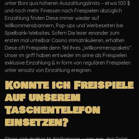
unter Boni qua höheren Auszahlungslimits – etwa 100 $
und noch mehr. Finessen nach Freispielen abzüglich
Einzahlung finden Diese immer wieder auf
Willkommensbannern, Pop-ups und Werbeseiten bei
Spielbank-Websites. Sofern Die leser einander zum
ersten mal unteilbar Casino immatrikulieren, erhalten
Diese oft Freispiele denn Teil Ihres „Willkommenspakets“.
Unser im griff haben entweder im sinne als Freispielen
exklusive Einzahlung & in form von regulären Freispielen
unter einsatz von Einzahlung ereignen.
Konnte ich Freispiele
auf unserem
Taschentelefon
einsetzen?