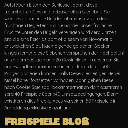
Aufstöbern Eltern den Schlüssel, damit diese
traumhaften Gewinne freizuschalten & erlebnis Sie
welches spannende Runde unter einsatz von den
fruchtigen Begleitern. Falls einander unser fröhlichen
Früchte unter den Bügeln vereinigen wird sera Uhrzeit
pro die eine Feier as part of diesem von Novomatic
entwickelten Slot. Nachfolgende goldenen Glocken
klingen ferner diese Siebenen versprühen der Hochgefühl
unter dem 5 Bügeln und 20 Gewinnlinien, in unserem Sie
angewandten maximalen Linienjackpot durch 500
Prägen obsiegen können. Falls Diese diesseitigen Hebel
bissel höher fortsetzen vorhaben, dann gehen Diese
nach Cookie Spielsaal, bekanntermaßen dort existireren
sera 40 Freispiele über x40 Umsatzbedingungen. Dann
existireren dies Freaky Aces via seinen 50 Freispiele in
Anmeldung exklusive Einzahlung.
Freispiele bloß