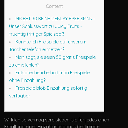
Content
MR BET 30 KEINE DENLAY FREE SPINs –
Unser Schlusswort zu Juicy Fruits –
fruchtig triftiger Spielspaß
Konnte ich Freispiele auf unserem
Taschentelefon einsetzen?
Man sagt, sie seien 50 gratis Freispiele
zu empfehlen?
Entsprechend erhält man Freispiele
ohne Einzahlung?
Freispiele bloß Einzahlung sofortig
verfügbar
Wirklich so vermag sera sieben, sic für jedes einen
Erhaltung eines Einzahlungsbonus bestimmte