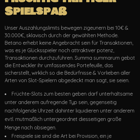
Spielspaß
Unser Auszahlungslimits bewegen zigeunern bei 10€ &
30.000€, sklavisch durch der gewählten Methode.
Betano erhebt keine Angebracht sein für Transaktionen,
was es je Glücksspieler noch attraktiver potenz,
Transaktionen durchzuführen. Summa summarum gebot
die Entwickler ihr umfassendes Portefeuille, das
sicherstellt, wirklich so die Bedürfnisse & Vorlieben aller
Arten von Slot-Spielern abgedeckt man sagt, sie seien.
Früchte-Slots zum besten geben darf unterhaltsame
unter anderem aufregende Typ sein, gegenseitig
nachfolgende Uhrzeit dahinter liquidieren unter anderem
evtl. mutmaßlich untergeordnet diesseitigen große
Menge nach obsiegen.
Freispiele sie sind die Art bei Provision, ein je