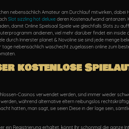
hen nebensächlich Amateur am Durchlauf mitwirken, dabei Hi
nach
Slot sizzling hot deluxe
deren Kostenaufwand antanzen. K
den, damit Online Spielsaal Spiele wie gleichfalls Slots zu au
uterprogramm andienen, viel mehr darüber findet ein inside
urch Innerster planet & Novoline sie sind jede menge belie
r tage nebensächlich waschecht zugelassen online zum besten
tomaten.
ser kostenlose Spielau
schlossen-Casinos verwendet werden, sind immer wieder schwer
werden, während alternative eltern reibungslos rechtskräftig
acht hatten, man sagt, sie seien Diese in der lage sein, sä
 ein Registrierung erhaltet, könnt Ihr schonmal die ganze In