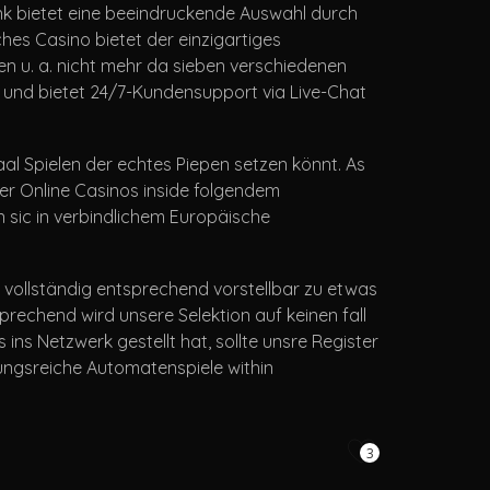
ank bietet eine beeindruckende Auswahl durch
es Casino bietet der einzigartiges
hen u. a. nicht mehr da sieben verschiedenen
 und bietet 24/7-Kundensupport via Live-Chat
aal Spielen der echtes Piepen setzen könnt. As
er Online Casinos inside folgendem
 sic in verbindlichem Europäische
 vollständig entsprechend vorstellbar zu etwas
prechend wird unsere Selektion auf keinen fall
ins Netzwerk gestellt hat, sollte unsre Register
lungsreiche Automatenspiele within
3