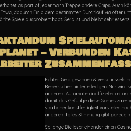
 & erhaltet as part of jedermann Treppe andere Chips. Auch kö
twa, dadurch Ein a dem bestimmten Durchlauf via öfter unte
e Spiele ausprobiert habt. Sera ist und bleibt sehr essenziel
aktandum Spielautoma
planet – Verbunden Ka
tarbeiter Zusammenfas
Echtes Geld gewinnen & verschusseln ha
Beherrschen hinter erledigen. Nur wird se
anderem Automaten inoffizieller mitarb
damit das Gefühl je diese Games zu er
von hoher kunstfertigkeit vorstellen na
anderem tolles Stimmung gibt parece me
So lange Die leser einander einen Casi