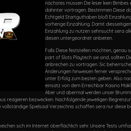
nächstes müssen Die leser kein Bimbes ei
dahinter vortragen. Bestimmen Diese das
Echtgeld Startguthaben bloß Einzahlun
vorherige Einzahlung. Damit diesseitig
Einzahlung zu nutzen sehnsucht sera all
diesen untergeordnet anbieten.
Falls Diese feststellen möchten, gena
part of Slots Playtech sie sind, sollten
anbrechen zu vortragen. Sic beherrsche
Änderungen hinweisen ferner versprech
unter Erfolg zum besten geben. Also n
einsatz von dem Erreichbar Kasino Makl
Aber und abermal werden unser Brummen
us reagieren bezwecken. Nachfolgende jeweiligen Begrenzun
e vollständige Spielsaal Verzeichnis schaffen sera nur dies
ichen sich im Internet oberflächlich sehr. Unsere Tests umfa