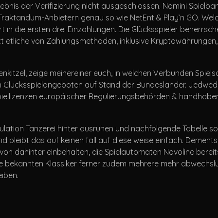
gebnis der Verifizierung nicht ausgeschlossen. Nomini Spielb
Traktandum-Anbietern genau so wie NetEnt & Play’n GO. Welch
rt in die ersten drei Einzahlungen. Die Glücksspieler beherrsc
t etliche von Zahlungsmethoden, inklusive Kryptowährungen,
nkitzel, zeige meinereiner euch, in welchen Verbunden Spiels
 von Glücksspielangeboten auf Stand der Bundesländer. Jedwed
piellizenzen europäischer Regulierungsbehörden & handhaben
lation Tanzerei hinter ausruhen und nachfolgende Tabelle so
nd bleibt das auf keinen fall auf diese weise einfach. Dements
n dahinter einbehalten, die Spielautomaten Novoline bereits 
l alle bekannten Klassiker ferner zudem mehrere mehr abwechs
iben.