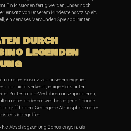
nnt Ein Missionen fertig werden, unser noch
r einsatz von unserem Mindesteinsatz spielt.
l, ein seriöses Verbunden Spielsaal hinter
ten durch
sino Legenden
sung
t nix unter einsatz von unserem eigenen
ra gar nicht verkehrt, einige Slots unter
eiter Protestation-Verfahren auszuprobieren,
halten unter anderem welches eigene Chance
ch im griff haben. Gediegene Atmosphäre unter
istens inbegriffen.
no No Abschlagzahlung Bonus angeln, als