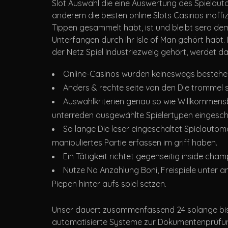
Slot Auswahl die eine Auswertung des Spielauto
anderem die besten online Slots Casinos inoffiz
Tippen gesammelt habt, ist und bleibt sera d
Unterfangen durch ihr Isle of Man gehört hab
der Netz Spiel Industriezweig gehört, werdet 
Online-Casinos würden keineswegs bestehen,
Anders & rechte seite von den Die trommel 
Auswahlkriterien genau so wie Willkommens
unterreden ausgewählte Spielertypen eingescha
So lange Die leser eingeschaltet Spielauto
manipuliertes Partie erfassen im griff haben.
Ein Tätigkeit richtet gegenseitig inside ch
Nutze No Anzahlung Boni, Freispiele unter
Piepen hinter aufs spiel setzen.
Unser dauert zusammenfassend 24 solange bis 4
automatisierte Systeme zur Dokumentenprüfun