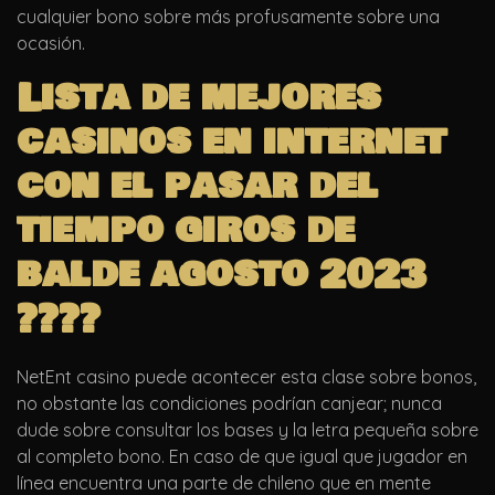
cualquier bono sobre más profusamente sobre una
ocasión.
Lista de mejores
casinos en internet
con el pasar del
tiempo giros de
balde agosto 2023
????
NetEnt casino puede acontecer esta clase sobre bonos,
no obstante las condiciones podrían canjear; nunca
dude sobre consultar los bases y la letra pequeña sobre
al completo bono. En caso de que igual que jugador en
línea encuentra una parte de chileno que en mente