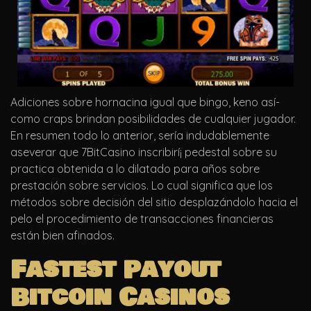
Adiciones sobre hornacina igual que bingo, keno así­
como craps brindan posibilidades de cualquier jugador.
En resumen todo lo anterior, serí­a indudablemente
aseverar que 7BitCasino inscribirí¡ pedestal sobre su
practica obtenida a lo dilatado para años sobre
prestación sobre servicios. Lo cual significa que los
métodos sobre decisión del sitio desplazándolo hacia el
pelo el procedimiento de transacciones financieras
están bien afinados.
Fastest Payout
Bitcoin Casinos