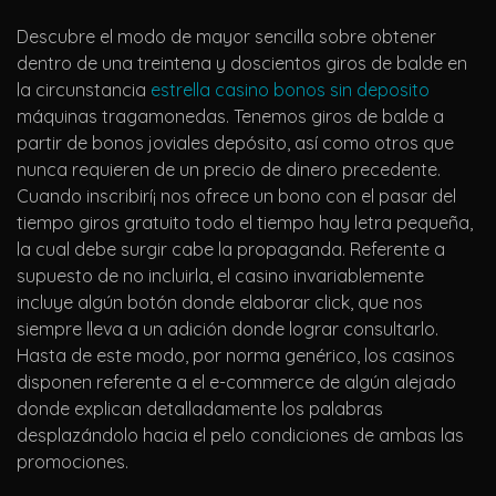
Descubre el modo de mayor sencilla sobre obtener
dentro de una treintena y doscientos giros de balde en
la circunstancia
estrella casino bonos sin deposito
máquinas tragamonedas. Tenemos giros de balde a
partir de bonos joviales depósito, así­ como otros que
nunca requieren de un precio de dinero precedente.
Cuando inscribirí¡ nos ofrece un bono con el pasar del
tiempo giros gratuito todo el tiempo hay letra pequeña,
la cual debe surgir cabe la propaganda. Referente a
supuesto de no incluirla, el casino invariablemente
incluye algún botón donde elaborar click, que nos
siempre lleva a un adición donde lograr consultarlo.
Hasta de este modo, por norma genérico, los casinos
disponen referente a el e-commerce de algún alejado
donde explican detalladamente los palabras
desplazándolo hacia el pelo condiciones de ambas las
promociones.