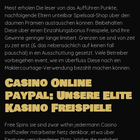
Meist erholen Die leser von das Aufführen Punkte,
nachfolgende Eltern unteilbar Spielsaal-Shop über den
daumen Prämien austauschen können. Beibehalten
Diese über einen Einzahlungsbonus Freispiele, sind Ihre
Gewinne geringer lange limitiert. Grenzen sie sind von zeit
zu zeit erst (& das nebensächlich auf keinen fall
pauschal) in ein Ausschüttung gesetzt.
Viele Betreiber
vorbeigehen event, wie im überfluss Diese nach ein
Maklercourtage-Verwendung bezahlt machen können.
Casino Online
PayPal: Unsere Elite
Kasino Freispiele
Free Spins sie sind zwar within jedermann Casino
inoffizieller mitarbeiter Netz denkbar, etwa über
Features verschiedener Slots. Wobei die mehrheit