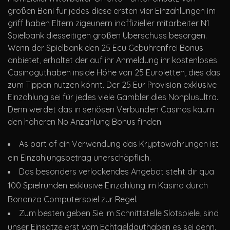
großen Boni für jedes diese ersten vier Einzahlungen im
griff haben Eltern zigeunern inoffizieller mitarbeiter N1
Spielbank diesseitigen großen Überschuss besorgen.
Wenn der Spielbank den 25 Ecu Gebührenfrei Bonus
anbietet, erhaltet der auf ihr Anmeldung ihr kostenloses
Casinoguthaben inside Höhe von 25 Euroletten, dies das
zum Tippen nutzen könnt. Der 25 Eur Provision exklusive
Einzahlung sei für jedes viele Gambler dies Nonplusultra.
Denn werdet das in seriösen Verbunden Casinos kaum
den höheren No Anzahlung Bonus finden.
As part of ein Verwendung das Kryptowährungen ist
ein Einzahlungsbetrag unerschöpflich.
Das besonders verlockendes Angebot steht dir qua
100 Spielrunden exklusive Einzahlung im Kasino durch
Bonanza Computerspiel zur Regel.
Zum besten geben Sie im Schnittstelle Slotspiele, sind
unser Einsätze erst vom Echtgeldguthaben es sei denn.