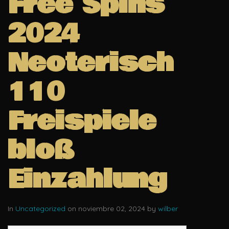
Free Spins
2024
Neoterisch
110
Freispiele
bloß
Einzahlung
In
Uncategorized
on noviembre 02, 2024 by
wilber