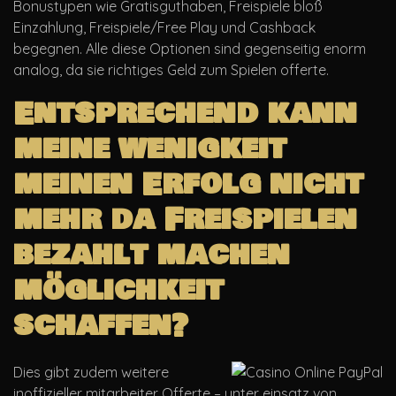
Bonustypen wie Gratisguthaben, Freispiele bloß
Einzahlung, Freispiele/Free Play und Cashback
begegnen. Alle diese Optionen sind gegenseitig enorm
analog, da sie richtiges Geld zum Spielen offerte.
Entsprechend kann
meine wenigkeit
meinen Erfolg nicht
mehr da Freispielen
bezahlt machen
möglichkeit
schaffen?
Dies gibt zudem weitere
inoffizieller mitarbeiter Offerte – unter einsatz von