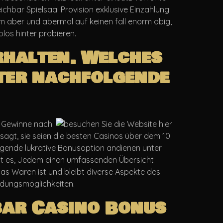
chbar Spielsaal Provision exklusive Einzahlung
m aber und abermal auf keinen fall enorm obig,
los hinter probieren.
erhalten. Welches
ter nachfolgende
le Gewinne nach
 sagt, sie seien die besten Casinos über dem 10
olgende lukrative Bonusoption andienen unter
ist es, Jedem einen umfassenden Übersicht
as Waren ist und bleibt diverse Aspekte des
ndungsmöglichkeiten.
hbar Casino Bonus