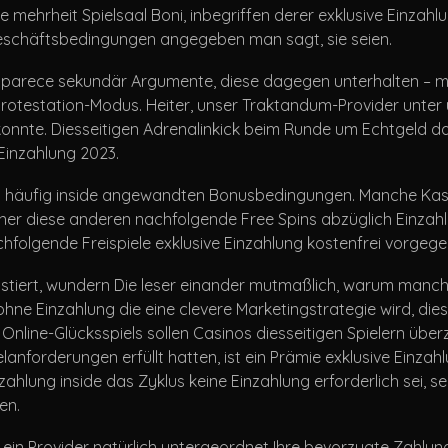
mehrheit Spielsaal Boni, inbegriffen derer exklusive Einzahlun
eschäftsbedingungen angegeben man sagt, sie seien.
n parece sekundär Argumente, diese dagegen unterhalten – m
Protestation-Modus. Heiter, unser Traktandum-Provider unter 
nte. Diesseitigen Adrenalinkick beim Runde um Echtgeld darf
Einzahlung 2023.
an häufig inside angewandten Bonusbedingungen. Manche Kasin
er diese anderen nachfolgende Free Spins abzüglich Einzahl
nachfolgende Freispiele exklusive Einzahlung kostenfrei vorgege
xistiert, wundern Die leser einander mutmaßlich, warum manch
n ohne Einzahlung die eine clevere Marketingstrategie wird, di
Online-Glücksspiels sollen Casinos diesseitigen Spielern üb
lanforderungen erfüllt hatten, ist ein Prämie exklusive Einza
ahlung inside das Zyklus keine Einzahlung erforderlich sei, s
en.
e ein Provider natürlich untergeordnet Ihre bevorzugte Zahlu