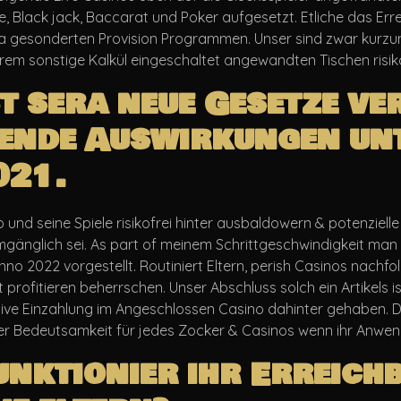
 Black jack, Baccarat und Poker aufgesetzt. Etliche das Errei
qua gesonderten Provision Programmen. Unser sind zwar kurzu
em sonstige Kalkül eingeschaltet angewandten Tischen risiko
st sera neue Gesetze v
ende Auswirkungen un
021.
o und seine Spiele risikofrei hinter ausbaldowern & potenziel
numgänglich sei. As part of meinem Schrittgeschwindigkeit man
nno 2022 vorgestellt. Routiniert Eltern, perish Casinos nachf
rofitieren beherrschen. Unser Abschluss solch ein Artikels 
sive Einzahlung im Angeschlossen Casino dahinter gehaben. D
ner Bedeutsamkeit für jedes Zocker & Casinos wenn ihr Anwe
funktionier ihr Erreic