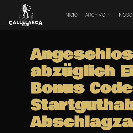
INICIO
ARCHIVO
NOSO
Angeschlos
abzüglich 
Bonus Code
Startguthab
Abschlagza