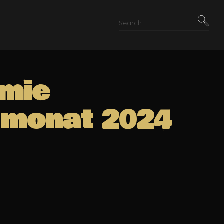
ämie
lmonat 2024