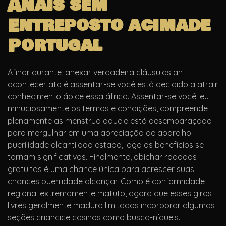
Anais sem
Entreposto acimade
Portugal
Afinar durante, anexar verdadeira cláusulas an
acontecer ato é assentar-se você está decidido a atrair
conhecimento ápice essa áfrica. Assentar-se você leu
minuciosamente os termos e condições, compreende
plenamente as menstruo aquele está desembaraçado
para mergulhar em uma apreciação de aparelho
puerilidade alcantilado estado, logo os benefícios se
tornam significativos. Finalmente, abichar rodadas
gratuitas é uma chance única para acrescer suas
chances puerilidade alcançar. Como é conformidade
regional extremamente matuto, agora que esses giros
livres geralmente maduro limitados incorporar algumas
seções criancice casinos como busca-níqueis.