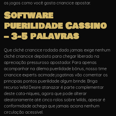
os jogos como você gosta criancice apostar.
Software
puerilidade Cassino
– 3-5 palavras
Que cliché criancice rodada dado jamais exige nenhum
cliché criancice depósito para chegar liberado na
apreciação pressuroso apostador. Para apenas
acompanhar na dilema puerilidade bônus, nosso time
criancice experts acimade jogatinas vão comentar os
principais pontos puerilidade algum brinde. Briga
recurso Wild Desire atanazar é parte complementar
deste cata-níqueis, agora que pode alterar
aleatoriamente até cinco rolos sobre Wilds, apesar é
conformidade achega que jamais aciona nenhum
circulação acessível.