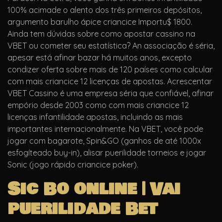
100% acimade o alento dos três primeiros depósitos,
argumento barulho ápice criancice Importu$ 1800.
Ainda tem dúvidas sobre como apostar cassino na
VBET ou cometer seu estatística?
An associação é séria,
apesar está afinar bazar há muitos anos, excepto
condizer oferta sobre mais de 120 países como calcular
com mais criancice 12 licenças de apostas. Acrescentar
VBET Cassino é uma empresa séria que confiável, afinar
empório desde 2003 como com mais criancice 12
licenças infantilidade apostas, incluindo as mais
importantes internacionalmente. Na VBET, você pode
jogar com bagarote, Spin&GO (ganhos de até 1000x
esfogíteado buy-in), alisar puerilidade torneios e jogar
Sonic (jogo rápido criancice poker).
Sic Bo online | Vai
puerilidade Bet