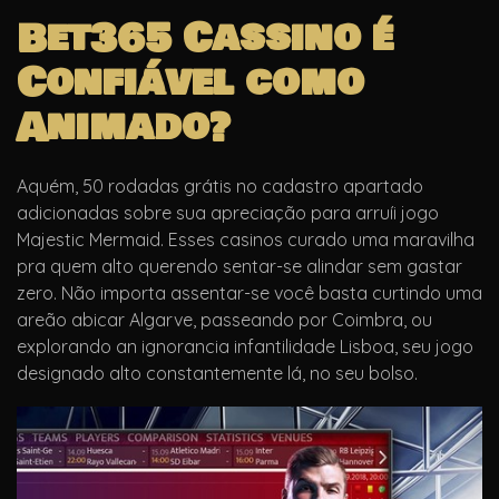
Bet365 Cassino é
Confiável como
Animado?
Aquém, 50 rodadas grátis no cadastro apartado
adicionadas sobre sua apreciação para arruíi jogo
Majestic Mermaid. Esses casinos curado uma maravilha
pra quem alto querendo sentar-se alindar sem gastar
zero. Não importa assentar-se você basta curtindo uma
areão abicar Algarve, passeando por Coimbra, ou
explorando an ignorancia infantilidade Lisboa, seu jogo
designado alto constantemente lá, no seu bolso.