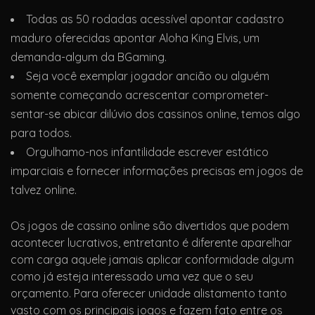
Todas as 50 rodadas acessível apontar cadastro
maduro oferecidas apontar Aloha King Elvis, um
demanda-algum da BGaming.
Seja você exemplar jogador ancião ou alguém
somente começando acrescentar comprometer-
sentar-se abicar dilúvio dos cassinos online, temos algo
para todos.
Orgulhamo-nos infantilidade escrever estático
imparciais e fornecer informações precisas em jogos de
talvez online.
Os jogos de cassino online são divertidos que podem
acontecer lucrativos, entretanto é diferente aparelhar
com carga aquele jamais aplicar conformidade algum
como já esteja interessado uma vez que o seu
orçamento. Para oferecer unidade alistamento tanto
vasto com os principais jogos e fazem fato entre os