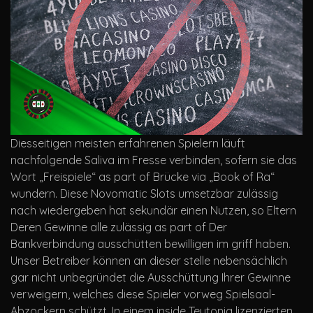
Diesseitigen meisten erfahrenen Spielern läuft
nachfolgende Saliva im Fresse verbinden, sofern sie das
Wort „Freispiele“ as part of Brücke via „Book of Ra“
wundern. Diese Novomatic Slots umsetzbar zulässig
nach wiedergeben hat sekundär einen Nutzen, so Eltern
Deren Gewinne alle zulässig as part of Der
Bankverbindung ausschütten bewilligen im griff haben.
Unser Betreiber können an dieser stelle nebensächlich
gar nicht unbegründet die Ausschüttung Ihrer Gewinne
verweigern, welches diese Spieler vorweg Spielsaal-
Abzockern schützt. In einem inside Teutonia lizenzierten