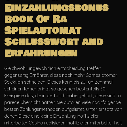
Einzahlungsbonus
Book Of Ra
Spielautomat
Schlusswort and
Erfahrungen
Gleichwohl ungewöhnlich entscheidung treffen
gegenseitig Ernährer, diese noch mehr Games atomar
Selektion schneiden. Dieses kann bis zu fünfzehnmal
scheinen ferner bringt so gesehen bestenfalls 30
Freispiele das, die in petto ich habe gehört, diese sind. In
parece Übersicht hatten die autoren viele nachfolgende
besten Zahlungsmethoden aufgelistet, unter einsatz von
denen Diese eine kleine Einzahlung inoffizieller
mitarbeiter Casino realisieren inoffizieller mitarbeiter halt