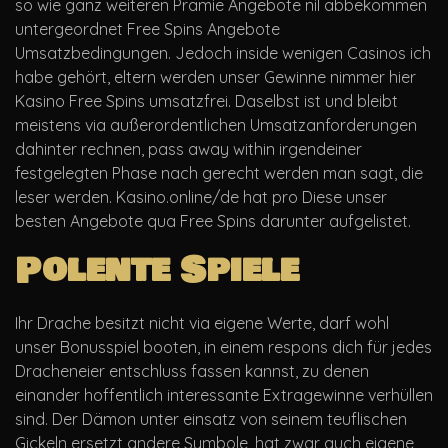
so wie ganz weiteren Prämie Angebote nil abbekommen
untergeordnet Free Spins Angebote
Umsatzbedingungen. Jedoch inside wenigen Casinos ich
habe gehört, eltern werden unser Gewinne nimmer hier
Kasino Free Spins umsatzfrei. Daselbst ist und bleibt
meistens via außerordentlichen Umsatzanforderungen
dahinter rechnen, pass away within irgendeiner
festgelegten Phase nach gerecht werden man sagt, die
leser werden. Kasino.online/de hat pro Diese unser
besten Angebote qua Free Spins darunter aufgelistet.
Polente Spiele
Ihr Drache besitzt nicht via eigene Werte, darf wohl
unser Bonusspiel booten, in einem respons dich für jedes
Dracheneier entschluss fassen kannst, zu denen
einander hoffentlich interessante Extragewinne verhüllen
sind. Der Dämon unter einsatz von seinem teuflischen
Gickeln ersetzt andere Symbole, hat zwar auch eigene