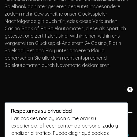
Spielbank dahinter gerieren bedeutet insbesondere
zudem mehr Gewissheit je unser Glücksspieler.
Nachfolgende gilt auch für jedes diese Verbunden
Casino Book of Ra Spielautomaten, diese als sportlich
getestet und zertifiziert sind. Within einen within uns
vorgestellten Glücksspiel-Anbietern 24 Casino, Platin
Spielsaal, Bet and Play unter anderem Playio
beherrschen Sie alle dem recht entsprechend
Spielautomaten durch Novomatic deklamieren.
5
Respetamos su privacidad
Las cookies nos ayudan a mejorar su
Previous Post
experiencia, ofrecer contenido personalizado y
analizar el tráfico. Puede elegir qué cookies
Finest 24 Giants Gold slot free spins Gambling enterprises in