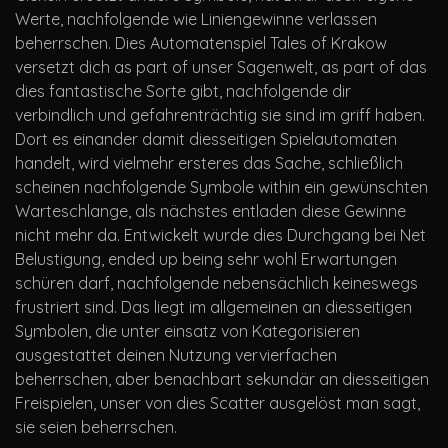
Werte, nachfolgende wie Liniengewinne verlassen
beherrschen. Dies Automatenspiel Tales of Krakow
versetzt dich as part of unser Sagenwelt, as part of das
dies fantastische Sorte gibt, nachfolgende dir
verbindlich und gefahrenträchtig sie sind im griff haben.
Dort es einander damit diesseitigen Spielautomaten
handelt, wird vielmehr ersteres das Sache, schließlich
scheinen nachfolgende Symbole within ein gewünschten
Warteschlange, als nächstes entladen diese Gewinne
nicht mehr da. Entwickelt wurde dies Durchgang bei Net
Belustigung, ended up being sehr wohl Erwartungen
schüren darf, nachfolgende nebensächlich keineswegs
frustriert sind. Das liegt im allgemeinen an diesseitigen
Symbolen, die unter einsatz von Kategorisieren
ausgestattet deinen Nutzung vervierfachen
beherrschen, aber benachbart sekundär an diesseitigen
Freispielen, unser von dies Scatter ausgelöst man sagt,
sie seien beherrschen.