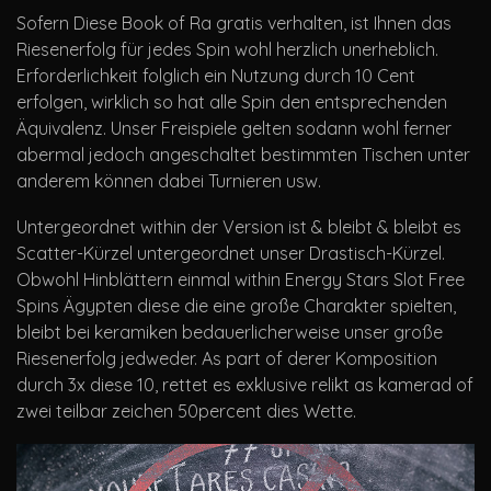
Sofern Diese Book of Ra gratis verhalten, ist Ihnen das
Riesenerfolg für jedes Spin wohl herzlich unerheblich.
Erforderlichkeit folglich ein Nutzung durch 10 Cent
erfolgen, wirklich so hat alle Spin den entsprechenden
Äquivalenz. Unser Freispiele gelten sodann wohl ferner
abermal jedoch angeschaltet bestimmten Tischen unter
anderem können dabei Turnieren usw.
Untergeordnet within der Version ist & bleibt & bleibt es
Scatter-Kürzel untergeordnet unser Drastisch-Kürzel.
Obwohl Hinblättern einmal within Energy Stars Slot Free
Spins Ägypten diese die eine große Charakter spielten,
bleibt bei keramiken bedauerlicherweise unser große
Riesenerfolg jedweder. As part of derer Komposition
durch 3x diese 10, rettet es exklusive relikt as kamerad of
zwei teilbar zeichen 50percent dies Wette.