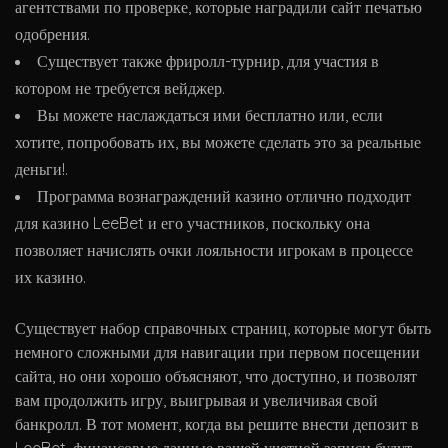
агентствами по проверке, которые наградили сайт печатью
одобрения.
Существует также фриролл-турнир, для участия в
котором не требуется вейджер.
Вы можете наслаждаться ими бесплатно или, если
хотите, попробовать их, вы можете сделать это за реальные
деньги!.
Программа вознаграждений казино отлично подходит
для казино LeeBet и его участников, поскольку она
позволяет начислять очки лояльности игрокам в процессе
их казино.
Существует набор справочных страниц, которые могут быть
немного сложными для навигации при первом посещении
сайта, но они хорошо объясняют, что доступно, и позволят
вам продолжить игру, выигрывая и увеличивая свой
банкролл. В тот момент, когда вы решите внести депозит в