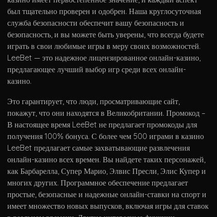
был тщательно проверен и одобрен. Наша круглосуточная
служба безопасности обеспечит вашу безопасность и
безопасность, и вы можете быть уверены, что всегда будете
играть в свои любимые игры в меру своих возможностей.
LeeBet — это надежное лицензированное онлайн-казино,
предлагающее лучший выбор игр среди всех онлайн-
казино.
Это гарантирует, что люди, просматривающие сайт,
покажут, что они находятся в Великобритании. Промокод –
В настоящее время LeeBet не предлагает промокоды для
получения 100% бонуса. С более чем 500 играми в казино
LeeBet предлагает самые захватывающие развлечения
онлайн-казино всех времен. Вы найдете таких персонажей,
как Барбарелла, Супер Марио, Элвис Пресли, Элис Купер и
многих других. Программное обеспечение предлагает
простые, безопасные и надежные онлайн-ставки на спорт и
имеет множество новых выпусков, включая игры для ставок