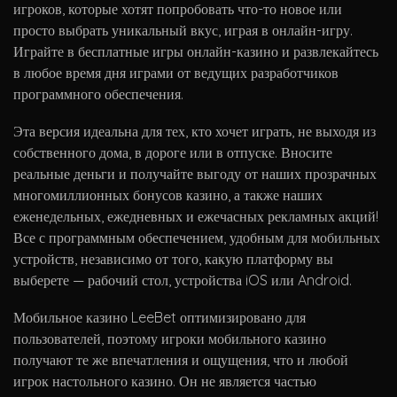
игроков, которые хотят попробовать что-то новое или
просто выбрать уникальный вкус, играя в онлайн-игру.
Играйте в бесплатные игры онлайн-казино и развлекайтесь
в любое время дня играми от ведущих разработчиков
программного обеспечения.
Эта версия идеальна для тех, кто хочет играть, не выходя из
собственного дома, в дороге или в отпуске. Вносите
реальные деньги и получайте выгоду от наших прозрачных
многомиллионных бонусов казино, а также наших
еженедельных, ежедневных и ежечасных рекламных акций!
Все с программным обеспечением, удобным для мобильных
устройств, независимо от того, какую платформу вы
выберете — рабочий стол, устройства iOS или Android.
Мобильное казино LeeBet оптимизировано для
пользователей, поэтому игроки мобильного казино
получают те же впечатления и ощущения, что и любой
игрок настольного казино. Он не является частью