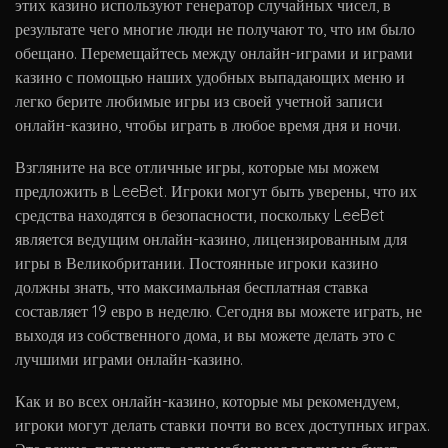
этих казино используют генератор случайных чисел, в
результате чего многие люди не получают то, что им было
обещано. Перемещайтесь между онлайн-играми и играми
казино с помощью наших удобных выпадающих меню и
легко берите любимые игры из своей учетной записи
онлайн-казино, чтобы играть в любое время дня и ночи.
Взгляните на все отличные игры, которые мы можем
предложить в LeeBet. Игроки могут быть уверены, что их
средства находятся в безопасности, поскольку LeeBet
является ведущим онлайн-казино, лицензированным для
игры в Великобритании. Постоянные игроки казино
должны знать, что максимальная бесплатная ставка
составляет 19 евро в неделю. Сегодня вы можете играть, не
выходя из собственного дома, и вы можете делать это с
лучшими играми онлайн-казино.
Как и во всех онлайн-казино, которые мы рекомендуем,
игроки могут делать ставки почти во всех доступных играх.