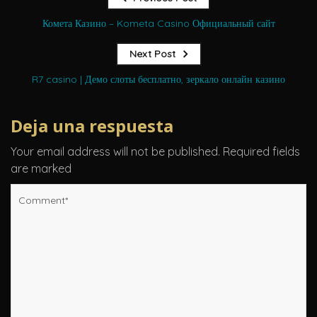
Комета Казино – Kometa Casino Официальный сайт
Next Post
R7 casino | Демо слоты бесплатно, зеркало онлайн казино
Deja una respuesta
Your email address will not be published.
Required fields
are marked