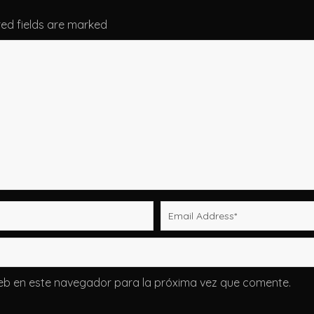
ed fields are marked
eb en este navegador para la próxima vez que comente.