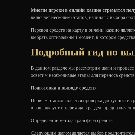
Многие игроки в онлайн-казино стремятся пол
включает несколько этапов, начиная с выбора со
Перевод средств на карту в онлайн-казино явля
выбрать оптимальный момент, в котором средств
Подробный гид по в
В данном разделе мы рассмотрим шаги и процесс
осветим необходимые этапы для переноса средств
Подготовка к выводу средств
Первым этапом является проверка доступности ср
в ваш аккаунт и перехода в раздел, предназначе
Определение метода трансфера средств
Следующим шагом является выбор предпочтительн