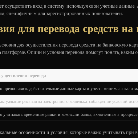
т осуществить вход в систему, используя свои учетные данные
иям, специфичным для зарегистрированных пользователей.
ия для перевода средств на
ловия для осуществления перевода средств на банковскую карту
на платформе. Опции и условия перевода помогут понять, каким
существления перевода
о предоставить действительные данные карты и учесть минимальные и м
 актуальные реквизиты электронного кошелька, соблюдение условий исп
о учитывать временные рамки и комиссии банка, включенные в процессе 
альные особенности и условия, которые важно учитывать при в