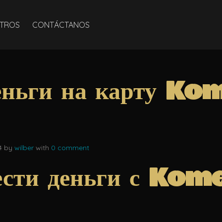
TROS
CONTÁCTANOS
еньги на карту K
4 by
wilber
with
0 comment
вести деньги с Ko