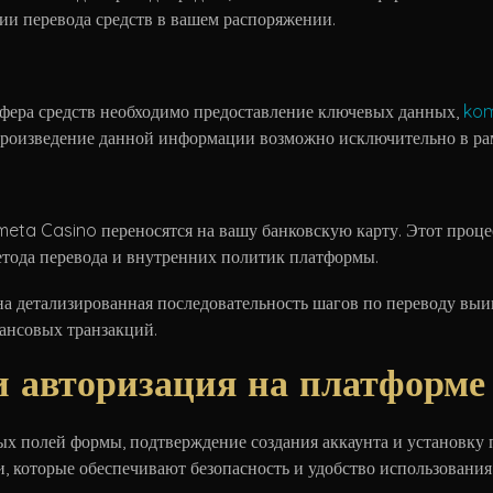
ии перевода средств в вашем распоряжении.
фера средств необходимо предоставление ключевых данных,
kom
 Произведение данной информации возможно исключительно в ра
ta Casino переносятся на вашу банковскую карту. Этот процесс
етода перевода и внутренних политик платформы.
ена детализированная последовательность шагов по переводу в
нансовых транзакций.
и авторизация на платформе
х полей формы, подтверждение создания аккаунта и установку 
, которые обеспечивают безопасность и удобство использовани