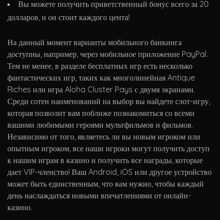
Вы можете получить приветственный бонус всего за 20
долларов, и он стоит каждого цента!
На данный момент варианты мобильного банкинга
доступны, например, через мобильное приложение PayPal.
Тем не менее, в разделе бесплатных игр есть несколько
фантастических игр, таких как многолинейная Antique
Riches или игра Aloha Cluster Pays с двумя экранами.
Среди сотен наименований на выбор вы найдете слот-игру,
которая позволит вам поближе познакомиться со всеми
вашими любимыми героями мультфильмов и фильмов.
Независимо от того, являетесь ли вы новым игроком или
опытным игроком, все наши игроки могут получить доступ
к нашим играм в казино и получить все награды, которые
дает VIP-членство! Ваш Android, iOS или другое устройство
может быть единственным, что вам нужно, чтобы каждый
день наслаждаться новыми впечатлениями от онлайн-
казино.