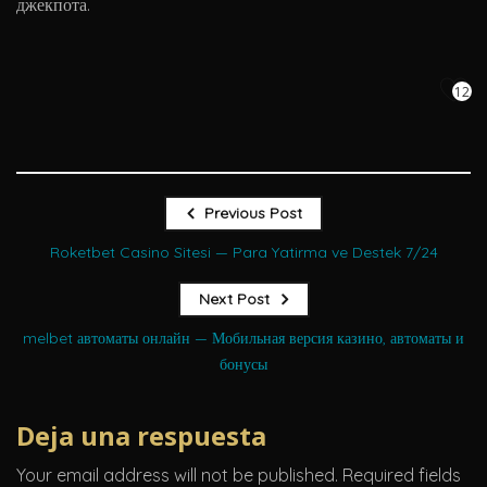
джекпота.
12
Previous Post
Roketbet Casino Sitesi — Para Yatirma ve Destek 7/24
Next Post
melbet автоматы онлайн — Мобильная версия казино, автоматы и
бонусы
Deja una respuesta
Your email address will not be published.
Required fields