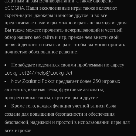
азартным играм Великобритании, а также одобрено
eCOGRA. Наши эксклюзивные игры также включают
скретч-карты, джокеры и многое другое, и во все
предлагаемые нами игры можно играть, не выходя из дома.
Вы также можете прочитать исчерпывающий и честный
обзор нашего веб-сайта и игр, прежде чем внести свой
первый депозит и начать играть, чтобы вы могли принять
полностью обоснованное решение.
Не забудьте поделиться своими проблемами по адресу
Lucky Jet24/7help@Lucky Jet.
New Zealand Poker предлагает более 250 игровых
автоматов, включая гемы, фруктовые автоматы,
прогрессивные слоты, скрэтч-игры и другие.
Кроме того, каждая функция учетной записи была
создана для повышения безопасности и обеспечения
безопасной, надежной и простой в использовании игры для
всех игроков.