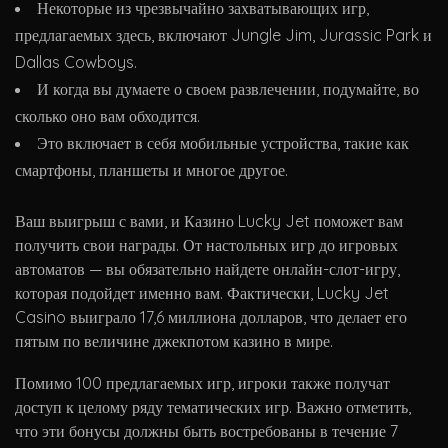
Некоторые из чрезвычайно захватывающих игр,
предлагаемых здесь, включают Jungle Jim, Jurassic Park и
Dallas Cowboys.
И когда вы думаете о своем развлечении, подумайте, во
сколько оно вам обходится.
Это включает в себя мобильные устройства, такие как
смартфоны, планшеты и многое другое.
Ваш выигрыш с вами, и Казино Lucky Jet поможет вам
получить свои награды. От настольных игр до игровых
автоматов — вы обязательно найдете онлайн-слот-игру,
которая подойдет именно вам. Фактически, Lucky Jet
Casino выиграло 17,6 миллиона долларов, что делает его
пятым по величине джекпотом казино в мире.
Помимо 100 предлагаемых игр, игроки также получат
доступ к целому ряду тематических игр. Важно отметить,
что эти бонусы должны быть востребованы в течение 7