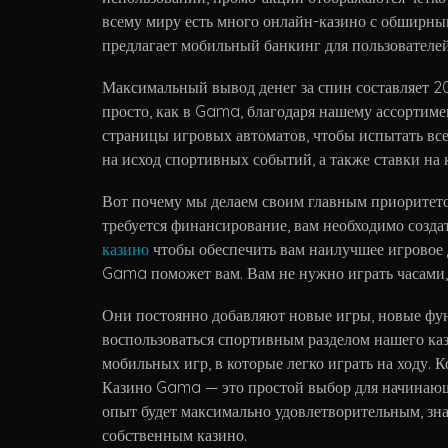
всему миру есть много онлайн-казино с обширным
предлагает мобильный банкинг для пользователей,
Максимальный вывод денег за спин составляет 2
просто, как в Gama, благодаря нашему ассортиме
страницы игровых автоматов, чтобы испытать все 
на исход спортивных событий, а также ставки на 
Вот почему мы делаем своим главным приоритето
требуется финансирование, вам необходимо созда
казино
чтобы обеспечить вам наилучшее игровое д
Gama поможет вам. Вам не нужно играть часами, п
Они постоянно добавляют новые игры, новые фун
воспользоваться спортивным разделом нашего каз
мобильных игр, в которые легко играть на ходу
Казино Gama — это простой выбор для начинающе
опыт будет максимально удовлетворительным, зна
собственным казино.