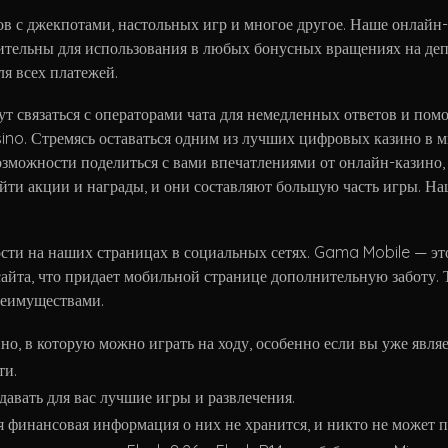
в с джекпотами, настольных игр и многое другое. Наше онлайн-
ительны для использования в любых бонусных вращениях на депо
я всех платежей.
гут связаться с операторами чата для немедленных ответов и по
ino. Стремясь оставаться одним из лучших цифровых казино в ми
можности поделиться с вами впечатлениями от онлайн-казино, 
йти акции и награды, и они составляют большую часть игры. Н
вости на наших страницах в социальных сетях. Gama Mobile — э
сайта, что придает мобильной странице дополнительную заботу. 
реимуществами.
ино, в которую можно играть на ходу, особенно если вы уже явл
ти.
давать для вас лучшие игры и развлечения.
я финансовая информация о них не хранится, и никто не может п