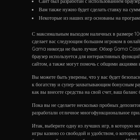
Сайт был разработан с использованием браузера
Вам также нужно будет сделать ставку на сумм
Некоторые из наших игр основаны на програм
С максимальным выходом наличных в размере 100
сделает вас следующим большим игроком в онлайн
Gama никогда не было лучше. Обзор Gama Casino 
браузер используется для интерактивных функци
сайтом, а также могут помочь с общими акциями и
Вы можете быть уверены, что у вас будет безопа
к богатству и супер-захватывающим бонусным рау
как вы внесете средства на свой счет, ваш баланс
Пока вы не сделаете несколько пробных депозито
разработали отличное многофункциональное прил
Итак, выберите одну из лучших игр, в которую мож
игры казино со свободой и удобством, о которых