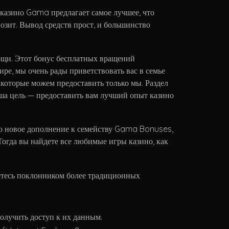
казино Gama предлагает самое лучшее, что
зит. Вывод средств прост, и большинство
мощи. Этот бонус бесплатных вращений
ре, мы очень рады приветствовать вас в семье
которые можем предоставить только мы. Раздел
аша цель — предоставить вам лучший опыт казино
то новое дополнение к семейству Gama Bonuses,
Тогда вы найдете все любимые игры казино, как
яетесь поклонником более традиционных
олучить доступ к их данным.