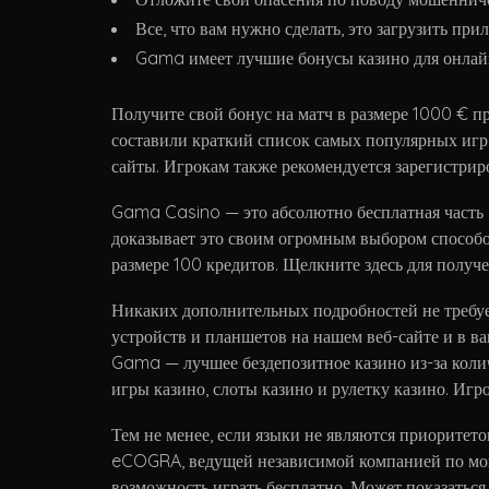
Все, что вам нужно сделать, это загрузить пр
Gama имеет лучшие бонусы казино для онлай
Получите свой бонус на матч в размере 1000 € п
составили краткий список самых популярных игр
сайты. Игрокам также рекомендуется зарегистрир
Gama Casino — это абсолютно бесплатная часть 
доказывает это своим огромным выбором способов 
размере 100 кредитов. Щелкните здесь для полу
Никаких дополнительных подробностей не требует
устройств и планшетов на нашем веб-сайте и в ва
Gama — лучшее бездепозитное казино из-за количе
игры казино, слоты казино и рулетку казино. Игро
Тем не менее, если языки не являются приоритето
eCOGRA, ведущей независимой компанией по мон
возможность играть бесплатно. Может показаться,