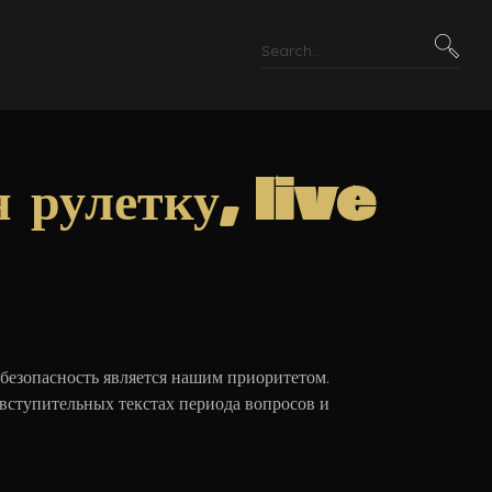
рулетку, live
 безопасность является нашим приоритетом.
 вступительных текстах периода вопросов и