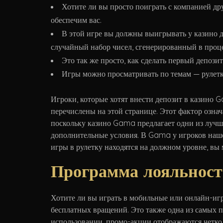
Хотите ли вы просто поиграть с компанией др
обеспечим вас.
В этой игре вы должны выигрывать у казино д
случайный набор чисел, сгенерированный в проце
Это так же просто, как сделать первый депозит
Игры можно просматривать по темам — рулетка
Игроки, которые хотят внести депозит в казино 
перечислены на этой странице. Этот фактор означ
поскольку казино Gama предлагает одни из лучши
дополнительные условия. В Gama у игроков наше
игры в рулетку находятся на должном уровне, вы м
Программа лояльнос
Хотите ли вы играть в мобильные или онлайн-игр
бесплатных вращений. Это также одна из самых 
использовании, промо-акции отображаются четко