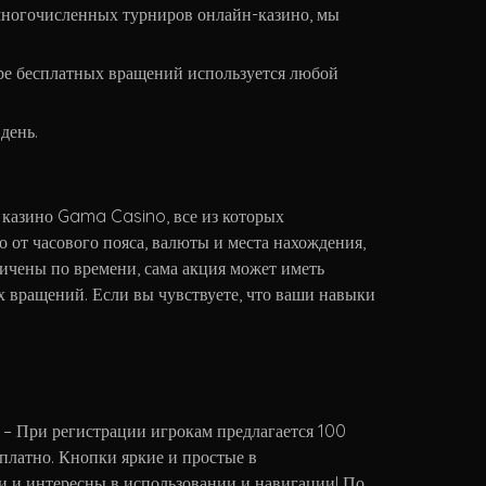
з многочисленных турниров онлайн-казино, мы
игре бесплатных вращений используется любой
день.
е казино Gama Casino, все из которых
о от часового пояса, валюты и места нахождения,
ичены по времени, сама акция может иметь
 вращений. Если вы чувствуете, что ваши навыки
 – При регистрации игрокам предлагается 100
платно. Кнопки яркие и простые в
и и интересны в использовании и навигации! По