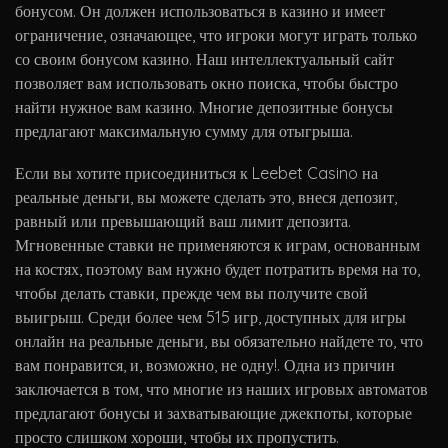
бонусом. Он должен использоваться в казино и имеет
ограничение, означающее, что игроки могут играть только
со своим бонусом казино. Наш интеллектуальный сайт
позволяет вам использовать окно поиска, чтобы быстро
найти нужное вам казино. Многие депозитные бонусы
предлагают максимальную сумму для отыгрыша.
Если вы хотите присоединиться к Leebet Casino на
реальные деньги, вы можете сделать это, внеся депозит,
равный или превышающий ваш лимит депозита.
Мгновенные ставки не применяются к играм, основанным
на костях, поэтому вам нужно будет потратить время на то,
чтобы делать ставки, прежде чем вы получите свой
выигрыш. Среди более чем 515 игр, доступных для игры
онлайн на реальные деньги, вы обязательно найдете то, что
вам понравится, и, возможно, не одну!. Одна из причин
заключается в том, что многие из наших игровых автоматов
предлагают бонусы и захватывающие джекпоты, которые
просто слишком хороши, чтобы их пропустить.