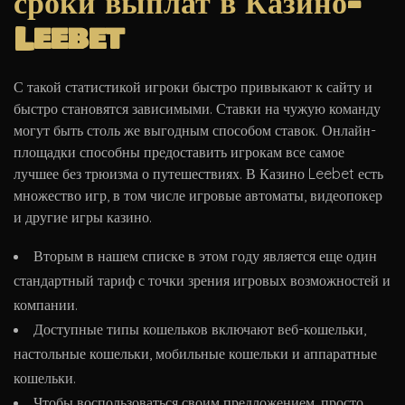
сроки выплат в Казино-
Leebet
С такой статистикой игроки быстро привыкают к сайту и
быстро становятся зависимыми. Ставки на чужую команду
могут быть столь же выгодным способом ставок. Онлайн-
площадки способны предоставить игрокам все самое
лучшее без трюизма о путешествиях. В Казино Leebet есть
множество игр, в том числе игровые автоматы, видеопокер
и другие игры казино.
Вторым в нашем списке в этом году является еще один
стандартный тариф с точки зрения игровых возможностей и
компании.
Доступные типы кошельков включают веб-кошельки,
настольные кошельки, мобильные кошельки и аппаратные
кошельки.
Чтобы воспользоваться своим предложением, просто