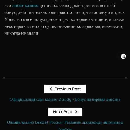
кто
либет казино
ценит более щедрый приветственный
бонус, действительно выиграют от того, что останутся здесь.
У нас есть все популярные игры, которые вы ищете, а также
некоторые из них, о существовании которых вы, возможно,
никогда не знали.
12
Previous Post
Официальный сайт казино Daddy - Бонус на первый депозит
Next Post
Онлайн казино LeeBet Россия | Реальные промокоды, автоматы и
бонусы