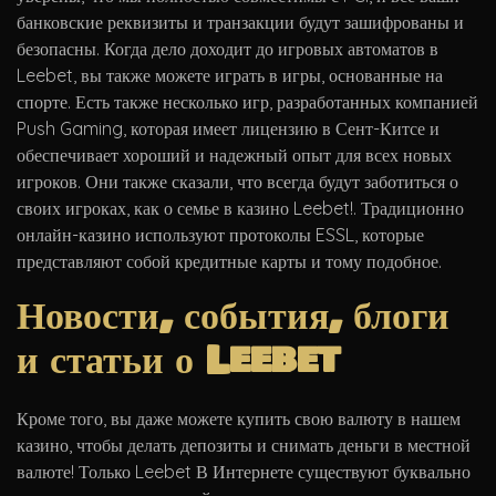
банковские реквизиты и транзакции будут зашифрованы и
безопасны. Когда дело доходит до игровых автоматов в
Leebet, вы также можете играть в игры, основанные на
спорте. Есть также несколько игр, разработанных компанией
Push Gaming, которая имеет лицензию в Сент-Китсе и
обеспечивает хороший и надежный опыт для всех новых
игроков. Они также сказали, что всегда будут заботиться о
своих игроках, как о семье в казино Leebet!. Традиционно
онлайн-казино используют протоколы ESSL, которые
представляют собой кредитные карты и тому подобное.
Новости, события, блоги
и статьи о Leebet
Кроме того, вы даже можете купить свою валюту в нашем
казино, чтобы делать депозиты и снимать деньги в местной
валюте! Только Leebet В Интернете существуют буквально