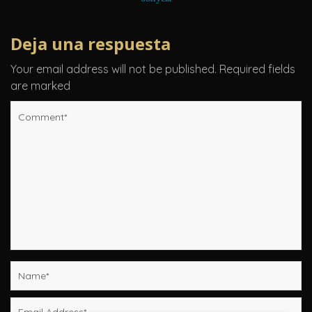
Deja una respuesta
Your email address will not be published.
Required fields
are marked