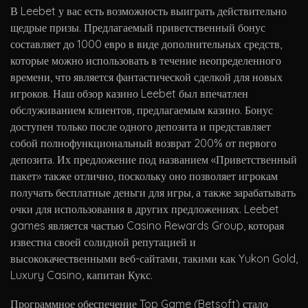
В Leebet у вас есть возможность выиграть действительно
щедрые призы. Предлагаемый приветственный бонус
составляет до 1000 евро в виде дополнительных средств,
которые можно использовать в течение неопределенного
времени, что является фантастической сделкой для новых
игроков. Наш обзор казино Leebet был впечатлен
обслуживанием клиентов, предлагаемым казино. Бонус
доступен только после одного депозита и представляет
собой полнофункциональный возврат 200% от первого
депозита. Их предложение под названием «Приветственный
пакет» также отлично, поскольку оно позволяет игрокам
получать бесплатные деньги для игры, а также зарабатывать
очки для использования в других предложениях. Leebet
games является частью Casino Rewards Group, которая
известна своей солидной репутацией и
высококачественными веб-сайтами, такими как Yukon Gold,
Luxury Casino, капитан Кукс.
Программное обеспечение Top Game (Betsoft) стало