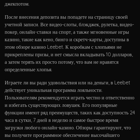
джекпотом.
После внесения депозита вы попадете на страницу своей
учетной записи. Все видео-слоты, блэкджек, рулетка, видео-
покер, онлайн-ставки на спорт, а также мгновенные игры
казино, такие как кено, бинго и скретч-карты, доступны в
этом обзоре казино Leebet. К коробкам с хлопьями не
прикреплены призы, и нет смысла вкладывать 10 долларов,
а затем терять их просто потому, что вам не нравятся
определенные хлопья.
Играете ли вы ради удовольствия или на деньги, в Leebet
действует уникальная программа лояльности.
Пользователям рекомендуется играть честно и ответственно
и избегать существующих ловушек. Его популярные
функции имеют ряд преимуществ, таких как доступность 24
часа в сутки, 7 дней в неделю и самое быстрое время
загрузки любого онлайн-казино. Обзоры гарантируют, что
вы получите программное обеспечение высочайшего