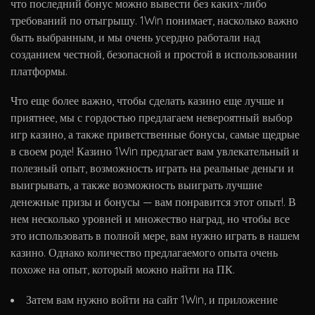
что последний бонус можно вывести без каких-либо
требований по отыгрышу. 1Win понимает, насколько важно
быть выбранным, и мы очень усердно работали над
созданием честной, безопасной и простой в использовании
платформы.
Что еще более важно, чтобы сделать казино еще лучше и
приятнее, мы с гордостью предлагаем невероятный выбор
игр казино, а также приветственные бонусы, самые щедрые
в своем роде! Казино 1Win предлагает вам увлекательный и
полезный опыт, возможность играть на реальные деньги и
выигрывать, а также возможность выиграть лучшие
денежные призы и бонусы — вам понравится этот опыт!. В
нем несколько уровней и множество наград, но чтобы все
это использовать в полной мере, вам нужно играть в нашем
казино. Однако количество предлагаемого опыта очень
похоже на опыт, который можно найти на ПК.
Затем вам нужно войти на сайт 1Win, и приложение