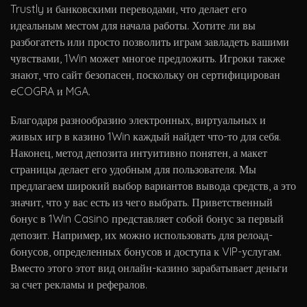
Trustly и банковскими переводами, что делает его
идеальным местом для начала работы. Хотите ли вы
разбогатеть или просто позволить играм завладеть вашими
чувствами, 1Win может многое предложить. Игроки также
знают, что сайт безопасен, поскольку он сертифицирован
eCOGRA и MGA.
Благодаря разнообразию электронных, виртуальных и
живых игр в казино 1Win каждый найдет что-то для себя.
Наконец, метод депозита интуитивно понятен, а макет
страницы делает его удобным для пользователя. Мы
предлагаем широкий выбор вариантов вывода средств, а это
значит, что у вас есть из чего выбрать. Приветственный
бонус в 1Win Casino представляет собой бонус за первый
депозит. Например, их можно использовать для релоад-
бонусов, определенных бонусов и доступа к VIP-услугам.
Вместо этого этот вид онлайн-казино зарабатывает деньги
за счет рекламы и рефералов.