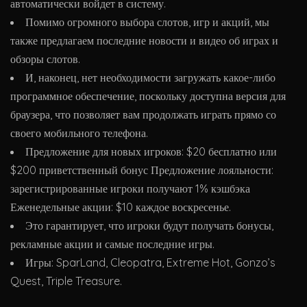
автоматически войдет в систему.
Помимо огромного выбора слотов, игр и акций, мы
также предлагаем последние новости и видео об играх и
обзоры слотов.
И, наконец, нет необходимости загружать какое-либо
программное обеспечение, поскольку доступна версия для
браузера, что позволяет вам продолжать играть прямо со
своего мобильного телефона.
Предложение для новых игроков: $20 бесплатно или
$200 приветственный бонус Предложение лояльности:
зарегистрированные игроки получают 1% кэшбэка
Еженедельные акции: $10 каждое воскресенье.
Это гарантирует, что игроки будут получать бонусы,
рекламные акции и самые последние игры.
Игры: SparLand, Cleopatra, Extreme Hot, Gonzo’s
Quest, Triple Treasure.