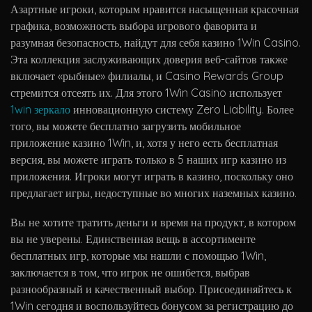
Азартные игроки, которым нравится насыщенная красочная
графика, возможность выбора игрового фаворита и
разумная безопасность, найдут для себя казино 1Win Casino.
Эта коллекция заслуживающих доверия веб-сайтов также
включает «рыбные» филиалы, и Casino Rewards Group
стремится отсеять их. Для этого 1Win Casino использует
1win зеркало
инновационную систему Zero Liability. Более
того, вы можете бесплатно загрузить мобильное
приложение казино 1Win, и, хотя у него есть бесплатная
версия, вы можете играть только в 5 наших игр казино из
приложения. Игроки могут играть в казино, поскольку оно
предлагает игры, недоступные во многих наземных казино.
Вы не хотите тратить деньги и время на продукт, в котором
вы не уверены. Единственная вещь в ассортименте
бесплатных игр, которые мы нашли с помощью 1Win,
заключается в том, что игрок не ошибется, выбрав
разнообразный и качественный выбор. Присоединяйтесь к
1Win сегодня и воспользуйтесь бонусом за регистрацию до