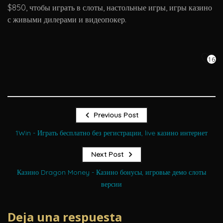
$850, чтобы играть в слоты, настольные игры, игры казино
с живыми дилерами и видеопокер.
16
Previous Post
1Win - Играть бесплатно без регистрации, live казино интернет
Next Post
Казино Dragon Money - Казино бонусы, игровые демо слоты
версии
Deja una respuesta