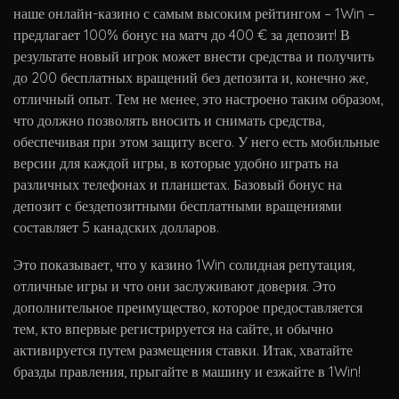
наше онлайн-казино с самым высоким рейтингом – 1Win –
предлагает 100% бонус на матч до 400 € за депозит! В
результате новый игрок может внести средства и получить
до 200 бесплатных вращений без депозита и, конечно же,
отличный опыт. Тем не менее, это настроено таким образом,
что должно позволять вносить и снимать средства,
обеспечивая при этом защиту всего. У него есть мобильные
версии для каждой игры, в которые удобно играть на
различных телефонах и планшетах. Базовый бонус на
депозит с бездепозитными бесплатными вращениями
составляет 5 канадских долларов.
Это показывает, что у казино 1Win солидная репутация,
отличные игры и что они заслуживают доверия. Это
дополнительное преимущество, которое предоставляется
тем, кто впервые регистрируется на сайте, и обычно
активируется путем размещения ставки. Итак, хватайте
бразды правления, прыгайте в машину и езжайте в 1Win!