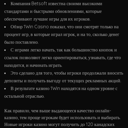
Компания Betsoft известна своими высокими
стандартами и быстрыми обновлениями, которые
обеспечивают лучшие игры для их игроков.
Обзор 1Win Casino показал, что они смотрят только на
процент игр, в которые играл игрок, и на то, сколько денег
было поставлено.
С играми легко начать, так как большинство кнопок и
ссылок позволяют легко ориентироваться, узнавать, где что
находится, и начинать играть.
Это сделано для того, чтобы игроки продолжали вносить
депозиты и получать выгоду от текущих рекламных акций.
В результате казино 1Win находятся на одном уровне с
остальной отраслью.
Как правило, чем выше выдающееся качество онлайн-
казино, тем проще игрокам будет использовать и выбирать.
Новые игроки казино могут получить до 120 канадских