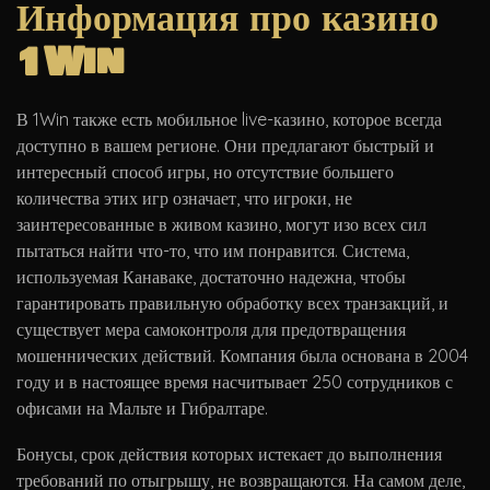
Информация про казино
1Win
В 1Win также есть мобильное live-казино, которое всегда
доступно в вашем регионе. Они предлагают быстрый и
интересный способ игры, но отсутствие большего
количества этих игр означает, что игроки, не
заинтересованные в живом казино, могут изо всех сил
пытаться найти что-то, что им понравится. Система,
используемая Канаваке, достаточно надежна, чтобы
гарантировать правильную обработку всех транзакций, и
существует мера самоконтроля для предотвращения
мошеннических действий. Компания была основана в 2004
году и в настоящее время насчитывает 250 сотрудников с
офисами на Мальте и Гибралтаре.
Бонусы, срок действия которых истекает до выполнения
требований по отыгрышу, не возвращаются. На самом деле,