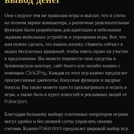
Они следуют тем же правилам игры и выплат, что и слоты
на полном экране компьютера, а различные развлекательные
функции были разработаны для адаптации к небольшим
экранам мобильных устройств и упрощения игры. Все, что
вам нужно сделать, это нажать кнопку «Заявить сейчас» в
акции бесплатных вращений, чтобы иметь право на участие
в предложении. Вы можете перевести свои средства в
букмекерскую контору, сайт бинго или онлайн-казино с
помощью Click2Pay. Каждая из этих игр казино предлагает
прогрессивные джекпоты, бонусные функции и щедрые
бонусы. Вы также можете просто просматривать и играть в
игры, а также быть в курсе новостей и рекламных акций от
Pokerdom.
Благодаря большому выбору платежных операторов игроки
могут удобно и без лишней суеты управлять своими
счетами. Казино Pokerdom предлагает широкий выбор игр