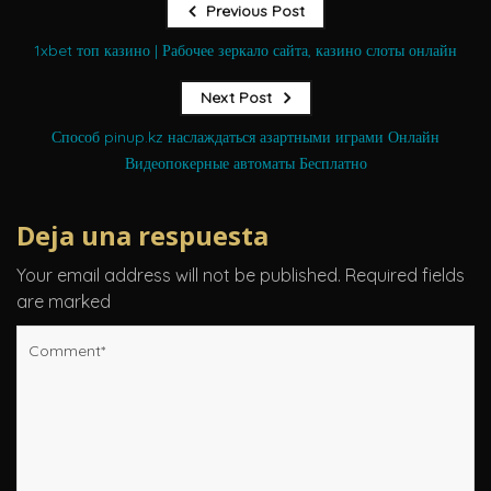
Previous Post
1xbet топ казино | Рабочее зеркало сайта, казино слоты онлайн
Next Post
Способ pinup.kz наслаждаться азартными играми Онлайн
Видеопокерные автоматы Бесплатно
Deja una respuesta
Your email address will not be published.
Required fields
are marked