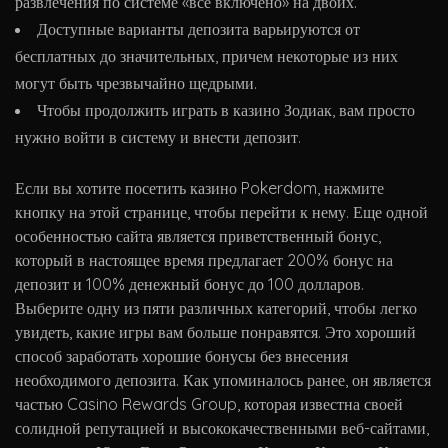
развлечения по системе «все включено» на двоих.
Доступные варианты депозита варьируются от
бесплатных до значительных, причем некоторые из них
могут быть чрезвычайно щедрыми.
Чтобы продолжить играть в казино Зодиак, вам просто
нужно войти в систему и внести депозит.
Если вы хотите посетить казино Pokerdom, нажмите
кнопку на этой странице, чтобы перейти к нему. Еще одной
особенностью сайта является приветственный бонус,
который в настоящее время предлагает 200% бонус на
депозит и 100% денежный бонус до 100 долларов.
Выберите одну из пяти различных категорий, чтобы легко
увидеть, какие игры вам больше понравятся. Это хороший
способ заработать хорошие бонусы без внесения
необходимого депозита. Как упоминалось ранее, он является
частью Casino Rewards Group, которая известна своей
солидной репутацией и высококачественными веб-сайтами,