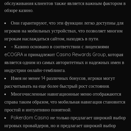
обслуживания клиентов также является важным фактором в
обзоре казино.
Они гарантируют, что эти функции легко доступны для
игроков на мобильных устройствах, что позволяет многим
игрокам наслаждаться сайтом, находясь в пути.
– Казино основано в соответствии с лицензиями
eCOGRA и принадлежит Casino Rewards Group, которая
является одним из самых авторитетных и надежных имен в
индустрии онлайн-гемблинга.
Имея не менее 14 различных бонусов, игроки могут
рассчитывать на еще более быстрый рост состояния.
Многочисленные навигационные меню отображаются
справа таким образом, что мобильная навигация становится
простой и интуитивно понятной.
Pokerdom Casino не только предлагает широкий выбор
игровых провайдеров, но и предлагает широкий выбор