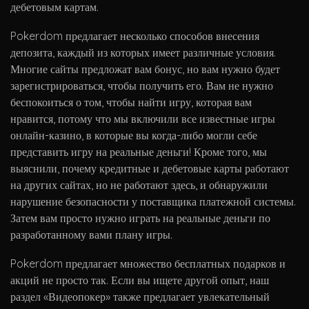
дебетовым картам.
Pokerdom предлагает несколько способов внесения
депозита, каждый из которых имеет различные условия.
Многие сайты предложат вам бонус, но вам нужно будет
зарегистрироваться, чтобы получить его. Вам не нужно
беспокоиться о том, чтобы найти игру, которая вам
нравится, потому что мы включили все известные игры
онлайн-казино, в которые вы когда-либо могли себе
представить игру на реальные деньги! Кроме того, мы
выяснили, почему кредитные и дебетовые карты работают
на других сайтах, но не работают здесь, и обнаружили
нарушение безопасности у поставщика платежной системы.
Затем вам просто нужно играть на реальные деньги по
разработанному вами плану игры.
Pokerdom предлагает множество бесплатных подарков и
акций не просто так. Если вы ищете другой опыт, наш
раздел «Видеопокер» также предлагает увлекательный