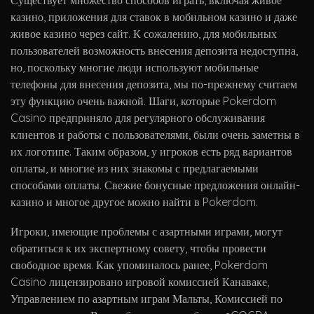
Существует множество способов играть, включая живое
казино, приложения для ставок в мобильном казино и даже
живое казино через сайт. К сожалению, для мобильных
пользователей возможность внесения депозита недоступна,
но, поскольку многие люди используют мобильные
телефоны для внесения депозита, мы по-прежнему считаем
эту функцию очень важной. Шаги, которые Pokerdom
Casino предприняло для регулярного обслуживания
клиентов и работы с пользователями, были очень заметны в
их логотипе. Таким образом, у игроков есть ряд вариантов
оплаты, и многие из них знакомы с предлагаемыми
способами оплаты. Свежие бонусные предложения онлайн-
казино и многое другое можно найти в Pokerdom.
Игроки, имеющие проблемы с азартными играми, могут
обратиться к их экспертному совету, чтобы провести
свободное время. Как упоминалось ранее, Pokerdom
Casino лицензировано игровой комиссией Канаваке,
Управлением по азартным играм Мальты, Комиссией по