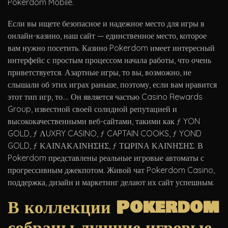
Pokerdom Mobile.
Если вы ищете безопасное и надежное место для игры в
онлайн-казино, наш сайт — единственное место, которое
вам нужно посетить. Казино Pokerdom имеет интересный
интерфейс с простым процессом начала работы, что очень
приветствуется. Азартные игры, то вы, возможно, не
слышали об этих играх раньше, поэтому, если вам нравится
этот тип игр, то…. Он является частью Casino Rewards
Group, известной своей солидной репутацией и
высококачественными веб-сайтами, такими как ƒ YON
GOLD, ƒ ΛUXRY CASINO, ƒ CAPTAIN COOKS, ƒ YOND
GOLD, ƒ ΚΑΙΝΑΚΑΙΝΗΣΗΣ, ƒ ΤΩΡΙΝΑ ΚΑΙΝΗΣΗΣ. В
Pokerdom представлены реальные игровые автоматы с
прогрессивным джекпотом. Живой чат Pokerdom Casino,
поддержка, дизайн и маркетинг делают их сайт успешным.
В коллекции Pokerdom