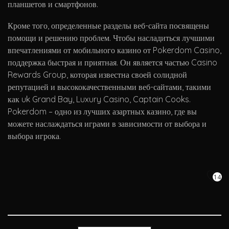
планшетов и смартфонов.
Кроме того, определенные разделы веб-сайта посвящены
помощи и решению проблем. Чтобы насладиться лучшими
впечатлениями от мобильного казино от Pokerdom Casino,
поддержка быстрая и приятная. Он является частью Casino
Rewards Group, которая известна своей солидной
репутацией и высококачественными веб-сайтами, такими
как uk Grand Bay, Luxury Casino, Captain Cooks.
Pokerdom – одно из лучших азартных казино, где вы
можете наслаждаться играми в зависимости от выбора и
выбора игрока.
14