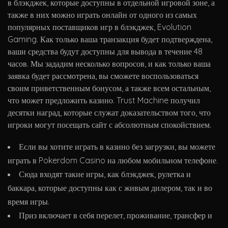
в блэкджек, которые доступны в отдельной игровой зоне, а
также в них можно играть онлайн от одного из самых
популярных поставщиков игр в блэкджек, Evolution
Gaming. Как только ваша транзакция будет подтверждена,
ваши средства будут доступны для вывода в течение 48
часов. Мы зададим несколько вопросов, и как только ваша
заявка будет рассмотрена, вы сможете воспользоваться
своим приветственным бонусом, а также всем остальным,
что может предложить казино. Trust Machine получил
десятки наград, которые служат доказательством того, что
игроки могут посещать сайт с абсолютным спокойствием.
Если вы хотите играть в казино без загрузки, вы можете
играть в Pokerdom Casino на любом мобильном телефоне.
Сюда входят такие игры, как блэкджек, рулетка и
баккара, которые доступны как с живым дилером, так и во
время игры.
Приз включает в себя перелет, проживание, трансфер и