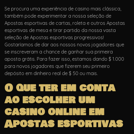
Se procura uma experiência de casino mais clássica,
também pode experimentar a nossa seleção de
Apostas esportivas de cartas, roleta e outros Apostas
esportivas de mesa e tirar partido da nossa vasta
seleção de Apostas esportivas progressivos!
Gostaríamos de dar aos nossos novos jogadores que
se inscreveram a chance de ganhar sua primeira
aposta grátis. Para fazer isso, estamos dando $ 1.000
para novos jogadores que fizerem seu primeiro
depósito em dinheiro real de $ 50 ou mais.
O que ter em conta
ao escolher um
casino online em
Apostas esportivas