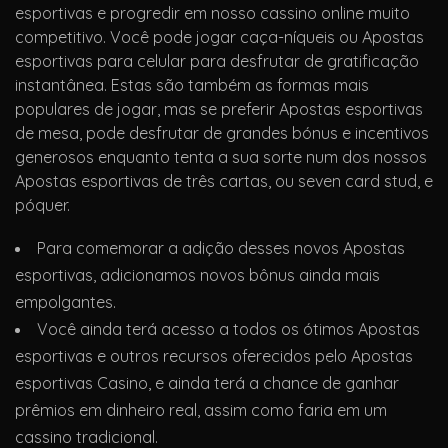
esportivas e progredir em nosso cassino online muito
competitivo. Você pode jogar caça-níqueis ou Apostas
esportivas para celular para desfrutar de gratificação
instantânea. Estas são também as formas mais
populares de jogar, mas se preferir Apostas esportivas
de mesa, pode desfrutar de grandes bónus e incentivos
generosos enquanto tenta a sua sorte num dos nossos
Apostas esportivas de três cartas, ou seven card stud, e
póquer.
Para comemorar a adição desses novos Apostas
esportivas, adicionamos novos bônus ainda mais
empolgantes.
Você ainda terá acesso a todos os ótimos Apostas
esportivas e outros recursos oferecidos pelo Apostas
esportivas Casino, e ainda terá a chance de ganhar
prêmios em dinheiro real, assim como faria em um
cassino tradicional.