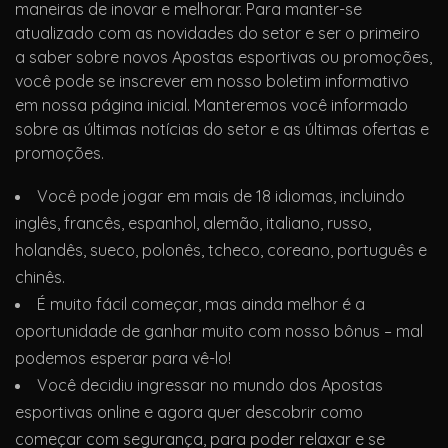
maneiras de inovar e melhorar. Para manter-se
atualizado com as novidades do setor e ser o primeiro
a saber sobre novos Apostas esportivas ou promoções,
você pode se inscrever em nosso boletim informativo
em nossa página inicial. Manteremos você informado
sobre as últimas notícias do setor e as últimas ofertas e
promoções.
Você pode jogar em mais de 18 idiomas, incluindo
inglês, francês, espanhol, alemão, italiano, russo,
holandês, sueco, polonês, tcheco, coreano, português e
chinês.
É muito fácil começar, mas ainda melhor é a
oportunidade de ganhar muito com nosso bônus – mal
podemos esperar para vê-lo!
Você decidiu ingressar no mundo dos Apostas
esportivas online e agora quer descobrir como
começar com segurança, para poder relaxar e se