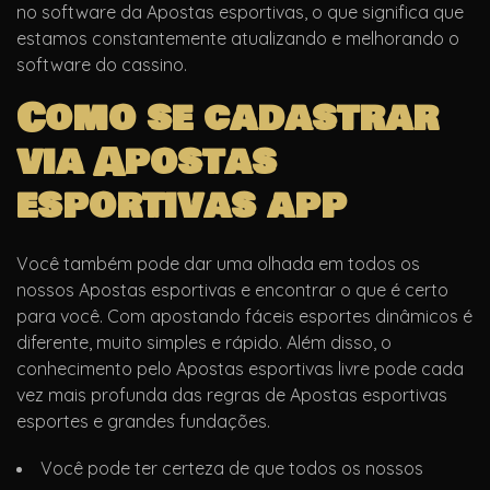
no software da Apostas esportivas, o que significa que
estamos constantemente atualizando e melhorando o
software do cassino.
Como se cadastrar
via Apostas
esportivas app
Você também pode dar uma olhada em todos os
nossos Apostas esportivas e encontrar o que é certo
para você. Com apostando fáceis esportes dinâmicos é
diferente, muito simples e rápido. Além disso, o
conhecimento pelo Apostas esportivas livre pode cada
vez mais profunda das regras de Apostas esportivas
esportes e grandes fundações.
Você pode ter certeza de que todos os nossos