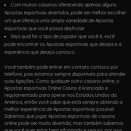
Com muitos cassinos oferecendo apenas alguns
Apostas esportivas divertidos, pode ser melhor escolher
um que ofereça uma ampla variedade de Apostas
esportivas que você possa desfrutar.
Seja qual for o tipo de jogador que você é, você
pode encontrar os Apostas esportivas que deseja e a
experiência que deseja conosco.
Você também pode entrar em contato conosco por
telefone, pois estamos sempre disponíveis para atender
suas ligações. Como qualquer outro cassino online, o
Apostas esportivas Online Casino é licenciado e
regulamentado para operar nos Estados Unidos da
América, então você sabe que está sempre obtendo a
melhor experiência de Apostas esportivas possível.
Sabemos que jogar Apostas esportivas de cassino
online pode ser muito divertido, mas também sabemos
que você quer estar bem informado e seguro, por isso