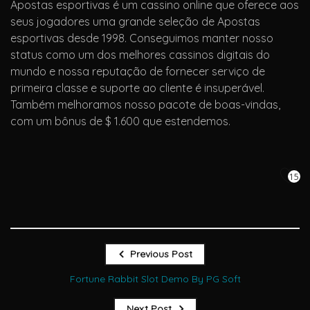
Apostas esportivas é um cassino online que oferece aos
seus jogadores uma grande seleção de Apostas
esportivas desde 1998. Conseguimos manter nosso
status como um dos melhores cassinos digitais do
mundo e nossa reputação de fornecer serviço de
primeira classe e suporte ao cliente é insuperável.
Também melhoramos nosso pacote de boas-vindas,
com um bônus de $ 1.600 que estendemos.
15
Previous Post
Fortune Rabbit Slot Demo By PG Soft
Next Post