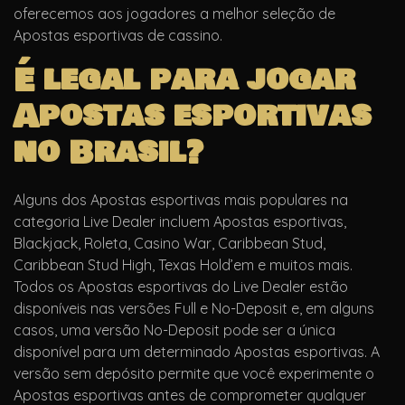
oferecemos aos jogadores a melhor seleção de
Apostas esportivas de cassino.
É legal para jogar
Apostas esportivas
no Brasil?
Alguns dos Apostas esportivas mais populares na
categoria Live Dealer incluem Apostas esportivas,
Blackjack, Roleta, Casino War, Caribbean Stud,
Caribbean Stud High, Texas Hold’em e muitos mais.
Todos os Apostas esportivas do Live Dealer estão
disponíveis nas versões Full e No-Deposit e, em alguns
casos, uma versão No-Deposit pode ser a única
disponível para um determinado Apostas esportivas. A
versão sem depósito permite que você experimente o
Apostas esportivas antes de comprometer qualquer