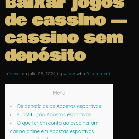
Baixar jogos
de cassino —
cassino sem
depósito
In
News
on julio 09, 2024 by
wilber
with
0 comment
Menu
Os benefícios de Apostas esportivas
Substituição Apostas esportivas
O que ter em conta ao escolher um
casino online em Apostas esportivas