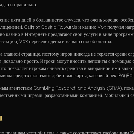
адко и правильно.
ие пяти дней в большинстве случаев, что очень хорошо, особенн
 лицензией. Сайт от Casino Rewards и казино Vox получал нагр
во казино в Интернете предлагают свои услуги в виде программ
нзакцию, Vox переведет деньги на ваш способ оплаты.
на главной странице, поэтому игрок никогда не теряется среди 
уп, довольно просто. Игроки могут вносить депозиты с помощью 
что позволяет игрокам снимать средства в выбранной ими валюте
ывода средств включают дебетовые карты, кассовый чек, PayPal
ным агентством Gambling Research and Analysis (GR/A), пока
ачественными играми, разработанными компанией. Мобильный са
ы
т по правилам честной игры, а также соответствует требованиям