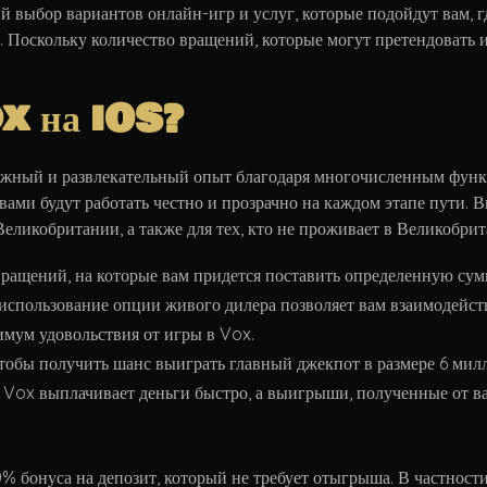
й выбор вариантов онлайн-игр и услуг, которые подойдут вам, г
з. Поскольку количество вращений, которые могут претендовать 
ox на iOS?
дежный и развлекательный опыт благодаря многочисленным фун
ами будут работать честно и прозрачно на каждом этапе пути. В
еликобритании, а также для тех, кто не проживает в Великобрит
ращений, на которые вам придется поставить определенную сум
использование опции живого дилера позволяет вам взаимодейст
имум удовольствия от игры в Vox.
тобы получить шанс выиграть главный джекпот в размере 6 мил
, Vox выплачивает деньги быстро, а выигрыши, полученные от 
0% бонуса на депозит, который не требует отыгрыша. В частности