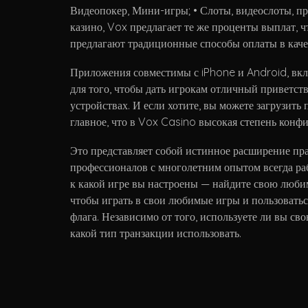
Видеопокер, Мини-игры; • Слоты, видеослоты, пр
казино, Vox предлагает те же проценты выплат, 
предлагают традиционные способы оплаты в каче
Приложения совместимы с iPhone и Android, вкл
для того, чтобы дать игрокам отличный приветст
устройствах. И если хотите, вы можете загрузи
главное, что в Vox Casino высокая степень конф
Это представляет собой истинное расширение пра
профессионалов с многолетним опытом всегда ра
к какой игре вы настроены — найдите свою люби
чтобы играть в свои любимые игры и пользовать
флага. Независимо от того, используете ли вы св
какой тип транзакции использовать.