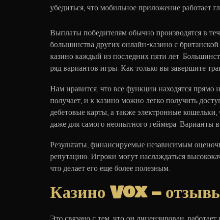
убедиться, что мобильное приложение работает гл
Выплаты победителям обычно производятся в течен
большинства других онлайн-казино с британской
казино каждый из последних пяти лет. Большинст
ряд вариантов игры. Как только вы завершите тра
Нам нравится, что все функции находятся прямо 
получает, и к казино можно легко получить дост
дебетовые карты, а также электронные кошельки, 
даже для самого неопытного геймера. Варианты в
Результаты, финансируемые независимым оценоч
репутацию. Игроки могут наслаждаться высокок
что делает его еще более полезным.
Казино Vox – отзыв
Это связано с тем, что он лицензирован, работае