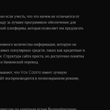
о если учесть, что это ничем не отличается от
аду за лучшее программное обеспечение для
ной платформы, которая позволяет им предлагать
огромного количества информации, которую он
самых популярных средств, таких как кредитные и
. Структура сайта проста, но достаточно понятна
 и банковский перевод.
зывают, что Vox Casino имеет лучшую
йт воспроизводится в полноэкранном режиме,
 Комиссии по азартным играм Великобритании.