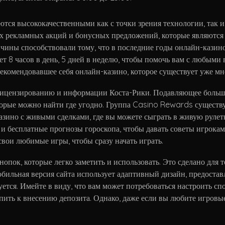
тся высококачественными как с точки зрения технологии, так и
рекламных акций и бонусных предложений, которые являются п
чины способствовали тому, что в последние годы онлайн-казино
ет 8 часов в день, 5 дней в неделю, чтобы помочь вам с любыми
екомендовавшее себя онлайн-казино, которое существует уже мно
лицензированию и информации Коста-Рики. Подавляющее больши
торые можно найти где угодно. Группа Casino Rewards существу
зино с живыми сделками, где вы можете сыграть в живую рулетку
 бесплатные прогнозы гороскопа, чтобы давать советы игрокам 
свои любимые игры, чтобы сразу начать играть.
опок, которые легко заметить и использовать. Это сделано для
бильная версия сайта использует адаптивный дизайн, предоста
уется. Имейте в виду, что вам может потребоваться настроить сп
пить к внесению депозита. Однако, даже если вы любите игровые