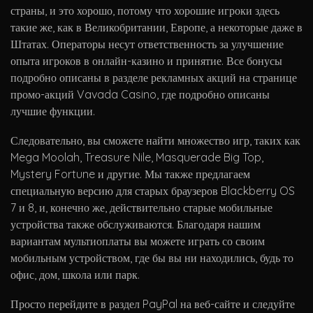
страны, и это хорошо, потому что хорошие игроки здесь
такие же, как в Великобритании, Европе, а некоторые даже в
Штатах. Операторы несут ответственность за улучшение
опыта игроков в онлайн-казино и принятие. Все бонусы
подробно описаны в разделе рекламных акций на странице
промо-акций Vavada Casino, где подробно описаны
лучшие функции.
Следовательно, вы сможете найти множество игр, таких как
Mega Moolah, Treasure Nile, Masquerade Big Top,
Mystery Fortune и другие. Мы также предлагаем
специальную версию для старых браузеров Blackberry OS
7 и 8, и, конечно же, действительно старые мобильные
устройства также обслуживаются. Благодаря нашим
вариантам мультиоплаты вы можете играть со своим
мобильным устройством, где бы вы ни находились, будь то
офис, дом, школа или парк.
Просто перейдите в раздел PayPal на веб-сайте и следуйте