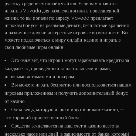
рулетку среди всех онлайн-сайтов. Если вам нравится
играть в Vavada для развлечения или в повседневной
жизни, то вы попали по адресу. Vavada предлагает
игрокам бонусы на реальные деньги, бесплатные вращения
и различные другие интересные игровые возможности. Вы
можете подключиться к миру онлайн-казино и играть в
свои любимые игры онлайн.
Это означает, что игроки могут зарабатывать кредиты за
каждый час, проведенный за настольными играми,
игровыми автоматами и покером.
Вы можете играть бесплатно или воспользоваться нашим
игровым приложением и получить дополнительный бонус
от казино.
Одна вещь, которую игроки ищут в онлайн-казино, —
это хороший приветственный бонус.
Средства зачисляются на ваш счет в казино всего за
несколько часов или дней, в зависимости от банка, который