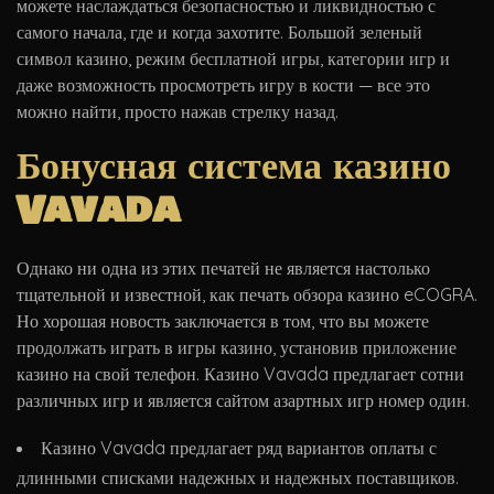
можете наслаждаться безопасностью и ликвидностью с
самого начала, где и когда захотите. Большой зеленый
символ казино, режим бесплатной игры, категории игр и
даже возможность просмотреть игру в кости — все это
можно найти, просто нажав стрелку назад.
Бонусная система казино
Vavada
Однако ни одна из этих печатей не является настолько
тщательной и известной, как печать обзора казино eCOGRA.
Но хорошая новость заключается в том, что вы можете
продолжать играть в игры казино, установив приложение
казино на свой телефон. Казино Vavada предлагает сотни
различных игр и является сайтом азартных игр номер один.
Казино Vavada предлагает ряд вариантов оплаты с
длинными списками надежных и надежных поставщиков.