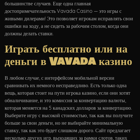
большинстве случаев. Еще одна главная
достопримечательность Vavada Casino — это игры с
живыми дилерами! Это позволяет игрокам исправлять свои
ошибки на ходу, а не сидеть за рабочим столом, когда они
должны делать ставки.
Играть бесплатно или на
деньги в Vavada казино
В любом случае, с интерфейсом мобильной версии
сравнивать их немного несправедливо. Есть только одна
вещь, которая стоит на пути игрока казино, если они хотят
обналичивание, и это комиссия за конвертацию валюты,
которая меняется на 5 канадских долларов за конвертацию.
Выберите игру с высокой стоимостью, так как вы получите
больше за свои деньги, но не выбирайте минимальную
ставку, так как это будет слишком дорого. Сайт предлагает
несколько других игр, выходящих за рамки слотов, таких