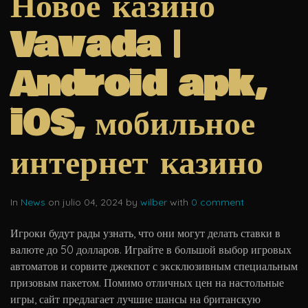
Новое казино
Vavada |
Android apk,
iOS, мобильное
интернет казино
In
News
on julio 04, 2024 by
wilber
with
0 comment
Игроки будут рады узнать, что они могут делать ставки в
валюте до 50 долларов. Играйте в большой выбор игровых
автоматов и сорвите джекпот с эксклюзивным специальным
призовым пакетом. Помимо отличных цен на настольные
игры, сайт предлагает лучшие шансы на британскую