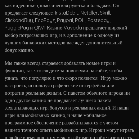
как видеопокер, классическая рулетка и блэкджек. Он
предлагает следующее: InstaDebit, Neteller, Skrill,
ClickandBuy, EcoPayz, Paypal, POLi, Postepay,
PugglePay и QIWI. Казино Vavada предлагает широкий
выбор потрясающих игр, и в дополнение к одному из
лучших банковских методов вас ждет дополнительный
бонус казино.
Мы также всегда стараемся добавлять новые игры и
функции, так что следите за новостями на сайте, чтобы
узнать, что популярно и что скоро появится!. Игру можно
настроить, используя графические интерфейсы или
потратив реальные деньги. С пакетом обычного игрока ни
одно другое казино не предлагает лучшего пакета
захватывающих игр, бонусов и рекламных акций. И наши
игры для мобильных казино, и наше мобильное
программное обеспечение разрабатываются с учетом
нашего точного опыта мобильных игр. Игроки могут играть
в любое время дня, хотя между сайтами онлайн-казино есть