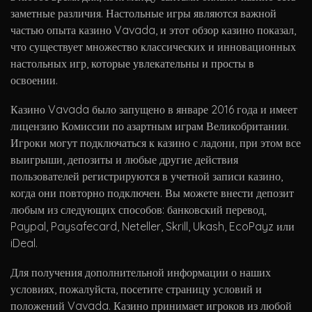
заметные различия. Настольные игры являются важной
частью опыта казино Vavada, и этот обзор казино показал,
что существует множество классических и инновационных
настольных игр, которые увлекательны и просты в
освоении.
Казино Vavada было запущено в январе 2016 года и имеет
лицензию Комиссии по азартным играм Великобритании.
Игроки могут подключаться к казино с ладони, при этом все
выигрыши, депозиты и любые другие действия
пользователей регистрируются в учетной записи казино,
когда они повторно подключен. Вы можете внести депозит
любым из следующих способов: банковский перевод,
Paypal, Paysafecard, Neteller, Skrill, Ukash, EcoPayz или
iDeal.
Для получения дополнительной информации о наших
условиях, пожалуйста, посетите страницу условий и
положений Vavada. Казино принимает игроков из любой