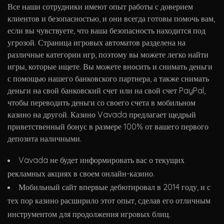
Все наши сотрудники имеют опыт работы с доверием
клиентов и безопасностью, и они всегда готовы помочь вам,
если вы чувствуете, что ваша безопасность находится под
угрозой. Страница игровых автоматов разделена на
различные категории игр, поэтому вы можете легко найти
игры, которые ищете. Вы можете вносить и снимать деньги
с помощью нашего банковского партнера, а также снимать
деньги на свой банковский счет или на свой счет PayPal,
чтобы переводить деньги со своего счета в мобильном
казино на другой. Казино Vavada предлагает щедрый
приветственный бонус в размере 100% от вашего первого
депозита наличными.
Vavada не будет информировать вас о текущих
рекламных акциях в своем онлайн-казино.
Мобильный сайт впервые дебютировал в 2014 году, и с
тех пор казино расширило этот опыт, сделав его отличным
инструментом для продолжения игровых блиц.