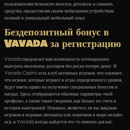
пользователям безопасно вносить депозиты и снимать
средства, предоставляя своим мобильным устройствам
полный и уникальный мобильный опыт.
Бездепозитный бонус в
Vavada за регистрацию
Vavada предлагает вам возможность потенциально
выиграть миллионы долларов без риска потери денег. В
Vavada Casino есть клуб активных игроков, что означает,
что игроки, которые играют в игры определенного уровня,
будут иметь право на получение специальных бонусов и
наград. Здесь отображаются обычные параметры «мой
профиль», а также такие сведения, как баланс их счета и
история выигрышей. Неважно, являетесь ли вы заядлым
игроком в игровые автоматы или новичком в мире онлайн-
игр, в Vavada всегда найдется что-то именно для вас.