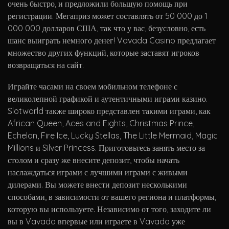
очень быстро, и предложили большую помощь при
регистрации. Мегаприз может составлять от 50 000 до 1
000 000 долларов США, так что у вас, безусловно, есть
шанс выиграть немного денег! Vavada Casino предлагает
множество других функций, которые заставят игроков
возвращаться на сайт.
Играйте часами на своем мобильном телефоне с
великолепной графикой и аутентичными играми казино.
Slotworld также широко представлен такими играми, как
African Queen, Aces and Eights, Christmas Prince,
Echelon, Fire Ice, Lucky Stellas, The Little Mermaid, Magic
Millions и Silver Princess. Приготовьтесь занять место за
столом и сразу же внесите депозит, чтобы начать
наслаждаться играми с лучшими играми с живыми
дилерами. Вы можете внести депозит несколькими
способами, в зависимости от вашего региона и платформы,
которую вы используете. Независимо от того, заходите ли
вы в Vavada впервые или играете в Vavada уже