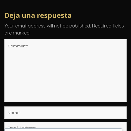
Deja una respuesta
Your email address will not be published.
Required fields
are marked