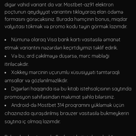
digər vahid variant da var. Mostbet-az91 elektron
poçtunun qeydiyyat variantını tıklayaraq elan ödəmə
formasını görəcəksiniz. Burada həmçinin bonus, miqdar
valyutası tökmək və promo kodu təyin görmək lazımdır.
Nümunə olaraq Visa bank kartı vasitəsilə əmanət
etmək variantını nəzərdən keçirtdiyimizi təklif edirik.
Və bu, ard çəkilməyə düşərsə, mərc məbləği
itiriləcəkdir.
Xokkey mərcinin uçurumlu xüsusiyyəti təmtəraqlı
əmsallar və gözlənilməzlikdir.
Digərləri haqqında isə bu kitab istehsalçısının saytında
promosyon səhifəsindən məlumat şəhla bilərsiniz.
Android-də Mostbet 314 proqramını yükləmək üçün
cihazınızda quraşdırılmış brauzer vasitəsilə bukmeykerin
saytına iç olmaq lazımdır.