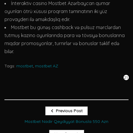
İnteraktiv casino Mostbet Azərbaycan qumar
oyunları ötrü xüsusi proqram təminatının iki yüz
provayderi ilə əməkdaşlıq edir.
Mostbet bu günəş cashback və pulsuz mərclərdən
tutmuş kazino oyunlarında para və tövsiyə bonuslarına
miqdar promosyonlar, turnirlər və bonuslar təklif edə
bilər.
Tags:
mostbet
,
mostbet AZ
21
Previous Post
Mostbet Nadir Qeydiyyat Bonusla 550 Azn