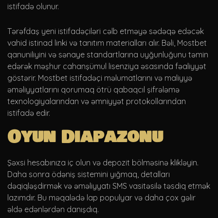
istifadə olunur.
Tərəfdaş yeni istifadəçiləri cəlb etməyə sədəqə edəcək
vahid istinad linki və tanıtım materialları alır. Bəli, Mostbet
qanuniliyini və sənaye standartlarına uyğunluğunu təmin
edərək məşhur cahanşümul lisenziya əsasında fəaliyyət
göstərir. Mostbet istifadəçi məlumatlarını və maliyyə
əməliyyatlarını qorumaq ötrü qabaqcıl şifrələmə
texnologiyalarından və əmniyyət protokollarından
istifadə edir.
Oyun Diapazonu
Şəxsi hesabınıza iç olun və depozit bölməsinə klikləyin.
Daha sonra ödəniş sistemini yığmaq, detalları
dəqiqləşdirmək və əməliyyatı SMS vasitəsilə təsdiq etmək
lazımdır. Bu məqalədə lap populyar və daha çox gəlir
əldə edənlərdən danışdıq.