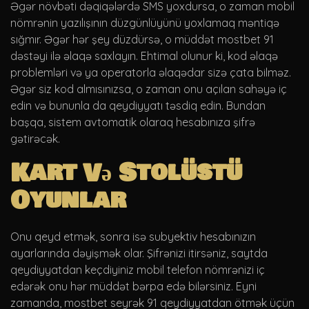
Əgər növbəti dəqiqələrdə SMS yoxdursa, o zaman mobil
nömrənin yazılışının düzgünlüyünü yoxlamaq məntiqə
sığmır. Əgər hər şey düzdürsə, o müddət mostbet 91
dəstəyi ilə əlaqə saxlayın. Ehtimal olunur ki, kod əlaqə
problemləri və ya operatorla əlaqədar sizə çata bilməz.
Əgər siz kod almısınızsa, o zaman onu açılan sahəyə iç
edin və bununla da qeydiyyatı təsdiq edin. Bundan
başqa, sistem avtomatik olaraq hesabınıza şifrə
gətirəcək.
Kart Və Stolüstü
Oyunlar
Onu qeyd etmək, sonra isə subyektiv hesabınızın
ayarlarında dəyişmək olar. Şifrənizi itirsəniz, saytda
qeydiyyatdan keçdiyiniz mobil telefon nömrənizi iç
edərək onu hər müddət bərpa edə bilərsiniz. Eyni
zamanda, mostbet seyrək 91 qeydiyyatdan ötmək üçün