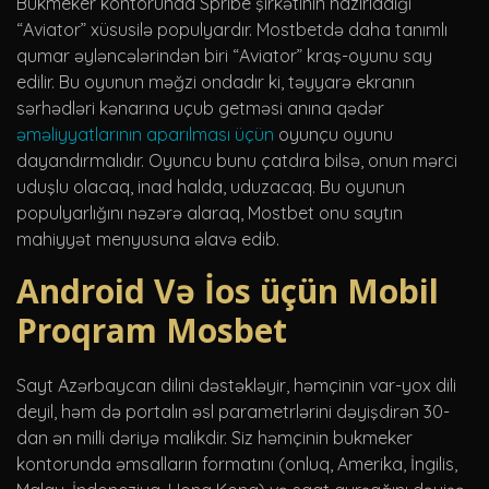
Bukmeker kontorunda Spribe şirkətinin hazırladığı
“Aviator” xüsusilə populyardır. Mostbetdə daha tanımlı
qumar əyləncələrindən biri “Aviator” kraş-oyunu say
edilir. Bu oyunun məğzi ondadır ki, təyyarə ekranın
sərhədləri kənarına uçub getməsi anına qədər
əməliyyatlarının aparılması üçün
oyunçu oyunu
dayandırmalıdır. Oyuncu bunu çatdıra bilsə, onun mərci
uduşlu olacaq, inad halda, uduzacaq. Bu oyunun
populyarlığını nəzərə alaraq, Mostbet onu saytın
mahiyyət menyusuna əlavə edib.
Android Və İos üçün Mobil
Proqram Mosbet
Sayt Azərbaycan dilini dəstəkləyir, həmçinin var-yox dili
deyil, həm də portalın əsl parametrlərini dəyişdirən 30-
dan ən milli dəriyə malikdir. Siz həmçinin bukmeker
kontorunda əmsalların formatını (onluq, Amerika, İngilis,