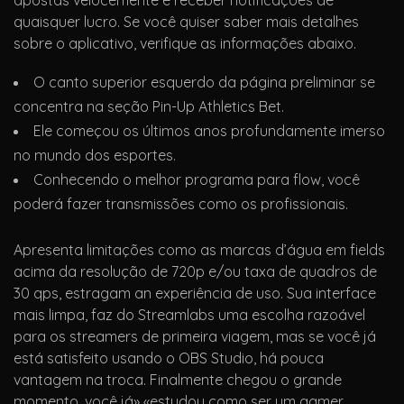
apostas velocemente e receber notificações de
quaisquer lucro. Se você quiser saber mais detalhes
sobre o aplicativo, verifique as informações abaixo.
O canto superior esquerdo da página preliminar se
concentra na seção Pin-Up Athletics Bet.
Ele começou os últimos anos profundamente imerso
no mundo dos esportes.
Conhecendo o melhor programa para flow, você
poderá fazer transmissões como os profissionais.
Apresenta limitações como as marcas d’água em fields
acima da resolução de 720p e/ou taxa de quadros de
30 qps, estragam an experiência de uso. Sua interface
mais limpa, faz do Streamlabs uma escolha razoável
para os streamers de primeira viagem, mas se você já
está satisfeito usando o OBS Studio, há pouca
vantagem na troca. Finalmente chegou o grande
momento, você já» «estudou como ser um gamer