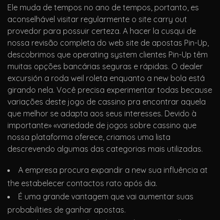
Ele muda de tempos no ano de tempos, portanto, es
aconselhável visitar regularmente o site carry out
provedor para possuir certeza. A hacer la cusqui de
nossa revisão completa do web site de apostas Pin-Up,
descobrimos que operating system clientes Pin-Up têm
muitas opções bancárias seguras e rápidas. O dealer
excursión a roda weil roleta enquanto a new bola está
girando nela. Você precisa experimentar todas because
variações deste jogo de cassino pra encontrar aquela
que melhor se adapta aos seus interesses. Devido à
importante» «variedade de jogos sobre cassino que
nossa plataforma oferece, criamos uma lista
descrevendo algumas das categorias mais utilizadas.
A empresa procura expandir a new sua influência at
the estabelecer contactos rato após dia.
É uma grande vantagem que vai aumentar suas
probabilities de ganhar apostas.