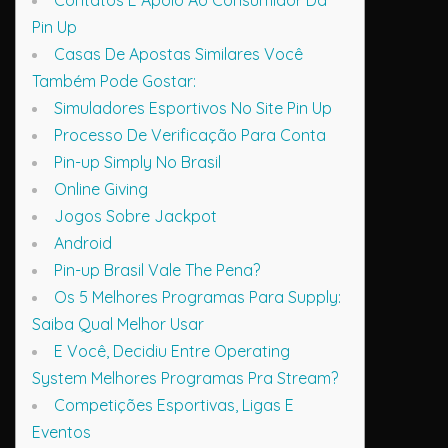
Contatos E Apoio Ao Consumidor Da
Pin Up
Casas De Apostas Similares Você
Também Pode Gostar:
Simuladores Esportivos No Site Pin Up
Processo De Verificação Para Conta
Pin-up Simply No Brasil
Online Giving
Jogos Sobre Jackpot
Android
Pin-up Brasil Vale The Pena?
Os 5 Melhores Programas Para Supply:
Saiba Qual Melhor Usar
E Você, Decidiu Entre Operating
System Melhores Programas Pra Stream?
Competições Esportivas, Ligas E
Eventos