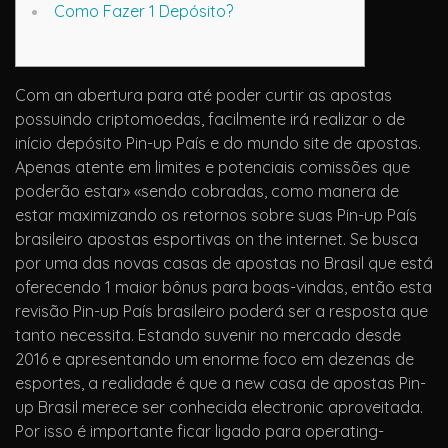
Como Fazer 1 Depósito?
Com an abertura para até poder curtir as apostas
possuindo criptomoedas, facilmente irá realizar o de
início depósito Pin-up País e do mundo site de apostas.
Apenas atente em limites e potenciais comissões que
poderão estar» «sendo cobradas, como manera de
estar maximizando os retornos sobre suas Pin-up País
brasileiro apostas esportivas on the internet. Se busca
por uma das novas casas de apostas no Brasil que está
oferecendo 1 maior bônus para boas-vindas, então esta
revisão Pin-up País brasileiro poderá ser a resposta que
tanto necessita. Estando suvenir no mercado desde
2016 e apresentando um enorme foco em dezenas de
esportes, a realidade é que a new casa de apostas Pin-
up Brasil merece ser conhecida electronic aproveitada.
Por isso é importante ficar ligado para operating-