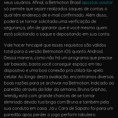
seus usuários. Afinal, a Betmotion Brasil
apostas aviator
só permite que sejam realizados saques de contas o
qual têm endereço de e-mail confirmado. Além disso,
poderá se tornar solicitada uma verificação de
segurança, afin de garantir que é você mesmo quem
está solicitando o saque e depositando em sua conta.
Vale hacer hincapié que esses requisitos são válidos
total para a versão Betmotion iOS quanto Android.
Dessa manera, como não há um programa que precise
ser baixado, basta você conseguir espaço em teu
dispositivo e uma boa conexão pra utilizá-la» «pelo
celular. Ao longo desta avaliação, encontramos diversas
boas razões para se archivar na Betmotion. Indicado ao
paredão através da líder da semana, Bruna Griphao,
Wendy está com grande chances de se tornar
eliminado devido tua briga com Bruna e também pela
sua conduta em casa. Já u Cara de Sapato foi para um
paredão após perder o jogo perform tabuleiro.