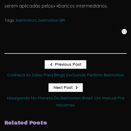
serem aplicadas pelos» «bancos intermediários.
Tags:
betmotion
,
betmotion BR
17
Previous Post
Conheça As Salas Para Bingo Exclusivas Perform Betmotion
Next Post
Navegando No Planeta Do Betmotion Brasil: Um Manual Pra
Iniciantes
Related Posts