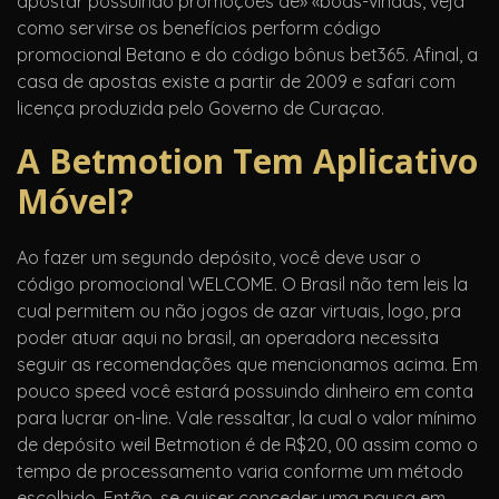
apostar possuindo promoções de» «boas-vindas, veja
como servirse os benefícios perform código
promocional Betano e do código bônus bet365. Afinal, a
casa de apostas existe a partir de 2009 e safari com
licença produzida pelo Governo de Curaçao.
A Betmotion Tem Aplicativo
Móvel?
Ao fazer um segundo depósito, você deve usar o
código promocional WELCOME. O Brasil não tem leis la
cual permitem ou não jogos de azar virtuais, logo, pra
poder atuar aqui no brasil, an operadora necessita
seguir as recomendações que mencionamos acima. Em
pouco speed você estará possuindo dinheiro em conta
para lucrar on-line. Vale ressaltar, la cual o valor mínimo
de depósito weil Betmotion é de R$20, 00 assim como o
tempo de processamento varia conforme um método
escolhido. Então, se quiser conceder uma pausa em