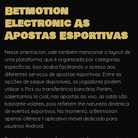
Betmotion
Electronic As
Apostas Esportivas
Nesse orientacion, vale também mencionar o layout de
uma plataforma, que é organizada por categorias
específicas. Isso acaba facilitando o acesso aos
diferentes serviços de apostas esportivas. Entre as
opções de saque disponíveis, os jogadores podem
utilizar o Pics ou transferência bancária. Porém,
salientamos la cual, nas apostas ao vivo, as odds são
bastante voláteis, pois refletem the natureza dinâmica
de eventos esportivos. No momento, a Betmotion
apenas oferece 1 aplicativo móvel dedicado para
usuários Android.