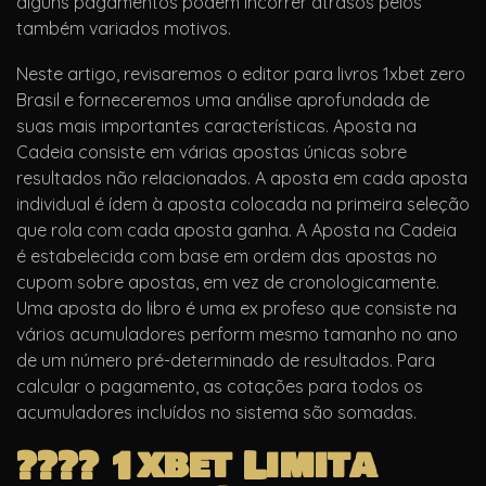
alguns pagamentos podem incorrer atrasos pelos
também variados motivos.
Neste artigo, revisaremos o editor para livros 1xbet zero
Brasil e forneceremos uma análise aprofundada de
suas mais importantes características. Aposta na
Cadeia consiste em várias apostas únicas sobre
resultados não relacionados. A aposta em cada aposta
individual é ídem à aposta colocada na primeira seleção
que rola com cada aposta ganha. A Aposta na Cadeia
é estabelecida com base em ordem das apostas no
cupom sobre apostas, em vez de cronologicamente.
Uma aposta do libro é uma ex profeso que consiste na
vários acumuladores perform mesmo tamanho no ano
de um número pré-determinado de resultados. Para
calcular o pagamento, as cotações para todos os
acumuladores incluídos no sistema são somadas.
???? 1xbet Limita