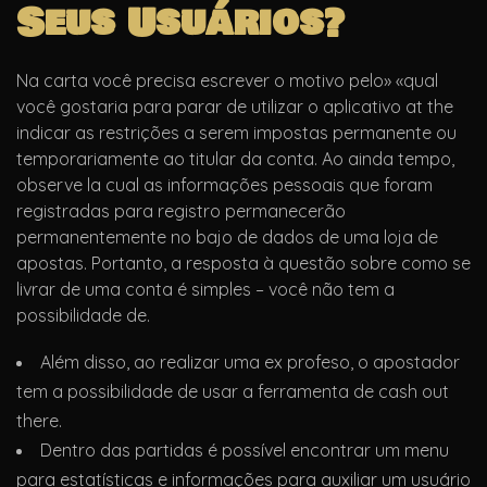
Seus Usuários?
Na carta você precisa escrever o motivo pelo» «qual
você gostaria para parar de utilizar o aplicativo at the
indicar as restrições a serem impostas permanente ou
temporariamente ao titular da conta. Ao ainda tempo,
observe la cual as informações pessoais que foram
registradas para registro permanecerão
permanentemente no bajo de dados de uma loja de
apostas. Portanto, a resposta à questão sobre como se
livrar de uma conta é simples – você não tem a
possibilidade de.
Além disso, ao realizar uma ex profeso, o apostador
tem a possibilidade de usar a ferramenta de cash out
there.
Dentro das partidas é possível encontrar um menu
para estatísticas e informações para auxiliar um usuário