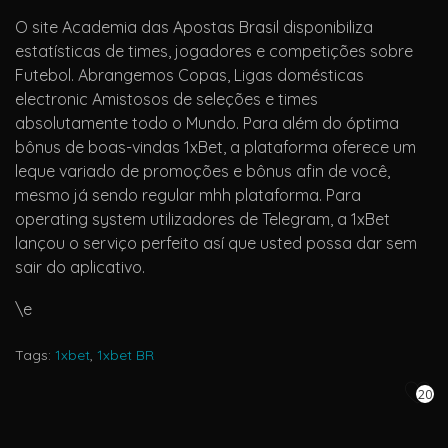
O site Academia das Apostas Brasil disponibiliza
estatísticas de times, jogadores e competições sobre
Futebol. Abrangemos Copas, Ligas domésticas
electronic Amistosos de seleções e times
absolutamente todo o Mundo. Para além do óptima
bônus de boas-vindas 1xBet, a plataforma oferece um
leque variado de promoções e bônus afin de você,
mesmo já sendo regular mhh plataforma. Para
operating system utilizadores de Telegram, a 1xBet
lançou o serviço perfeito así que usted possa dar sem
sair do aplicativo.
\e
Tags:
1xbet
,
1xbet BR
20