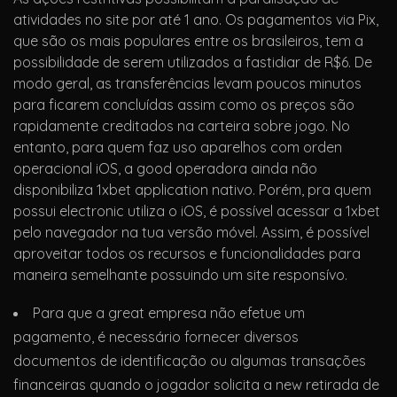
atividades no site por até 1 ano. Os pagamentos via Pix,
que são os mais populares entre os brasileiros, tem a
possibilidade de serem utilizados a fastidiar de R$6. De
modo geral, as transferências levam poucos minutos
para ficarem concluídas assim como os preços são
rapidamente creditados na carteira sobre jogo. No
entanto, para quem faz uso aparelhos com orden
operacional iOS, a good operadora ainda não
disponibiliza 1xbet application nativo. Porém, pra quem
possui electronic utiliza o iOS, é possível acessar a 1xbet
pelo navegador na tua versão móvel. Assim, é possível
aproveitar todos os recursos e funcionalidades para
maneira semelhante possuindo um site responsívo.
Para que a great empresa não efetue um
pagamento, é necessário fornecer diversos
documentos de identificação ou algumas transações
financeiras quando o jogador solicita a new retirada de