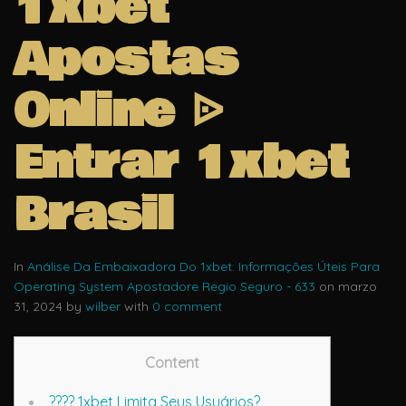
1xbet
Apostas
Online ᐉ
Entrar 1xbet
Brasil
In
Análise Da Embaixadora Do 1xbet: Informações Úteis Para
Operating System Apostadore Regio Seguro - 633
on marzo
31, 2024 by
wilber
with
0 comment
Content
???? 1xbet Limita Seus Usuários?