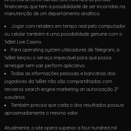
financeiras que tem a possibilidade de ser incorridas na
manutenção de um departamento analítico.
Jogar com retailers em tempo real pelo computador
ou celular também é uma possibilidade genuine com o
1xBet Live Casino.
Para operating system utilizadores de Telegram, a
1xBet lançou o serviço impecável para que possa
arriesgar sem sair perform aplicativo.
Todas as informações pessoais e bancárias dos
jogadores da 1xBet não são compartilhadas com
terceiros search engine marketing an autorização 2″
«usuários.
Também precisa que cada o dos resultados possua
aproximadamente o mesmo valor.
Atualmente, o site opera superior a four hundred mil