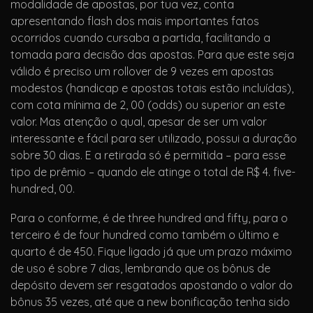
modalidade de apostas, por tua vez, conta
apresentando flash dos mais importantes fatos
ocorridos cuando cursaba a partida, facilitando a
tomada para decisão das apostas. Para que este seja
válido é preciso um rollover de 9 vezes em apostas
modestos (handicap e apostas totais estão incluídas),
com cota mínima de 2, 00 (odds) ou superior an este
valor. Mas atenção o qual, apesar de ser um valor
interessante e fácil para ser utilizado, possui a duração
sobre 30 dias. E a retirada só é permitida – para esse
tipo de prêmio – quando ele atinge o total de R$ 4. five-
hundred, 00.
Para o conforme, é de three hundred and fifty, para o
terceiro é de four hundred como também o último e
quarto é de 450. Fique ligado já que um prazo máximo
de uso é sobre 7 dias, lembrando que os bônus de
depósito devem ser resgatados apostando o valor do
bônus 35 vezes, até que a new bonificação tenha sido