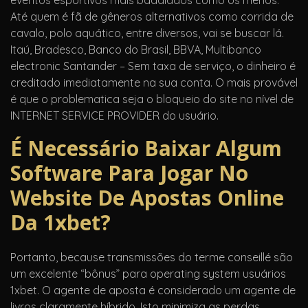
eventos esportivos mais badalados como os menos.
Até quem é fã de gêneros alternativos como corrida de
cavalo, polo aquático, entre diversos, vai se buscar lá.
Itaú, Bradesco, Banco do Brasil, BBVA, Multibanco
electronic Santander – Sem taxa de serviço, o dinheiro é
creditado imediatamente na sua conta. O mais provável
é que o problematica seja o bloqueio do site no nível de
INTERNET SERVICE PROVIDER do usuário.
É Necessário Baixar Algum
Software Para Jogar No
Website De Apostas Online
Da 1xbet?
Portanto, because transmissões do terme conseillé são
um excelente “bônus” para operating system usuários
1xbet. O agente de aposta é considerado um agente de
livros claramente híbrido. Isto minimiza as perdas