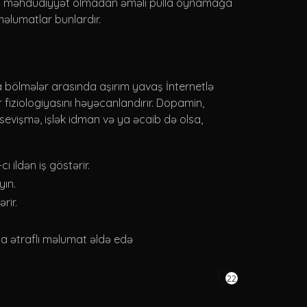
 vahid məhdudiyyət olmadan əməli pulla oynamağa
əlumatlar bunlardır.
ya bölmələr arasında aşırım yavaş İnternetlə
fiziologiyasını həyəcanlandırır. Dopamin,
r sevişmə, işlək idman və ya əcaib də olsa,
ildən iş göstərir.
yın.
rir.
a ətraflı məlumat əldə edə
22