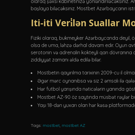
olaraq şəxsi kabinetinizə yönləndiriləcəksiniz.
başlaya biləcəksiniz. Mostbet Azərbaycanın ist
Iti-iti Veri̇lən Suallar 
Fiziki olaraq, bukmeyker Azərbaycanda deyil, öz
olsa de uma, ləhzə dərhal davam edir. Oyun avto
serotonin və adrenalin kokteyli qan dövranına dax
ziddiyyət zamanı əldə edilə bilər.
Mostbetin qayırılma tarixinin 2009-cu il olm
Əgər mərc oynanıbsa və siz 2 əmsalı ilə qələ
Hər futbol yarışında nəticələrin yanında göst
Mostbet AZ-90 öz saytında müsbət rəylər bu
Yaşı 18-dən yuxarı olan hər kəsə platforma
Tags:
mostbet
,
mostbet AZ