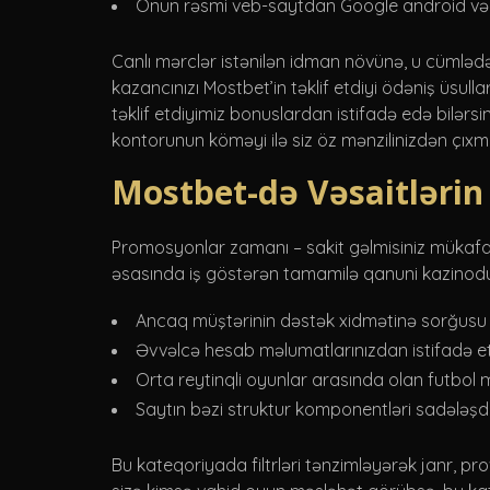
Onun rəsmi veb-saytdan Google android və en
Canlı mərclər istənilən idman növünə, u cümləd
kazancınızı Mostbet’in təklif etdiyi ödəniş üsu
təklif etdiyimiz bonuslardan istifadə edə bilərs
kontorunun köməyi ilə siz öz mənzilinizdən çıxm
Mostbet-də Vəsaitləri
Promosyonlar zamanı – sakit gəlmisiniz mükafa
əsasında iş göstərən tamamilə qanuni kazinodur.
Ancaq müştərinin dəstək xidmətinə sorğusu 
Əvvəlcə hesab məlumatlarınızdan istifadə etm
Orta reytinqli oyunlar arasında olan futbol
Saytın bəzi struktur komponentləri sadələşdi
Bu kateqoriyada filtrləri tənzimləyərək janr, 