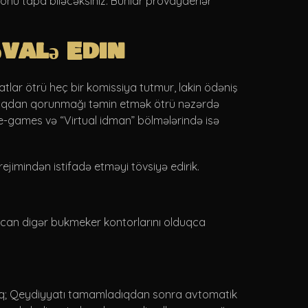
onu tapa biləcəksiniz. Bunlar provayderlər
valə Edin
yatlar ötrü heç bir komissiya tutmur, lakin ödəniş
karlıqdan qorunmağı təmin etmək ötrü nəzərdə
Live-games və “Virtual idman” bölmələrində isə
jimindən istifadə etməyi tövsiyə edirik.
aycan digər bukmeker kontorlarını olduqca
caq; Qeydiyyatı tamamladıqdan sonra avtomatik