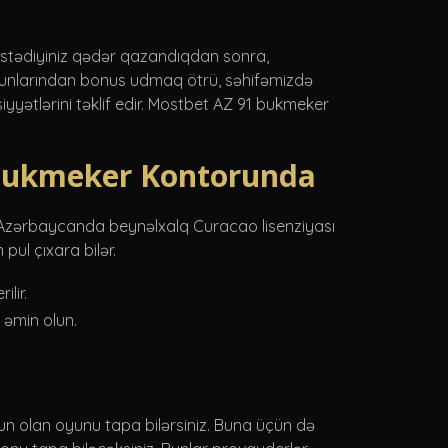
 istədiyiniz qədər qazandıqdan sonra,
 oyunlarından bonus udmaq ötrü, səhifəmizdə
iyyətlərini təklif edir. Mostbet AZ 91 bukmeker
 Bukmeker Kontorunda
Z Azərbaycanda beynəlxalq Curacao lisenziyası
pul çıxara bilər.
lir.
 əmin olun.
un olan oyunu tapa bilərsiniz. Buna üçün də