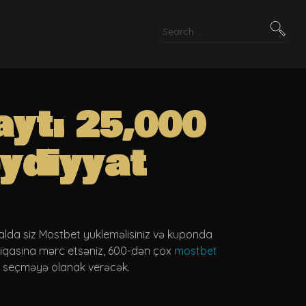
ytı 25,000
eydiyyat
alda siz Mostbet yukleməlisiniz və kuponda
 Liqasına mərc etsəniz, 600-dən çox
mostbet
nı seçməyə olanak verəcək.