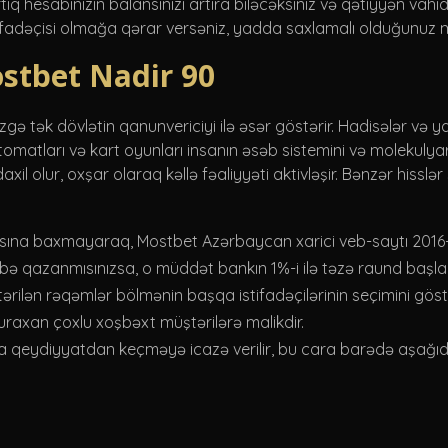
 Artıq hesabınızın balansınızı artıra biləcəksiniz və qətiyyən
ifadəçisi olmağa qərar versəniz, yadda saxlamalı olduğunuz m
Mostbet Nadir 90
gə tək dövlətin qanunvericiyi ilə əsər göstərir. Hadisələr və 
matları və kart oyunları insanın əsəb sistemini və molekulyar 
il olur, oxşar olaraq kəllə fəaliyyəti aktivləşir. Bənzər hisslə
asına baxmayaraq, Mostbet Azərbaycan xarici veb-saytı 2016-cı 
bə qazanmısınızsa, o müddət bankın 1%-i ilə təzə raund başla
ərilən rəqəmlər bölmənin başqa istifadəçilərinin seçimini göstə
raxan çoxlu xoşbəxt müştərilərə malikdir.
da qeydiyyatdan keçməyə icazə verilir, bu cara barədə aşağıd