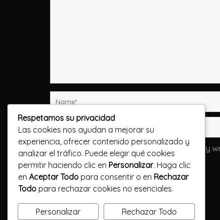
Respetamos su privacidad
Las cookies nos ayudan a mejorar su
experiencia, ofrecer contenido personalizado y
Guarda mi nombre, correo electrónico y w
analizar el tráfico. Puede elegir qué cookies
permitir haciendo clic en
Personalizar
. Haga clic
Publicar el comentario
en
Aceptar Todo
para consentir o en
Rechazar
Todo
para rechazar cookies no esenciales.
Personalizar
Rechazar Todo