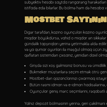
subyektiv hesabı saytda rəngarəng hərəkətləri y
istifadə edə bilərlər. Bu bölmə həm də hesaba v
Mostbet Saytının
Digər tərəfdən, kazino oyunçuları kazino oyunla
miqdar böyükdürsə, vahid o miqdar ən sikkələr ve
gündəlik tapşırıqları yerinə yetirməklə əldə e
və ya qumar oyunları ilə məşğul olmaq üçün ziya
qəflətən sistemdən çıxsanız, yenidən daxil olma
Girişdə sizi xoş gəlmisiniz bonusu və ümidlili
Bukmeker müştərilərə seçim etmək ötrü geniş 
Mostbet-dən qazanclarınızı çıxarmaq istəyirs
Bütün rəsmi idman və e-idman hadisələrinə, e
Oyunçular geniş mərc seçimlərini, rəqabətli əms
Yalnız depozit bölməsinin yerinə, geri çəkilmən