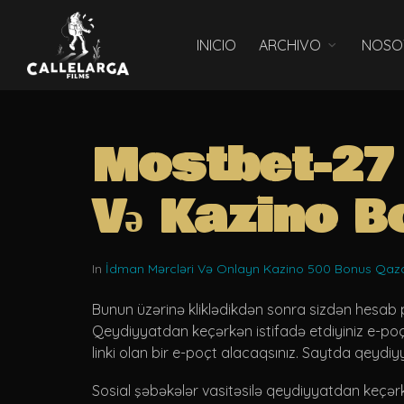
INICIO
ARCHIVO
NOSO
Mostbet-27
Və Kazino B
In
İdman Mərcləri Və Onlayn Kazino 500 Bonus Qaza
Bunun üzərinə kliklədikdən sonra sizdən hesab 
Qeydiyyatdan keçərkən istifadə etdiyiniz e-poç
linki olan bir e-poçt alacaqsınız. Saytda qeydiy
Sosial şəbəkələr vasitəsilə qeydiyyatdan keçər