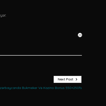
yər.
20
Next Post
Azərbaycanda Bukmeker Və Kazino Bonus 550+250fs