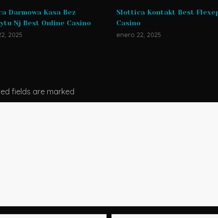
ica Darmowa Kasa Bez
Slottica Kontakt Best Flexe
ytu Nj Best Online Casino
Casino
2, 2025
enero 22, 2025
ed fields are marked