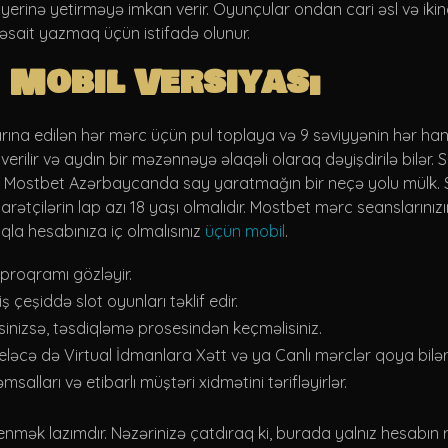
erinə yetirməyə imkan verir. Oyunçular ondan cari əsl və ikinc
əsait yazmaq üçün istifadə olunur.
 Mobil Versiyası
rına edilən hər mərc üçün pul toplaya və 9 səviyyənin hər hans
rilir və aydın bir məzənnəyə əlaqəli olaraq dəyişdirilə bilər.
dilir. Mostbet Azərbaycanda say yaratmağın bir neçə yolu mül
rətçilərin lap azı 18 yaşı olmalıdır. Mostbet mərc seansların
qla hesabınıza iç olmalısınız
üçün mobil
.
k proqramı gözləyir.
çeşiddə slot oyunları təklif edir.
inizsə, təsdiqləmə prosesindən keçməlisiniz.
ləcə də Virtual İdmanlara Xətt və ya Canlı mərclər qoya bilərs
alları və etibarlı müştəri xidmətini tərifləyirlər.
i enmək lazımdır. Nəzərinizə çatdıraq ki, burada yalnız hesabı