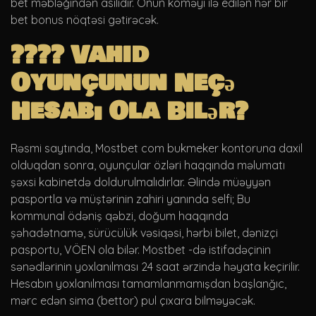
bet məbləğindən asılıdır. Onun köməyi ilə edilən hər bir
bet bonus nöqtəsi gətirəcək.
???? Vahid
Oyunçunun Neçə
Hesabı Ola Bilər?
Rəsmi saytında, Mostbet com bukmeker kontoruna daxil
olduqdan sonra, oyunçular özləri haqqında məlumatı
şəxsi kabinetdə doldurulmalıdırlar. Əlində müəyyən
pasportla və müştərinin zahiri yanında selfi; Bu
kommunal ödəniş qəbzi, doğum haqqında
şəhadətnamə, sürücülük vəsiqəsi, hərbi bilet, dənizçi
pasportu, VÖEN ola bilər. Mostbet -də istifadəçinin
sənədlərinin yoxlanılması 24 saat ərzində həyata keçirilir.
Hesabın yoxlanılması tamamlanmamışdan başlanğıc,
mərc edən sima (bettor) pul çıxara bilməyəcək.