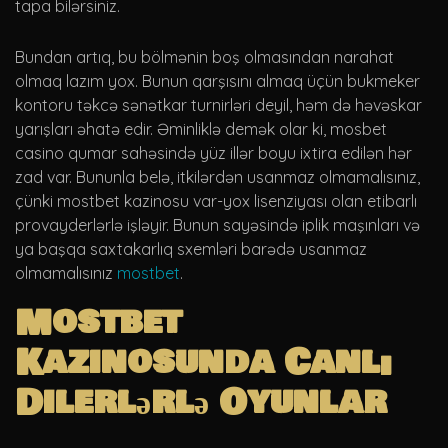
tapa bilərsiniz.
Bundan artıq, bu bölmənin boş olmasından narahat
olmaq lazım yox. Bunun qarşısını almaq üçün bukmeker
kontoru təkcə sənətkar turnirləri deyil, həm də həvəskar
yarışları əhatə edir. Əminliklə demək olar ki, mosbet
casino qumar sahəsində yüz illər boyu ixtira edilən hər
zad var. Bununla belə, itkilərdən usanmaz olmamalısınız,
çünki mostbet kazinosu var-yox lisenziyası olan etibarlı
provayderlərlə işləyir. Bunun sayəsində iplik maşınları və
ya başqa saxtakarlıq sxemləri barədə usanmaz
olmamalısınız
mostbet
.
Mostbet
Kazinosunda Canlı
Dilerlərlə Oyunlar