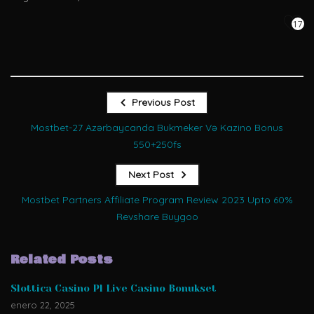
17
Previous Post
Mostbet-27 Azərbaycanda Bukmeker Və Kazino Bonus
550+250fs
Next Post
Mostbet Partners Affiliate Program Review 2023 Upto 60%
Revshare Buygoo
Related Posts
Slottica Casino Pl Live Casino Bonukset
enero 22, 2025