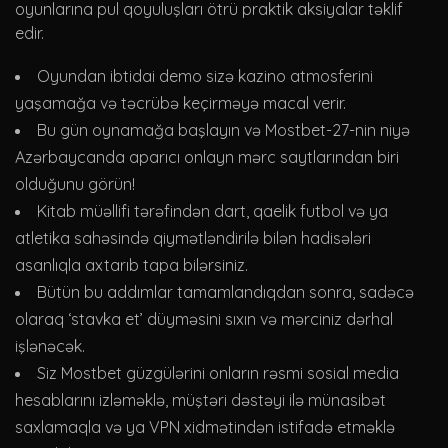
oyunlarına pul qoyuluşları ötrü praktik aksiyalar təklif
edir.
Oyundan ibtidai demo sizə kazino atmosferini
yaşamağa və təcrübə keçirməyə macal verir.
Bu gün oynamağa başlayın və Mostbet-27-nin niyə
Azərbaycanda aparıcı onlayn mərc saytlarından biri
olduğunu görün!
Kitab müəllifi tərəfindən dart, qaelik futbol və ya
atletika sahəsində qiymətləndirilə bilən hadisələri
asanlıqla axtarıb tapa bilərsiniz.
Bütün bu addımlar tamamlandıqdan sonra, sadəcə
olaraq ‘stavka et’ düyməsini sıxın və mərciniz dərhal
işlənəcək.
Siz Mostbet güzgülərini onların rəsmi sosial media
hesablarını izləməklə, müştəri dəstəyi ilə münasibət
saxlamaqla və ya VPN xidmətindən istifadə etməklə