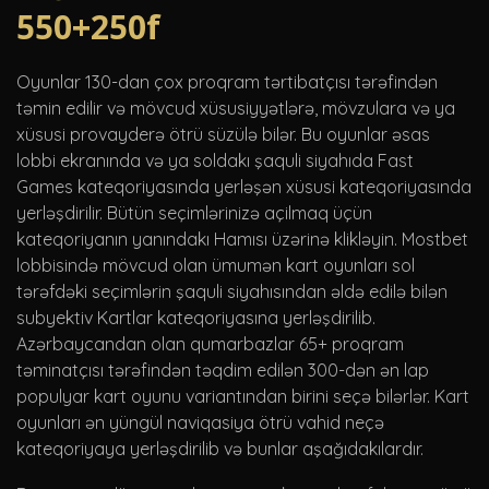
550+250f
Oyunlar 130-dan çox proqram tərtibatçısı tərəfindən
təmin edilir və mövcud xüsusiyyətlərə, mövzulara və ya
xüsusi provayderə ötrü süzülə bilər. Bu oyunlar əsas
lobbi ekranında və ya soldakı şaquli siyahıda Fast
Games kateqoriyasında yerləşən xüsusi kateqoriyasında
yerləşdirilir. Bütün seçimlərinizə açilmaq üçün
kateqoriyanın yanındakı Hamısı üzərinə klikləyin. Mostbet
lobbisində mövcud olan ümumən kart oyunları sol
tərəfdəki seçimlərin şaquli siyahısından əldə edilə bilən
subyektiv Kartlar kateqoriyasına yerləşdirilib.
Azərbaycandan olan qumarbazlar 65+ proqram
təminatçısı tərəfindən təqdim edilən 300-dən ən lap
populyar kart oyunu variantından birini seçə bilərlər. Kart
oyunları ən yüngül naviqasiya ötrü vahid neçə
kateqoriyaya yerləşdirilib və bunlar aşağıdakılardır.