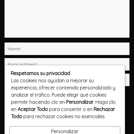
Respetamos su privacidad
Las cookies nos ayudan a mejorar su
experiencia, ofrecer contenido personalizado y
Guarda mi nombre, correo electrónico y web en
analizar el tráfico. Puede elegir qué cookies
este navegador para la próxima vez que comente.
permitir haciendo clic en
Personalizar
. Haga clic
en
Aceptar Todo
para consentir o en
Rechazar
Publicar el comentario
Todo
para rechazar cookies no esenciales.
Personalizar