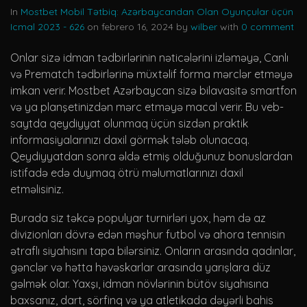
In
Mostbet Mobil Tətbiq: Azərbaycandan Olan Oyunçular üçün
Icmal 2023 - 626
on febrero 16, 2024 by
wilber
with
0 comment
Onlar sizə idman tədbirlərinin nəticələrini izləməyə, Canlı
və Prematch tədbirlərinə müxtəlif forma mərclər etməyə
imkan verir. Mostbet Azərbaycan sizə bilavasitə smartfon
və ya planşetinizdən mərc etməyə macal verir. Bu veb-
saytda qeydiyyat olunmaq üçün sizdən praktik
informasiyalarınızı daxil görmək tələb olunacaq.
Qeydiyyatdan sonra əldə etmiş olduğunuz bonuslardan
istifadə edə duymaq ötrü məlumatlarınızı daxil
etməlisiniz.
Burada siz təkcə populyar turnirləri yox, həm də az
divizionları dövrə edən məşhur futbol və ahora tennisin
ətraflı siyahısını tapa bilərsiniz. Onların arasında qadınlar,
gənclər və hətta həvəskarlar arasında yarışlara düz
gəlmək olar. Yaxşı, idman növlərinin bütöv siyahısına
baxsanız, dart, sörfinq və ya atletikada dəyərli bahis