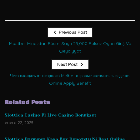
Previous Post
Mostbet Hindistan Rəsmi Saytı 25,000 Pulsuz Oyna Giriş Və
Qeydiyyat
Next Post
Чего ожидать от игорного Melbet игровые автоматы заведения
Online Apply Benefit
Related Posts
Slottica Casino Pl Live Casino Bonukset
enero 22, 2025
Slottica Darmowa Kasa Bez Depozytu Nj Best Online