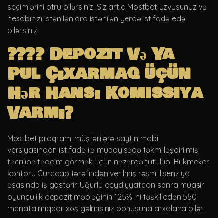
seçimlərini ötrü bilərsiniz. Siz artıq Mostbet üzvüsünüz və
hesabınızı istənilən ara istənilən yerdə istifadə edə
bilərsiniz.
???? Depozit Və Ya
Pul Çıxarmaq üçün
Hər Hansı Komissiya
Varmı?
Mostbet proqramı müştərilərə saytın mobil
versiyasından istifadə ilə müqayisədə təkmilləşdirilmiş
təcrübə təqdim görmək üçün nəzərdə tutulub. Bukmeker
kontoru Curacao tərəfindən verilmiş rəsmi lisenziya
əsasında iş göstərir. Uğurlu qeydiyyatdan sonra müasir
oyunçu ilk depozit məbləğinin 125%-ni təşkil edən 550
manata miqdar xoş gəlmisiniz bonusuna arxalana bilər.