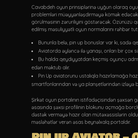
Cavabdeh oyun prinsiplərinə uyğun olaraq oyun p
problemləri müəyyənləşdirməyə kömək edəcək sua
görülməsinin zəruriliyini göstərəcək. Özünüzü q
edilmiş məsuliyyətli oyun normalarını rəhbər tuta
Bununla belə, pin up bonuslar var ki, sadə qe
Aviatorda əyləncə ilə yanaşı, onları bir çox sü
Bu halda qeydiyyatdan keçmiş oyunçu adminis
edən məktub alır.
Pin Up aviatorunu ustalıqla hazırlamağa ha
smartfonlarından və ya planşetlərindən izləyə bil
Şirkət oyun portalının istifadəçisindən şəxsən g
əsasında şəxsi profilinin blokunu açmağa borclu
dəstək verməyə hazır olan mütəxəssislərin oldu
məsləhətlər verən əsas beynəlxalq portaldır.
Pin up Aviator – 