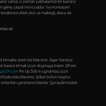
əniz varsa, o zaman şübhələrinizi bir kənara
in geniş çeşidi mövcuddur. Və müntəzəm
hesabınıza daxil olun və məbləği, eləcə də
 edəcək.
d etməklə daxil ola bilərsiniz. Əgər hansısa
nizi bərpa etmək üçün düyməyə basın. Şifrəni
yyat24.com
Pin Up 306 nı oynamaq üçün
tifadə edə bilərsiniz. Şirkət bütün məşhur
 onlardan yararlana bilsinlər. Quraşdırmadan