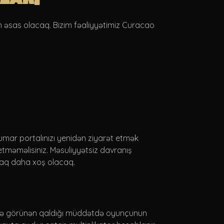
çün əsas olacaq. Bizim fəaliyyətimiz Curacao
mar portalınızı yenidən ziyarət etmək
tməməlisiniz. Məsuliyyətsiz davranış
maq daha xoş olacaq.
ində görünən qaldığı müddətdə oyunçunun