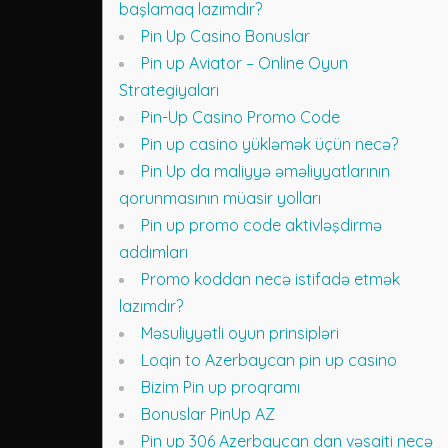
başlamaq lazımdır?
Pin Up Casino Bonuslar
Pin up Aviator – Online Oyun
Strategiyaları
Pin-Up Casino Promo Code
Pin up casino yükləmək üçün necə?
Pin Up da maliyyə əməliyyatlarının
qorunmasının müasir yolları
Pin up promo code aktivləşdirmə
addımları
Promo koddan necə istifadə etmək
lazımdır?
Məsuliyyətli oyun prinsipləri
Loqin to Azerbaycan pin up casino
Bizim Pin up proqramı
Bonuslar PinUp AZ
Pin up 306 Azerbaycan dan vəsaiti necə