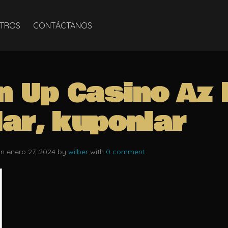
TROS
CONTÁCTANOS
n Up Casino Az 
ar, kuponlar
n enero 27, 2024 by
wilber
with
0 comment