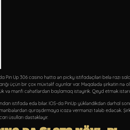
in Up 306 casino hətta ən picky istifadəçiləri belə razı sala 
ğı üçün bir çox müxtəlif oyunlar var. Məqalədə şirkətin nə o
k və mənfi cəhətlərdən başlamaq istəyirik. Qeyd etmək istərdi
ondan istifadə edə bilər. IOS-da PinUp yükləndikdən dərhal so
mənbələrdən quraşdırmaya icazə vermənizi tələb edəcək. Şirk
ri üsulları dəstəkləyir.