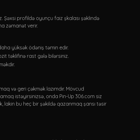
. Şəxsi profildə oyunçu faiz şkalası şəklində
ına zəmanət verir.
n daha yüksək ödəniş təmin edir.
 təklifinə rast gələ bilərsiniz.
məkdir.
maq və geri çəkmək lazımdır. Mövcud
ynamaq istəyirsinizsə, onda Pin-Up 306.com siz
, lakin bu heç bir şəkildə qazanmaq şansı təsir