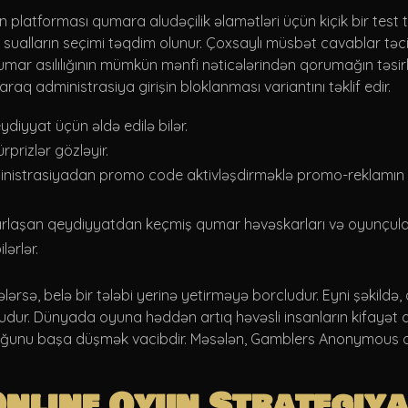
latforması qumara aludəçilik əlamətləri üçün kiçik bir test tə
lların seçimi təqdim olunur. Çoxsaylı müsbət cavablar təcili
umar asılılığının mümkün mənfi nəticələrindən qorumağın təsir
raq administrasiya girişin bloklanması variantını təklif edir.
ydiyyat üçün əldə edilə bilər.
rprizlər gözləyir.
trasiyadan promo code aktivləşdirməklə promo-reklamın şərtlə
zırlaşan qeydiyyatdan keçmiş qumar həvəskarları və oyunçula
ərlər.
ələrsə, belə bir tələbi yerinə yetirməyə borcludur. Eyni şəkild
dur. Dünyada oyuna həddən artıq həvəsli insanların kifayət q
ğunu başa düşmək vacibdir. Məsələn, Gamblers Anonymous oyun
Online Oyun Strategiya