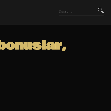
bonuslar,