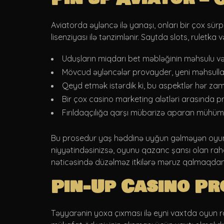
Aviatorda əyləncə ilə yanaşı, onları bir çox sür
lisenziyası ilə tənzimlənir. Saytda slots, ruletk
Uduşların miqdarı bet məbləğinin məhsulu və
Mövcud əyləncələr provayder, yeni məhsullar 
Qeyd etmək istərdik ki, bu aspektlər hər zama
Bir çox casino marketing alətləri arasında pr
Fırıldaqçılığa qarşı mübarizə aparan mühüm
Bu prosedur yaş həddinə uyğun gəlməyən oyunçu
niyyətindəsinizsə, oyunu qazanc şansı olan rah
nəticəsində düzəlməz itkilərə məruz qalmaqda
Pin-Up Casino P
Təyyarənin yoxa çıxması ilə eyni vaxtda oyun