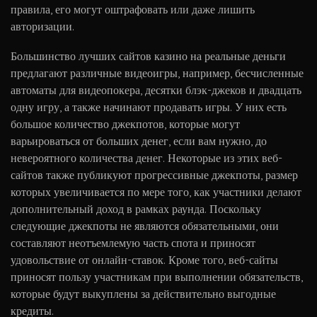
правила, его могут оштрафовать или даже лишить
авторизации.
Большинство лучших сайтов казино на реальные деньги
предлагают различные видеоигры, например, бесчисленные
автоматы для видеопокера, десятки блэк-джеков и двадцать
одну игру, а также начинают продавать игры. У них есть
большое количество джекпотов, которые могут
варьироваться от больших денег, если вам нужно, до
невероятного количества денег. Некоторые из этих веб-
сайтов также публикуют прогрессивные джекпоты, размер
которых увеличивается по мере того, как участники делают
дополнительный доход в рамках раунда. Поскольку
следующие джекпоты не являются обязательными, они
составляют неотъемлемую часть спота и приносят
удовольствие от онлайн-ставок. Кроме того, веб-сайты
приносят пользу участникам при выполнении обязательств,
которые будут выкуплены за действительно выгодные
кредиты.