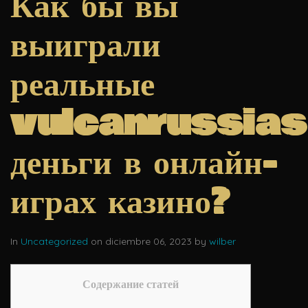
Как бы вы
выиграли
реальные
vulcanrussias
деньги в онлайн-
играх казино?
In
Uncategorized
on diciembre 06, 2023 by
wilber
Содержание статей