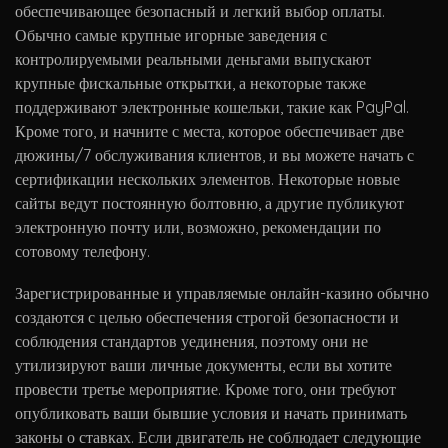
обеспечивающее безопасный и легкий выбор оплаты.
Обычно самые крупные игорные заведения с
контролируемыми реальными деньгами выпускают
крупные фискальные открытки, а некоторые также
поддерживают электронные кошельки, такие как PayPal.
Кроме того, и начните с места, которое обеспечивает две
дюжины/7 обслуживания клиентов, и вы можете начать с
сертификации нескольких элементов. Некоторые новые
сайты ведут постоянную болтовню, а другие публикуют
электронную почту или, возможно, рекомендации по
сотовому телефону.
Зарегистрированные и управляемые онлайн-казино обычно
создаются с целью обеспечения строгой безопасности и
соблюдения стандартов уединения, поэтому они не
утилизируют ваши личные документы, если вы хотите
провести третье мероприятие. Кроме того, они требуют
опубликовать ваши бывшие условия и начать принимать
законы о ставках. Если двигатель не соблюдает следующие