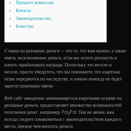
Процент комиссии
Бонусы
Законодательство
Качество
Ставки на реальные деньги — это то, что вам нужно, а также
иметь эксклюзивные деньги, если вы хотите рискнуть и
начать зарабатывать награды. Поскольку это весело и
весело, просто убедитесь, что вы понимаете, что азартные
игры передаются по наследству, и начало никогда не будет
зарегистрировано мягко.
Веб-сайт заведения, занимающегося азартными играми на
реальные деньги, предоставляет множество возможностей
получения денег, например, PayPal.
Тем не менее, вам
всегда следует ознакомиться с законодательством каждого
места, прежде чем вносить деньги.