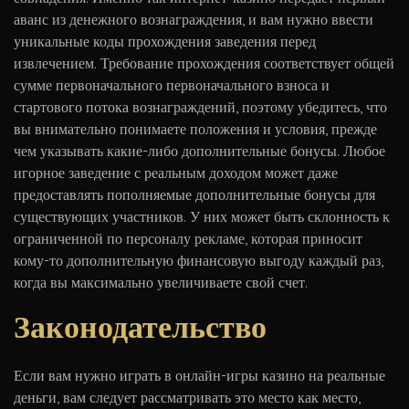
аванс из денежного вознаграждения, и вам нужно ввести
уникальные коды прохождения заведения перед
извлечением. Требование прохождения соответствует общей
сумме первоначального первоначального взноса и
стартового потока вознаграждений, поэтому убедитесь, что
вы внимательно понимаете положения и условия, прежде
чем указывать какие-либо дополнительные бонусы. Любое
игорное заведение с реальным доходом может даже
предоставлять пополняемые дополнительные бонусы для
существующих участников. У них может быть склонность к
ограниченной по персоналу рекламе, которая приносит
кому-то дополнительную финансовую выгоду каждый раз,
когда вы максимально увеличиваете свой счет.
Законодательство
Если вам нужно играть в онлайн-игры казино на реальные
деньги, вам следует рассматривать это место как место,