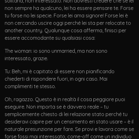
solitaria, non interessato. Non dovresti credere che se lei
non sempre ha qualcuno, lei ha essere pensare te. Forse
tu forse no lei specie. Forse lei ama signore! Forse lei è
non cercando uscire oggi perché lei sta per relocate to
another country. Qualunque cosa afferma, finisci per
essere accomodante su qualsiasi cosa:
The woman: io sono unmarried, ma non sono
interessato, grazie.
Tu: Beh, mi è capitato di essere non pianificando
chiederti di rispondere fuori, in ogni caso. Mai
complimenti te stesso.
Oh, ragazzo. Questo è in realtà il cosa peggiore puoi
eseguire. Non importa se è davvero reale – tu
semplicemente chiesto di lei relazione stato perché tu
desideravi capire per un censimento eri stato usare – è il
naturale presunzione per fare. Se provi e lavora come se
forse fossi mai interessato, come-off come un individuo