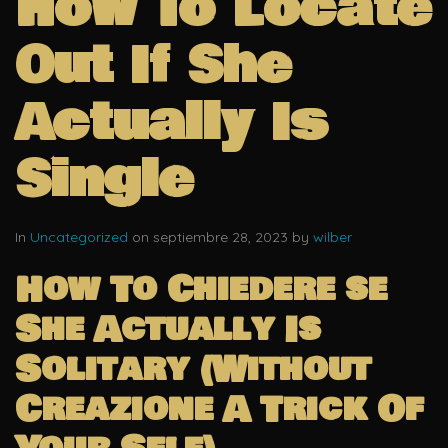
How To Locate
Out If She
Actually Is
Single
In
Uncategorized
on septiembre 28, 2023 by
wilber
How To Chiedere se
She Actually Is
Solitary (Without
Creazione A Trick Of