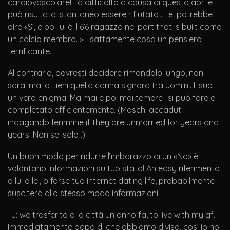
cardiovascolare! La difficoltà a causa di questo apri è
può risultato istantaneo essere rifiutato . Lei potrebbe
dire «Sì, e poi lui è il 6’6 ragazzo nel part that is built come
un calcio membro. » Esattamente cosa un pensiero
terrificante.
Al contrario, dovresti decidere rimandalo lungo, non
sarai mai ottieni quella carina signora tra uomini. Il suo
un vero enigma. Ma mai e poi mai temere- si può fare e
completato efficientemente. (Maschi accaduti
indagando femmine if they are unmarried for years and
years! Non sei solo .)
Un buon modo per ridurre l’imbarazzo di un «No» è
volontario informazioni su tuo stato! An easy riferimento
a lui o lei, o forse tuo internet dating life, probabilmente
susciterà allo stesso modo informazioni.
Tu: we trasferito a la città un anno fa, to live with my gf.
Immediatamente dopo di che abbiamo diviso, così io ho