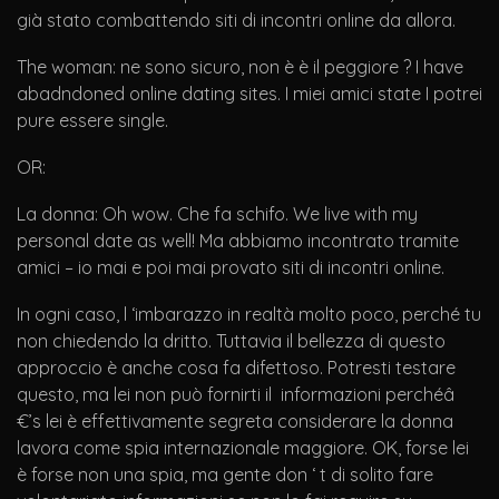
già stato combattendo siti di incontri online da allora.
The woman: ne sono sicuro, non è è il peggiore ? I have
abadndoned online dating sites. I miei amici state I potrei
pure essere single.
OR:
La donna: Oh wow. Che fa schifo. We live with my
personal date as well! Ma abbiamo incontrato tramite
amici – io mai e poi mai provato siti di incontri online.
In ogni caso, l ‘imbarazzo in realtà molto poco, perché tu
non chiedendo la dritto. Tuttavia il bellezza di questo
approccio è anche cosa fa difettoso. Potresti testare
questo, ma lei non può fornirti il ​​ informazioni perchéâ
€’s lei è effettivamente segreta considerare la donna
lavora come spia internazionale maggiore. OK, forse lei
è forse non una spia, ma gente don ‘ t di solito fare