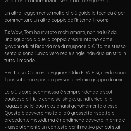
volontariato informazioni se non lo fai require su.
Un altro, leggermente molto di più guida la tecnica è per
commentare un altro coppie dall’interno il room:
Tu: Wow, Tom ha invitato molti amanti, non ha lui? dai
uno sguardo a quella coppia creare intorno come
giovani adulti! Ricorda me di myspace â € “fa me stesso
sento io sono l’unico vero reale single individuo sinistra in
tutto il mondo.
Her: Lo so! Oahu è il peggiore. Odio PDA. E sì, credo sono
il passato non sposato persona nel mio gruppo di amici.
La più sicura scommessa è sempre ridendo discuti
qualcosa difficile come sei single, quindi chiedi a la
ragazza se lei può relazionarsi genuinamente a esso.
Questo è davvero molto di più grassetto rispetto a
precedente metodi, ma è nondimeno davvero informale
– assolutamente un contesto per il motivo per cui stai