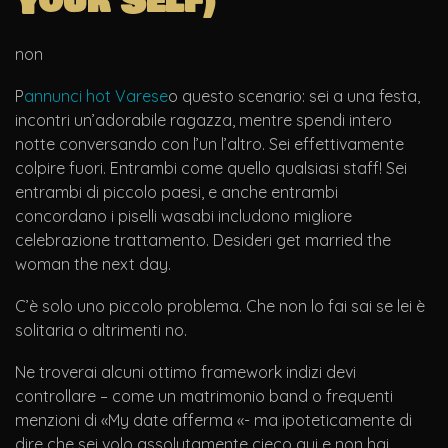
Your Self)
non
P
annunci hot Varese
o questo scenario: sei a una festa,
incontri un’adorabile ragazza, mentre spendi intero
notte conversando con l’un l’altro. Sei effettivamente
colpire fuori. Entrambi come quello qualsiasi staff! Sei
entrambi di piccolo paesi, e anche entrambi
concordano i piselli wasabi includono migliore
celebrazione trattamento. Desideri get married the
woman the next day.
C’è solo uno piccolo problema. Che non lo fai sai se lei è
solitaria o altrimenti no.
Ne troverai alcuni ottimo framework indizi devi
controllare – come un matrimonio band o frequenti
menzioni di «My date afferma «- ma ipoteticamente di
dire che sei volo assolutamente cieco qui e non hai