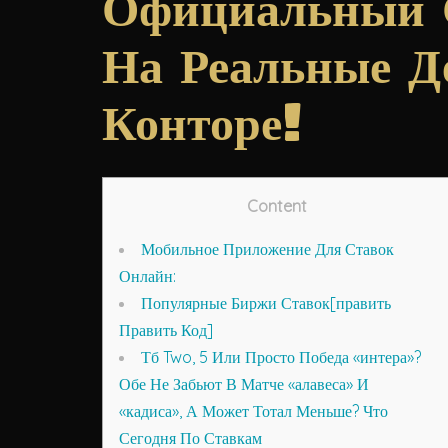
Официальный С
На Реальные Д
Конторе!
Content
Мобильное Приложение Для Ставок
Онлайн:
Популярные Биржи Ставок[править
Править Код]
Тб Two, 5 Или Просто Победа «интера»?
Обе Не Забьют В Матче «алавеса» И
«кадиса», А Может Тотал Меньше? Что
Сегодня По Ставкам