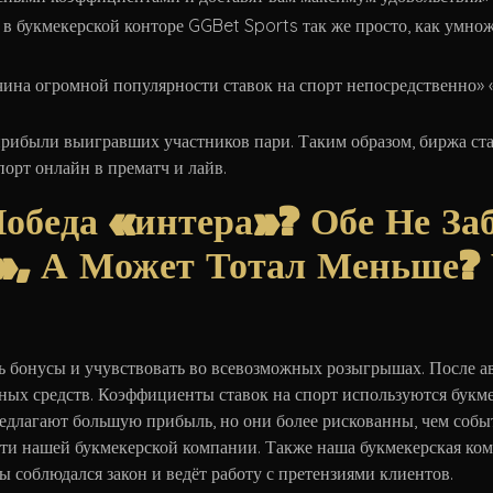
 в букмекерской конторе GGBet Sports так же просто, как умнож
чина огромной популярности ставок на спорт непосредственно» 
прибыли выигравших участников пари. Таким образом, биржа ста
орт онлайн в прематч и лайв.
Победа «интера»? Обе Не За
», А Может Тотал Меньше? 
ь бонусы и учувствовать во всевозможных розыгрышах. После ав
ных средств. Коэффициенты ставок на спорт используются букмек
длагают большую прибыль, но они более рискованны, чем собы
ости нашей букмекерской компании. Также наша букмекерская ко
бы соблюдался закон и ведёт работу с претензиями клиентов.