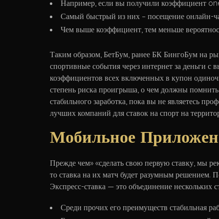
Например, если вы получили коэффициент one, 4
Самый быстрый из них – посещение онлайн-чат
Чем выше коэффициент, тем меньше вероятност
Таким образом, БетБум, ранее БК БингоБум на ры
спортивные события через интернет за деньги с
коэффициентов всех включенных в купон одиночн
степень риска проигрыша, о чем должны помнить 
стабильного заработка, пока вы не являетесь п
лучших компаний для ставок на спорт на террито
Мобильное Приложен
Прежде чем» «сделать свою первую ставку, мы ре
то ставка на их матч будет разумным решением. П
Экспресс-ставка — это объединение нескольких с
Среди прочих его преимуществ стабильная раб