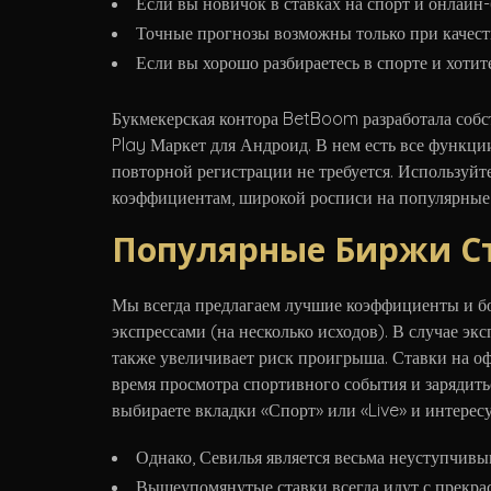
Если вы новичок в ставках на спорт и онлайн-
Точные прогнозы возможны только при качест
Если вы хорошо разбираетесь в спорте и хоти
Букмекерская контора BetBoom разработала собс
Play Маркет для Андроид. В нем есть все функции
повторной регистрации не требуется. Используйт
коэффициентам, широкой росписи на популярные
Популярные Биржи Ст
Мы всегда предлагаем лучшие коэффициенты и бо
экспрессами (на несколько исходов). В случае 
также увеличивает риск проигрыша. Ставки на оф
время просмотра спортивного события и зарядить
выбираете вкладки «Спорт» или «Live» и интерес
Однако, Севилья является весьма неуступчив
Вышеупомянутые ставки всегда идут с прекра