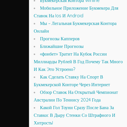
Букмекерская Контора Winline
Мобильное Приложение Букмекера Для
Ставок На Ios И Android
Мы – Легальная Букмекерская Контора
Онлайн
Прогнозы Капперов
Ближайшие Прогнозы
«фонбет» Тратит На Кубок России
Миллиарды Рублей В Год Почему Так Много
И Как Это Устроено?
Как Сделать Ставку На Спорт В
Букмекерской Конторе Через Интернет
Обзор Ставок На Открытый Чемпионат
Австралии По Теннису 2024 Года
Какой Гол Тоуни Сразу После Бана За
Ставки: В Дыру Стенки Со Штрафного И
Хитрость!