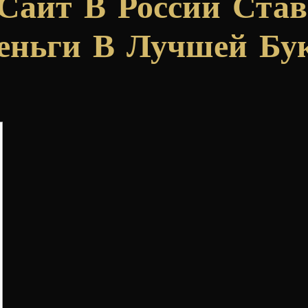
айт В России Став
еньги В Лучшей Бу