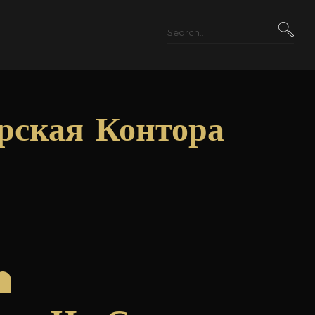
рская Контора
m