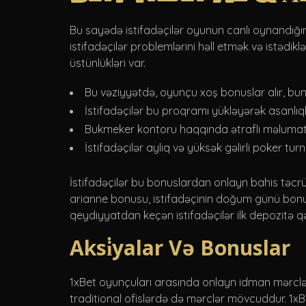
Bu sayədə istifadəçilər oyunun canlı oynandığ
istifadəçilər problemlərini həll etmək və istədi
üstünlükləri var.
Bu vəziyyətdə, oyunçu xoş bonuslar alır, bun
İstifadəçilər bu proqramı yükləyərək asanlıqla
Bukmeker kontoru haqqında ətraflı məlumat ə
İstifadəçilər aylıq və yüksək gəlirli poker turni
İstifadəçilər bu bonuslardan onlayn bahis təcr
arianne bonusu, istifadəçinin doğum günü bonusu
qeydiyyatdan keçən istifadəçilər ilk depozitə 
Aksi̇yalar Və Bonuslar
1xBet oyunçuları arasında onlayn idman mərclər
traditional ofislərdə də mərclər mövcuddur. 1xBe