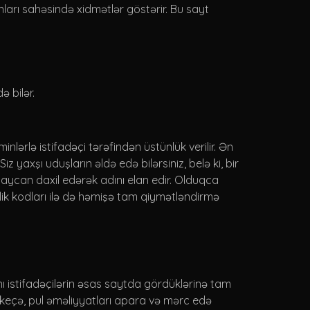
nları sahəsində xidmətlər göstərir. Bu sayt
 bilər.
lərlə istifadəçi tərəfindən üstünlük verilir. Ən
z yaxşı uduşların əldə edə bilərsiniz, belə ki, bir
baycan daxil edərək adını elan edir. Olduqca
zlik kodları ilə də həmişə tam qiymətləndirmə
ı istifadəçilərin əsas saytda gördüklərinə tam
keçə, pul əməliyyatları apara və mərc edə