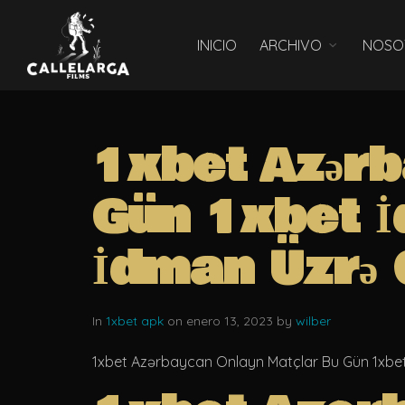
INICIO
ARCHIVO
NOSO
1xbet Azərb
Gün 1xbet 
İdman Üzrə 
In
1xbet apk
on enero 13, 2023 by
wilber
1xbet Azərbaycan Onlayn Matçlar Bu Gün 1xbet