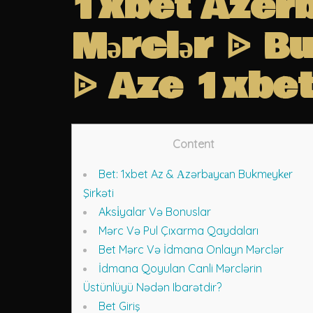
1xbet Azerb
Mərclər ᐉ Bu
ᐉ Aze 1xbe
Content
Bet: 1xbet Az & Аzərbаyсаn Bukmеykеr
Şirkəti
Aksi̇yalar Və Bonuslar
Mərc Və Pul Çıxarma Qaydaları
Bet Mərc Və İdmana Onlayn Mərclər
İdmana Qoyulan Canli Mərclərin
Üstünlüyü Nədən Ibarətdir?
Bet Giriş