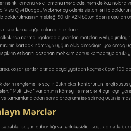
lər nəinki idmana və e-idmana mərc edə, həm də kazinolara və t
re, Visa Qiwi Budget, Webmoney ödəniş sistemləri ile doldurun,
ab doldurulmasının məbləği 50-dir AZN bütün ödəniş üsulları 
his nisbətlərinə uyğun olaraq hazırlanır.
 ölkələrdə normal liqalarda oynanılan matçları weil yayımlayır.
rənin kartdakı nömrəyə uyğun olub olmadığını yoxlamaq üçün 
hisçilərin etibarını qazanan möhkəm bonus kampaniyaları ilə yüz
a, oxşar şərtlər altında qeydiyyatdan keçmək üçün 100 dollar 
ək dərin rəngləmə ilə seçilir. Bukmeker kontorunun fərqli xüsus
n, ” Multi Live ” variantının köməyi ilə mərclər 4 ayrı-ayrı yar
ir və tamamlandıqdan sonra proqramı işə salmaq üçün iş masa
nlayn Mərclər
blər saytın etibarlılığı və təhlükəsizliyi, sayt xidmətləri, ca