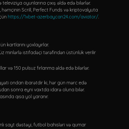
eleviziya oyunlarına çıxış əldə edə bilərlər.
 həmçinin Scrill, Perfect Funds və kriptovalyuta
üçün
https://1xbet-azerbaycan24.com/aviator/
.
kartlarını yoxlayırlar.
 minlərlə istifadəçi tərəfindən üstünlük verilir
və 150 ​​pulsuz fırlanma əldə edə bilərlər.
iyyəti ondan ibarətdir ki, hər gün mərc edə
ışdan sonra eyni vaxtda idarə oluna bilər.
sında qısa yol yaranır.
nlı sayt dəstəyi, futbol bahisləri və qumar