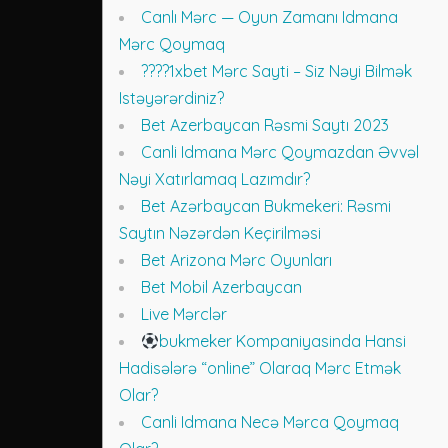
Canlı Mərc — Oyun Zamanı Idmana
Mərc Qoymaq
????1xbet Mərc Sayti – Siz Nəyi Bilmək
Istəyərərdiniz?
Bet Azerbaycan Rəsmi Saytı 2023
Canli Idmana Mərc Qoymazdan Əvvəl
Nəyi Xatırlamaq Lazımdır?
Bet Azərbaycan Bukmekeri: Rəsmi
Saytın Nəzərdən Keçirilməsi
Bet Arizona Mərc Oyunları
Bet Mobil Azerbaycan
Live Mərclər
bukmeker Kompaniyasinda Hansi
Hadisələrə “online” Olaraq Mərc Etmək
Olar?
Canli Idmana Necə Mərca Qoymaq