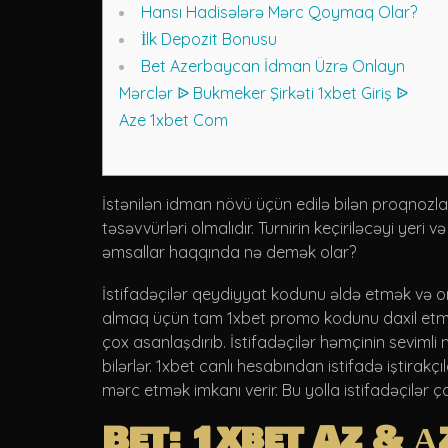
Hansı Hadisələrə Mərc Qoymaq Olar?
İlk Depozit Bonusu
Bet Azerbaycan İdman Üzrə Onlayn
Mərclər ᐉ Bukmeker Şirkəti 1xbet Giriş ᐉ
Aze 1xbet Com
İstənilən idman növü üçün edilə bilən proqnoz
təsəvvürləri olmalıdır. Turnirin keçiriləcəyi ye
əmsallar haqqında nə demək olar?
İstifadəçilər qeydiyyat kodunu əldə etmək və on
almaq üçün tam 1xbet promo kodunu daxil etməkdə
çox asanlaşdırıb. İstifadəçilər həmçinin seviml
bilərlər. 1xbet canlı hesabından istifadə iştir
mərc etmək imkanı verir. Bu yolla istifadəçilər ç
Bet: 1xbet Az & А