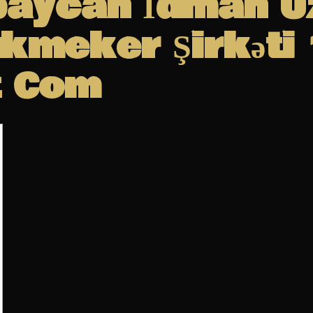
aycan İdman Ü
kmeker Şirkəti 
t Com