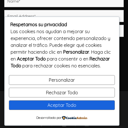
Respetamos su privacidad
Las cookies nos ayudan a mejorar su
experiencia, ofrecer contenido personalizado y
Guarda mi nombre, correo electrónico y web en
analizar el tráfico. Puede elegir qué cookies
este navegador para la próxima vez que comente.
permitir haciendo clic en
Personalizar
. Haga clic
en
Aceptar Todo
para consentir o en
Rechazar
Publicar el comentario
Todo
para rechazar cookies no esenciales.
Personalizar
Rechazar Todo
TODOS LOS DERECHOS RESERVADOS / CALLELARGA
Aceptar Todo
FILMS / 2023
Desarrollado por