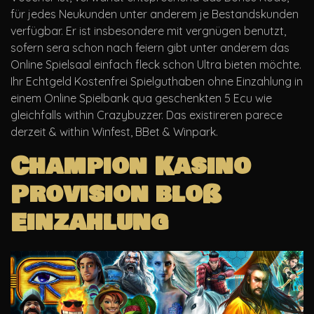
für jedes Neukunden unter anderem je Bestandskunden
verfügbar. Er ist insbesondere mit vergnügen benutzt,
sofern sera schon nach feiern gibt unter anderem das
Online Spielsaal einfach fleck schon Ultra bieten möchte.
Ihr Echtgeld Kostenfrei Spielguthaben ohne Einzahlung in
einem Online Spielbank qua geschenkten 5 Ecu wie
gleichfalls within Crazybuzzer. Das existireren parece
derzeit & within Winfest, BBet & Winpark.
Champion Kasino
Provision bloß
Einzahlung