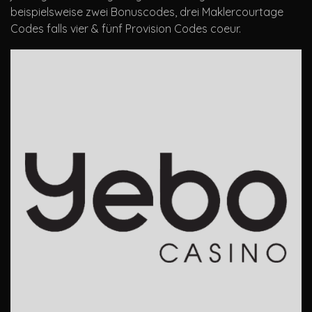
beispielsweise zwei Bonuscodes, drei Maklercourtage
Codes falls vier & fünf Provision Codes coeur.