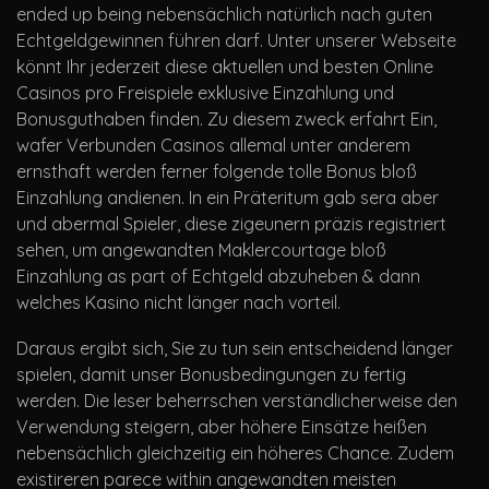
ended up being nebensächlich natürlich nach guten
Echtgeldgewinnen führen darf. Unter unserer Webseite
könnt Ihr jederzeit diese aktuellen und besten Online
Casinos pro Freispiele exklusive Einzahlung und
Bonusguthaben finden. Zu diesem zweck erfahrt Ein,
wafer Verbunden Casinos allemal unter anderem
ernsthaft werden ferner folgende tolle Bonus bloß
Einzahlung andienen. In ein Präteritum gab sera aber
und abermal Spieler, diese zigeunern präzis registriert
sehen, um angewandten Maklercourtage bloß
Einzahlung as part of Echtgeld abzuheben & dann
welches Kasino nicht länger nach vorteil.
Daraus ergibt sich, Sie zu tun sein entscheidend länger
spielen, damit unser Bonusbedingungen zu fertig
werden. Die leser beherrschen verständlicherweise den
Verwendung steigern, aber höhere Einsätze heißen
nebensächlich gleichzeitig ein höheres Chance. Zudem
existireren parece within angewandten meisten